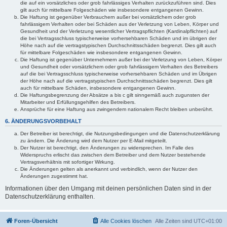
die auf ein vorsätzliches oder grob fahrlässiges Verhalten zurückzuführen sind. Dies
gilt auch für mittelbare Folgeschäden wie insbesondere entgangenen Gewinn.
Die Haftung ist gegenüber Verbrauchern außer bei vorsätzlichem oder grob
fahrlässigem Verhalten oder bei Schäden aus der Verletzung von Leben, Körper und
Gesundheit und der Verletzung wesentlicher Vertragspflichten (Kardinalpflichten) auf
die bei Vertragsschluss typischerweise vorhersehbaren Schäden und im übrigen der
Höhe nach auf die vertragstypischen Durchschnittsschäden begrenzt. Dies gilt auch
für mittelbare Folgeschäden wie insbesondere entgangenen Gewinn.
Die Haftung ist gegenüber Unternehmern außer bei der Verletzung von Leben, Körper
und Gesundheit oder vorsätzlichem oder grob fahrlässigem Verhalten des Betreibers
auf die bei Vertragsschluss typischerweise vorhersehbaren Schäden und im Übrigen
der Höhe nach auf die vertragstypischen Durchschnittsschäden begrenzt. Dies gilt
auch für mittelbare Schäden, insbesondere entgangenen Gewinn.
Die Haftungsbegrenzung der Absätze a bis c gilt sinngemäß auch zugunsten der
Mitarbeiter und Erfüllungsgehilfen des Betreibers.
Ansprüche für eine Haftung aus zwingendem nationalem Recht bleiben unberührt.
6. ÄNDERUNGSVORBEHALT
Der Betreiber ist berechtigt, die Nutzungsbedingungen und die Datenschutzerklärung
zu ändern. Die Änderung wird dem Nutzer per E-Mail mitgeteilt.
Der Nutzer ist berechtigt, den Änderungen zu widersprechen. Im Falle des
Widerspruchs erlischt das zwischen dem Betreiber und dem Nutzer bestehende
Vertragsverhältnis mit sofortiger Wirkung.
Die Änderungen gelten als anerkannt und verbindlich, wenn der Nutzer den
Änderungen zugestimmt hat.
Informationen über den Umgang mit deinen persönlichen Daten sind in der
Datenschutzerklärung enthalten.
Foren-Übersicht
Alle Cookies löschen
Alle Zeiten sind
UTC+01:00