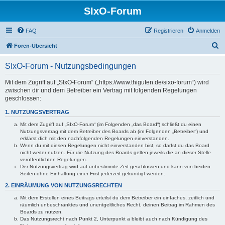
SIxO-Forum
FAQ
Registrieren
Anmelden
S
Foren-Übersicht
u
SIxO-Forum - Nutzungsbedingungen
c
h
Mit dem Zugriff auf „SIxO-Forum“ („https://www.thiguten.de/sixo-forum“) wird
zwischen dir und dem Betreiber ein Vertrag mit folgenden Regelungen
e
geschlossen:
1. NUTZUNGSVERTRAG
Mit dem Zugriff auf „SIxO-Forum“ (im Folgenden „das Board“) schließt du einen
Nutzungsvertrag mit dem Betreiber des Boards ab (im Folgenden „Betreiber“) und
erklärst dich mit den nachfolgenden Regelungen einverstanden.
Wenn du mit diesen Regelungen nicht einverstanden bist, so darfst du das Board
nicht weiter nutzen. Für die Nutzung des Boards gelten jeweils die an dieser Stelle
veröffentlichten Regelungen.
Der Nutzungsvertrag wird auf unbestimmte Zeit geschlossen und kann von beiden
Seiten ohne Einhaltung einer Frist jederzeit gekündigt werden.
2. EINRÄUMUNG VON NUTZUNGSRECHTEN
Mit dem Erstellen eines Beitrags erteilst du dem Betreiber ein einfaches, zeitlich und
räumlich unbeschränktes und unentgeltliches Recht, deinen Beitrag im Rahmen des
Boards zu nutzen.
Das Nutzungsrecht nach Punkt 2, Unterpunkt a bleibt auch nach Kündigung des