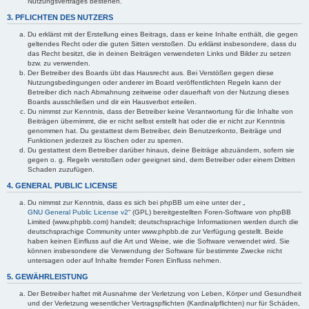
Nutzungsvertrages bestehen.
3. PFLICHTEN DES NUTZERS
Du erklärst mit der Erstellung eines Beitrags, dass er keine Inhalte enthält, die gegen
geltendes Recht oder die guten Sitten verstoßen. Du erklärst insbesondere, dass du
das Recht besitzt, die in deinen Beiträgen verwendeten Links und Bilder zu setzen
bzw. zu verwenden.
Der Betreiber des Boards übt das Hausrecht aus. Bei Verstößen gegen diese
Nutzungsbedingungen oder anderer im Board veröffentlichten Regeln kann der
Betreiber dich nach Abmahnung zeitweise oder dauerhaft von der Nutzung dieses
Boards ausschließen und dir ein Hausverbot erteilen.
Du nimmst zur Kenntnis, dass der Betreiber keine Verantwortung für die Inhalte von
Beiträgen übernimmt, die er nicht selbst erstellt hat oder die er nicht zur Kenntnis
genommen hat. Du gestattest dem Betreiber, dein Benutzerkonto, Beiträge und
Funktionen jederzeit zu löschen oder zu sperren.
Du gestattest dem Betreiber darüber hinaus, deine Beiträge abzuändern, sofern sie
gegen o. g. Regeln verstoßen oder geeignet sind, dem Betreiber oder einem Dritten
Schaden zuzufügen.
4. GENERAL PUBLIC LICENSE
Du nimmst zur Kenntnis, dass es sich bei phpBB um eine unter der „
GNU General Public License v2
“ (GPL) bereitgestellten Foren-Software von phpBB
Limited (www.phpbb.com) handelt; deutschsprachige Informationen werden durch die
deutschsprachige Community unter www.phpbb.de zur Verfügung gestellt. Beide
haben keinen Einfluss auf die Art und Weise, wie die Software verwendet wird. Sie
können insbesondere die Verwendung der Software für bestimmte Zwecke nicht
untersagen oder auf Inhalte fremder Foren Einfluss nehmen.
5. GEWÄHRLEISTUNG
Der Betreiber haftet mit Ausnahme der Verletzung von Leben, Körper und Gesundheit
und der Verletzung wesentlicher Vertragspflichten (Kardinalpflichten) nur für Schäden,