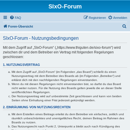
SIxO-Forum
FAQ
Registrieren
Anmelden
S
Foren-Übersicht
u
SIxO-Forum - Nutzungsbedingungen
c
h
Mit dem Zugriff auf „SIxO-Forum“ („https://www.thiguten.de/sixo-forum“) wird
zwischen dir und dem Betreiber ein Vertrag mit folgenden Regelungen
e
geschlossen:
1. NUTZUNGSVERTRAG
Mit dem Zugriff auf „SIxO-Forum“ (im Folgenden „das Board“) schließt du einen
Nutzungsvertrag mit dem Betreiber des Boards ab (im Folgenden „Betreiber“) und
erklärst dich mit den nachfolgenden Regelungen einverstanden.
Wenn du mit diesen Regelungen nicht einverstanden bist, so darfst du das Board
nicht weiter nutzen. Für die Nutzung des Boards gelten jeweils die an dieser Stelle
veröffentlichten Regelungen.
Der Nutzungsvertrag wird auf unbestimmte Zeit geschlossen und kann von beiden
Seiten ohne Einhaltung einer Frist jederzeit gekündigt werden.
2. EINRÄUMUNG VON NUTZUNGSRECHTEN
Mit dem Erstellen eines Beitrags erteilst du dem Betreiber ein einfaches, zeitlich und
räumlich unbeschränktes und unentgeltliches Recht, deinen Beitrag im Rahmen des
Boards zu nutzen.
Das Nutzungsrecht nach Punkt 2, Unterpunkt a bleibt auch nach Kündigung des