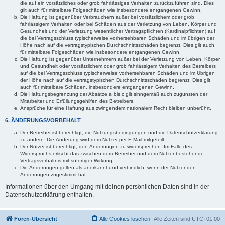
die auf ein vorsätzliches oder grob fahrlässiges Verhalten zurückzuführen sind. Dies
gilt auch für mittelbare Folgeschäden wie insbesondere entgangenen Gewinn.
Die Haftung ist gegenüber Verbrauchern außer bei vorsätzlichem oder grob
fahrlässigem Verhalten oder bei Schäden aus der Verletzung von Leben, Körper und
Gesundheit und der Verletzung wesentlicher Vertragspflichten (Kardinalpflichten) auf
die bei Vertragsschluss typischerweise vorhersehbaren Schäden und im übrigen der
Höhe nach auf die vertragstypischen Durchschnittsschäden begrenzt. Dies gilt auch
für mittelbare Folgeschäden wie insbesondere entgangenen Gewinn.
Die Haftung ist gegenüber Unternehmern außer bei der Verletzung von Leben, Körper
und Gesundheit oder vorsätzlichem oder grob fahrlässigem Verhalten des Betreibers
auf die bei Vertragsschluss typischerweise vorhersehbaren Schäden und im Übrigen
der Höhe nach auf die vertragstypischen Durchschnittsschäden begrenzt. Dies gilt
auch für mittelbare Schäden, insbesondere entgangenen Gewinn.
Die Haftungsbegrenzung der Absätze a bis c gilt sinngemäß auch zugunsten der
Mitarbeiter und Erfüllungsgehilfen des Betreibers.
Ansprüche für eine Haftung aus zwingendem nationalem Recht bleiben unberührt.
6. ÄNDERUNGSVORBEHALT
Der Betreiber ist berechtigt, die Nutzungsbedingungen und die Datenschutzerklärung
zu ändern. Die Änderung wird dem Nutzer per E-Mail mitgeteilt.
Der Nutzer ist berechtigt, den Änderungen zu widersprechen. Im Falle des
Widerspruchs erlischt das zwischen dem Betreiber und dem Nutzer bestehende
Vertragsverhältnis mit sofortiger Wirkung.
Die Änderungen gelten als anerkannt und verbindlich, wenn der Nutzer den
Änderungen zugestimmt hat.
Informationen über den Umgang mit deinen persönlichen Daten sind in der
Datenschutzerklärung enthalten.
Foren-Übersicht
Alle Cookies löschen
Alle Zeiten sind
UTC+01:00