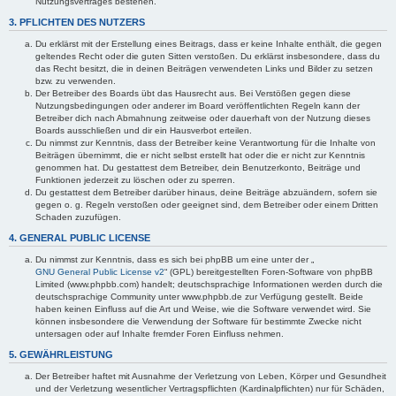
Nutzungsvertrages bestehen.
3. PFLICHTEN DES NUTZERS
Du erklärst mit der Erstellung eines Beitrags, dass er keine Inhalte enthält, die gegen
geltendes Recht oder die guten Sitten verstoßen. Du erklärst insbesondere, dass du
das Recht besitzt, die in deinen Beiträgen verwendeten Links und Bilder zu setzen
bzw. zu verwenden.
Der Betreiber des Boards übt das Hausrecht aus. Bei Verstößen gegen diese
Nutzungsbedingungen oder anderer im Board veröffentlichten Regeln kann der
Betreiber dich nach Abmahnung zeitweise oder dauerhaft von der Nutzung dieses
Boards ausschließen und dir ein Hausverbot erteilen.
Du nimmst zur Kenntnis, dass der Betreiber keine Verantwortung für die Inhalte von
Beiträgen übernimmt, die er nicht selbst erstellt hat oder die er nicht zur Kenntnis
genommen hat. Du gestattest dem Betreiber, dein Benutzerkonto, Beiträge und
Funktionen jederzeit zu löschen oder zu sperren.
Du gestattest dem Betreiber darüber hinaus, deine Beiträge abzuändern, sofern sie
gegen o. g. Regeln verstoßen oder geeignet sind, dem Betreiber oder einem Dritten
Schaden zuzufügen.
4. GENERAL PUBLIC LICENSE
Du nimmst zur Kenntnis, dass es sich bei phpBB um eine unter der „
GNU General Public License v2
“ (GPL) bereitgestellten Foren-Software von phpBB
Limited (www.phpbb.com) handelt; deutschsprachige Informationen werden durch die
deutschsprachige Community unter www.phpbb.de zur Verfügung gestellt. Beide
haben keinen Einfluss auf die Art und Weise, wie die Software verwendet wird. Sie
können insbesondere die Verwendung der Software für bestimmte Zwecke nicht
untersagen oder auf Inhalte fremder Foren Einfluss nehmen.
5. GEWÄHRLEISTUNG
Der Betreiber haftet mit Ausnahme der Verletzung von Leben, Körper und Gesundheit
und der Verletzung wesentlicher Vertragspflichten (Kardinalpflichten) nur für Schäden,