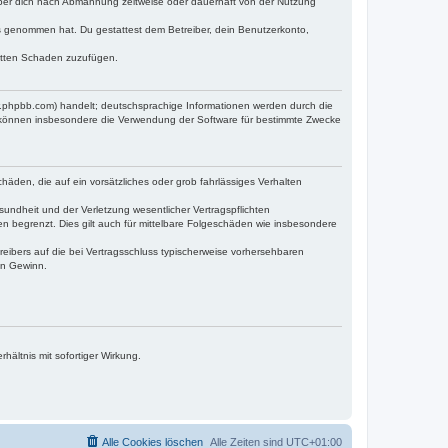
iber dich nach Abmahnung zeitweise oder dauerhaft von der Nutzung
tnis genommen hat. Du gestattest dem Betreiber, dein Benutzerkonto,
ritten Schaden zuzufügen.
w.phpbb.com) handelt; deutschsprachige Informationen werden durch die
e können insbesondere die Verwendung der Software für bestimmte Zwecke
häden, die auf ein vorsätzliches oder grob fahrlässiges Verhalten
undheit und der Verletzung wesentlicher Vertragspflichten
n begrenzt. Dies gilt auch für mittelbare Folgeschäden wie insbesondere
eibers auf die bei Vertragsschluss typischerweise vorhersehbaren
en Gewinn.
ältnis mit sofortiger Wirkung.
Alle Cookies löschen
Alle Zeiten sind
UTC+01:00