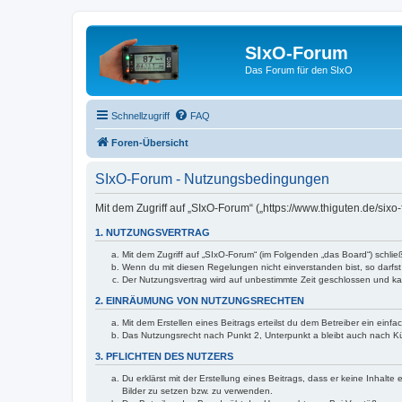
SIxO-Forum
Das Forum für den SIxO
Schnellzugriff
FAQ
Foren-Übersicht
SIxO-Forum - Nutzungsbedingungen
Mit dem Zugriff auf „SIxO-Forum“ („https://www.thiguten.de/six
1. NUTZUNGSVERTRAG
Mit dem Zugriff auf „SIxO-Forum“ (im Folgenden „das Board“) schli
Wenn du mit diesen Regelungen nicht einverstanden bist, so darfst 
Der Nutzungsvertrag wird auf unbestimmte Zeit geschlossen und kan
2. EINRÄUMUNG VON NUTZUNGSRECHTEN
Mit dem Erstellen eines Beitrags erteilst du dem Betreiber ein ein
Das Nutzungsrecht nach Punkt 2, Unterpunkt a bleibt auch nach 
3. PFLICHTEN DES NUTZERS
Du erklärst mit der Erstellung eines Beitrags, dass er keine Inhalt
Bilder zu setzen bzw. zu verwenden.