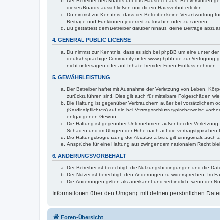
Der Betreiber des Boards übt das Hausrecht aus. Bei Verstößen g
dieses Boards ausschließen und dir ein Hausverbot erteilen.
Du nimmst zur Kenntnis, dass der Betreiber keine Verantwortung für 
Beiträge und Funktionen jederzeit zu löschen oder zu sperren.
Du gestattest dem Betreiber darüber hinaus, deine Beiträge abzuä
4. GENERAL PUBLIC LICENSE
Du nimmst zur Kenntnis, dass es sich bei phpBB um eine unter der 
deutschsprachige Community unter www.phpbb.de zur Verfügung gest
nicht untersagen oder auf Inhalte fremder Foren Einfluss nehmen.
5. GEWÄHRLEISTUNG
Der Betreiber haftet mit Ausnahme der Verletzung von Leben, Körper
zurückzuführen sind. Dies gilt auch für mittelbare Folgeschäden 
Die Haftung ist gegenüber Verbrauchern außer bei vorsätzlichem o
(Kardinalpflichten) auf die bei Vertragsschluss typischerweise vo
entgangenen Gewinn.
Die Haftung ist gegenüber Unternehmern außer bei der Verletzung 
Schäden und im Übrigen der Höhe nach auf die vertragstypischen 
Die Haftungsbegrenzung der Absätze a bis c gilt sinngemäß auch zu
Ansprüche für eine Haftung aus zwingendem nationalem Recht blei
6. ÄNDERUNGSVORBEHALT
Der Betreiber ist berechtigt, die Nutzungsbedingungen und die Dat
Der Nutzer ist berechtigt, den Änderungen zu widersprechen. Im Fa
Die Änderungen gelten als anerkannt und verbindlich, wenn der N
Informationen über den Umgang mit deinen persönlichen Daten 
Foren-Übersicht