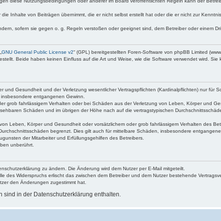
egen diese Nutzungsbedingungen oder anderer im Board veröffentlichten Regeln kann der Betre
die Inhalte von Beiträgen übernimmt, die er nicht selbst erstellt hat oder die er nicht zur Kenn
ndern, sofern sie gegen o. g. Regeln verstoßen oder geeignet sind, dem Betreiber oder einem D
„
GNU General Public License v2
“ (GPL) bereitgestellten Foren-Software von phpBB Limited (ww
ellt. Beide haben keinen Einfluss auf die Art und Weise, wie die Software verwendet wird. Si
 und Gesundheit und der Verletzung wesentlicher Vertragspflichten (Kardinalpflichten) nur für Sc
wie insbesondere entgangenen Gewinn.
der grob fahrlässigem Verhalten oder bei Schäden aus der Verletzung von Leben, Körper und Ges
rhersehbaren Schäden und im übrigen der Höhe nach auf die vertragstypischen Durchschnittsschäde
von Leben, Körper und Gesundheit oder vorsätzlichem oder grob fahrlässigem Verhalten des Betr
Durchschnittsschäden begrenzt. Dies gilt auch für mittelbare Schäden, insbesondere entgangen
gunsten der Mitarbeiter und Erfüllungsgehilfen des Betreibers.
ben unberührt.
enschutzerklärung zu ändern. Die Änderung wird dem Nutzer per E-Mail mitgeteilt.
lle des Widerspruchs erlischt das zwischen dem Betreiber und dem Nutzer bestehende Vertragsverh
utzer den Änderungen zugestimmt hat.
sind in der Datenschutzerklärung enthalten.