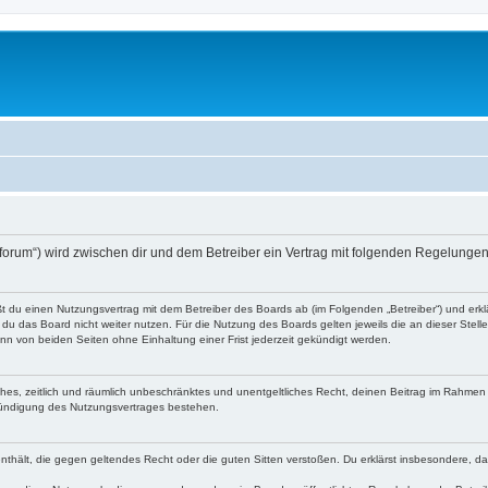
o-forum“) wird zwischen dir und dem Betreiber ein Vertrag mit folgenden Regelunge
eßt du einen Nutzungsvertrag mit dem Betreiber des Boards ab (im Folgenden „Betreiber“) und er
du das Board nicht weiter nutzen. Für die Nutzung des Boards gelten jeweils die an dieser Stell
n von beiden Seiten ohne Einhaltung einer Frist jederzeit gekündigt werden.
faches, zeitlich und räumlich unbeschränktes und unentgeltliches Recht, deinen Beitrag im Rahme
Kündigung des Nutzungsvertrages bestehen.
e enthält, die gegen geltendes Recht oder die guten Sitten verstoßen. Du erklärst insbesondere, 