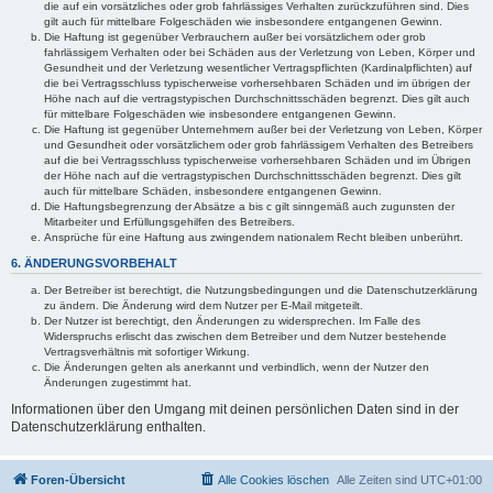
die auf ein vorsätzliches oder grob fahrlässiges Verhalten zurückzuführen sind. Dies
gilt auch für mittelbare Folgeschäden wie insbesondere entgangenen Gewinn.
Die Haftung ist gegenüber Verbrauchern außer bei vorsätzlichem oder grob
fahrlässigem Verhalten oder bei Schäden aus der Verletzung von Leben, Körper und
Gesundheit und der Verletzung wesentlicher Vertragspflichten (Kardinalpflichten) auf
die bei Vertragsschluss typischerweise vorhersehbaren Schäden und im übrigen der
Höhe nach auf die vertragstypischen Durchschnittsschäden begrenzt. Dies gilt auch
für mittelbare Folgeschäden wie insbesondere entgangenen Gewinn.
Die Haftung ist gegenüber Unternehmern außer bei der Verletzung von Leben, Körper
und Gesundheit oder vorsätzlichem oder grob fahrlässigem Verhalten des Betreibers
auf die bei Vertragsschluss typischerweise vorhersehbaren Schäden und im Übrigen
der Höhe nach auf die vertragstypischen Durchschnittsschäden begrenzt. Dies gilt
auch für mittelbare Schäden, insbesondere entgangenen Gewinn.
Die Haftungsbegrenzung der Absätze a bis c gilt sinngemäß auch zugunsten der
Mitarbeiter und Erfüllungsgehilfen des Betreibers.
Ansprüche für eine Haftung aus zwingendem nationalem Recht bleiben unberührt.
6. ÄNDERUNGSVORBEHALT
Der Betreiber ist berechtigt, die Nutzungsbedingungen und die Datenschutzerklärung
zu ändern. Die Änderung wird dem Nutzer per E-Mail mitgeteilt.
Der Nutzer ist berechtigt, den Änderungen zu widersprechen. Im Falle des
Widerspruchs erlischt das zwischen dem Betreiber und dem Nutzer bestehende
Vertragsverhältnis mit sofortiger Wirkung.
Die Änderungen gelten als anerkannt und verbindlich, wenn der Nutzer den
Änderungen zugestimmt hat.
Informationen über den Umgang mit deinen persönlichen Daten sind in der
Datenschutzerklärung enthalten.
Foren-Übersicht
Alle Cookies löschen
Alle Zeiten sind
UTC+01:00