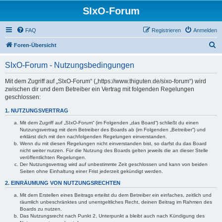
SIxO-Forum
FAQ
Registrieren
Anmelden
S
Foren-Übersicht
u
SIxO-Forum - Nutzungsbedingungen
c
h
Mit dem Zugriff auf „SIxO-Forum“ („https://www.thiguten.de/sixo-forum“) wird
zwischen dir und dem Betreiber ein Vertrag mit folgenden Regelungen
e
geschlossen:
1. NUTZUNGSVERTRAG
Mit dem Zugriff auf „SIxO-Forum“ (im Folgenden „das Board“) schließt du einen
Nutzungsvertrag mit dem Betreiber des Boards ab (im Folgenden „Betreiber“) und
erklärst dich mit den nachfolgenden Regelungen einverstanden.
Wenn du mit diesen Regelungen nicht einverstanden bist, so darfst du das Board
nicht weiter nutzen. Für die Nutzung des Boards gelten jeweils die an dieser Stelle
veröffentlichten Regelungen.
Der Nutzungsvertrag wird auf unbestimmte Zeit geschlossen und kann von beiden
Seiten ohne Einhaltung einer Frist jederzeit gekündigt werden.
2. EINRÄUMUNG VON NUTZUNGSRECHTEN
Mit dem Erstellen eines Beitrags erteilst du dem Betreiber ein einfaches, zeitlich und
räumlich unbeschränktes und unentgeltliches Recht, deinen Beitrag im Rahmen des
Boards zu nutzen.
Das Nutzungsrecht nach Punkt 2, Unterpunkt a bleibt auch nach Kündigung des