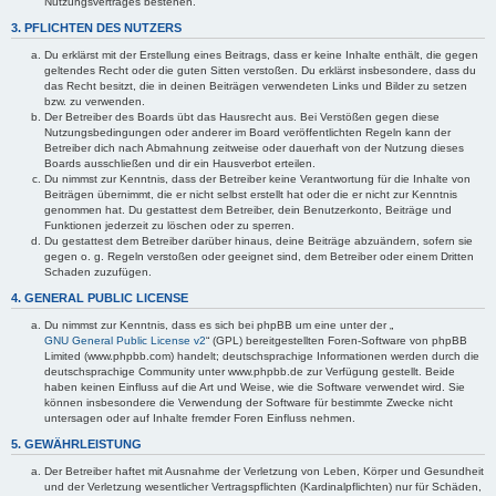
Nutzungsvertrages bestehen.
3. PFLICHTEN DES NUTZERS
Du erklärst mit der Erstellung eines Beitrags, dass er keine Inhalte enthält, die gegen
geltendes Recht oder die guten Sitten verstoßen. Du erklärst insbesondere, dass du
das Recht besitzt, die in deinen Beiträgen verwendeten Links und Bilder zu setzen
bzw. zu verwenden.
Der Betreiber des Boards übt das Hausrecht aus. Bei Verstößen gegen diese
Nutzungsbedingungen oder anderer im Board veröffentlichten Regeln kann der
Betreiber dich nach Abmahnung zeitweise oder dauerhaft von der Nutzung dieses
Boards ausschließen und dir ein Hausverbot erteilen.
Du nimmst zur Kenntnis, dass der Betreiber keine Verantwortung für die Inhalte von
Beiträgen übernimmt, die er nicht selbst erstellt hat oder die er nicht zur Kenntnis
genommen hat. Du gestattest dem Betreiber, dein Benutzerkonto, Beiträge und
Funktionen jederzeit zu löschen oder zu sperren.
Du gestattest dem Betreiber darüber hinaus, deine Beiträge abzuändern, sofern sie
gegen o. g. Regeln verstoßen oder geeignet sind, dem Betreiber oder einem Dritten
Schaden zuzufügen.
4. GENERAL PUBLIC LICENSE
Du nimmst zur Kenntnis, dass es sich bei phpBB um eine unter der „
GNU General Public License v2
“ (GPL) bereitgestellten Foren-Software von phpBB
Limited (www.phpbb.com) handelt; deutschsprachige Informationen werden durch die
deutschsprachige Community unter www.phpbb.de zur Verfügung gestellt. Beide
haben keinen Einfluss auf die Art und Weise, wie die Software verwendet wird. Sie
können insbesondere die Verwendung der Software für bestimmte Zwecke nicht
untersagen oder auf Inhalte fremder Foren Einfluss nehmen.
5. GEWÄHRLEISTUNG
Der Betreiber haftet mit Ausnahme der Verletzung von Leben, Körper und Gesundheit
und der Verletzung wesentlicher Vertragspflichten (Kardinalpflichten) nur für Schäden,