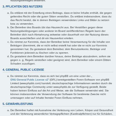
Nutzungsvertrages bestehen.
3. PFLICHTEN DES NUTZERS
Du erklärst mit der Erstellung eines Beitrags, dass er keine Inhalte enthält, die gegen
geltendes Recht oder die guten Sitten verstoßen. Du erklärst insbesondere, dass du
das Recht besitzt, die in deinen Beiträgen verwendeten Links und Bilder zu setzen
bzw. zu verwenden.
Der Betreiber des Boards übt das Hausrecht aus. Bei Verstößen gegen diese
Nutzungsbedingungen oder anderer im Board veröffentlichten Regeln kann der
Betreiber dich nach Abmahnung zeitweise oder dauerhaft von der Nutzung dieses
Boards ausschließen und dir ein Hausverbot erteilen.
Du nimmst zur Kenntnis, dass der Betreiber keine Verantwortung für die Inhalte von
Beiträgen übernimmt, die er nicht selbst erstellt hat oder die er nicht zur Kenntnis
genommen hat. Du gestattest dem Betreiber, dein Benutzerkonto, Beiträge und
Funktionen jederzeit zu löschen oder zu sperren.
Du gestattest dem Betreiber darüber hinaus, deine Beiträge abzuändern, sofern sie
gegen o. g. Regeln verstoßen oder geeignet sind, dem Betreiber oder einem Dritten
Schaden zuzufügen.
4. GENERAL PUBLIC LICENSE
Du nimmst zur Kenntnis, dass es sich bei phpBB um eine unter der „
GNU General Public License v2
“ (GPL) bereitgestellten Foren-Software von phpBB
Limited (www.phpbb.com) handelt; deutschsprachige Informationen werden durch die
deutschsprachige Community unter www.phpbb.de zur Verfügung gestellt. Beide
haben keinen Einfluss auf die Art und Weise, wie die Software verwendet wird. Sie
können insbesondere die Verwendung der Software für bestimmte Zwecke nicht
untersagen oder auf Inhalte fremder Foren Einfluss nehmen.
5. GEWÄHRLEISTUNG
Der Betreiber haftet mit Ausnahme der Verletzung von Leben, Körper und Gesundheit
und der Verletzung wesentlicher Vertragspflichten (Kardinalpflichten) nur für Schäden,