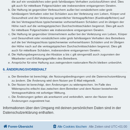
die auf ein vorsätzliches oder grob fahrlässiges Verhalten zurückzuführen sind. Dies
gilt auch für mittelbare Folgeschäden wie insbesondere entgangenen Gewinn.
Die Haftung ist gegenüber Verbrauchern außer bei vorsätzlichem oder grob
fahrlässigem Verhalten oder bei Schäden aus der Verletzung von Leben, Körper und
Gesundheit und der Verletzung wesentlicher Vertragspflichten (Kardinalpflichten) auf
die bei Vertragsschluss typischerweise vorhersehbaren Schäden und im übrigen der
Höhe nach auf die vertragstypischen Durchschnittsschäden begrenzt. Dies gilt auch
für mittelbare Folgeschäden wie insbesondere entgangenen Gewinn.
Die Haftung ist gegenüber Unternehmern außer bei der Verletzung von Leben, Körper
und Gesundheit oder vorsätzlichem oder grob fahrlässigem Verhalten des Betreibers
auf die bei Vertragsschluss typischerweise vorhersehbaren Schäden und im Übrigen
der Höhe nach auf die vertragstypischen Durchschnittsschäden begrenzt. Dies gilt
auch für mittelbare Schäden, insbesondere entgangenen Gewinn.
Die Haftungsbegrenzung der Absätze a bis c gilt sinngemäß auch zugunsten der
Mitarbeiter und Erfüllungsgehilfen des Betreibers.
Ansprüche für eine Haftung aus zwingendem nationalem Recht bleiben unberührt.
6. ÄNDERUNGSVORBEHALT
Der Betreiber ist berechtigt, die Nutzungsbedingungen und die Datenschutzerklärung
zu ändern. Die Änderung wird dem Nutzer per E-Mail mitgeteilt.
Der Nutzer ist berechtigt, den Änderungen zu widersprechen. Im Falle des
Widerspruchs erlischt das zwischen dem Betreiber und dem Nutzer bestehende
Vertragsverhältnis mit sofortiger Wirkung.
Die Änderungen gelten als anerkannt und verbindlich, wenn der Nutzer den
Änderungen zugestimmt hat.
Informationen über den Umgang mit deinen persönlichen Daten sind in der
Datenschutzerklärung enthalten.
Foren-Übersicht
Alle Cookies löschen
Alle Zeiten sind
UTC+01:00