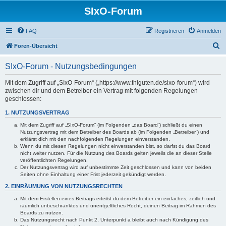
SIxO-Forum
FAQ
Registrieren
Anmelden
S
Foren-Übersicht
u
SIxO-Forum - Nutzungsbedingungen
c
h
Mit dem Zugriff auf „SIxO-Forum“ („https://www.thiguten.de/sixo-forum“) wird
zwischen dir und dem Betreiber ein Vertrag mit folgenden Regelungen
e
geschlossen:
1. NUTZUNGSVERTRAG
Mit dem Zugriff auf „SIxO-Forum“ (im Folgenden „das Board“) schließt du einen
Nutzungsvertrag mit dem Betreiber des Boards ab (im Folgenden „Betreiber“) und
erklärst dich mit den nachfolgenden Regelungen einverstanden.
Wenn du mit diesen Regelungen nicht einverstanden bist, so darfst du das Board
nicht weiter nutzen. Für die Nutzung des Boards gelten jeweils die an dieser Stelle
veröffentlichten Regelungen.
Der Nutzungsvertrag wird auf unbestimmte Zeit geschlossen und kann von beiden
Seiten ohne Einhaltung einer Frist jederzeit gekündigt werden.
2. EINRÄUMUNG VON NUTZUNGSRECHTEN
Mit dem Erstellen eines Beitrags erteilst du dem Betreiber ein einfaches, zeitlich und
räumlich unbeschränktes und unentgeltliches Recht, deinen Beitrag im Rahmen des
Boards zu nutzen.
Das Nutzungsrecht nach Punkt 2, Unterpunkt a bleibt auch nach Kündigung des