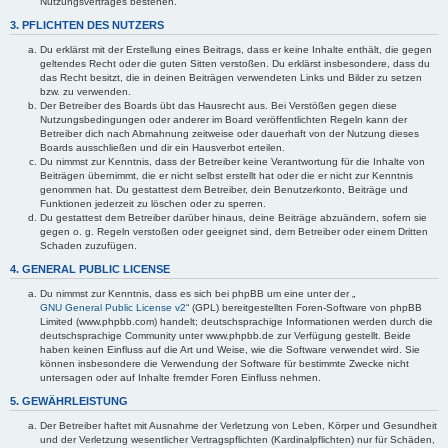
Nutzungsvertrages bestehen.
3. PFLICHTEN DES NUTZERS
Du erklärst mit der Erstellung eines Beitrags, dass er keine Inhalte enthält, die gegen
geltendes Recht oder die guten Sitten verstoßen. Du erklärst insbesondere, dass du
das Recht besitzt, die in deinen Beiträgen verwendeten Links und Bilder zu setzen
bzw. zu verwenden.
Der Betreiber des Boards übt das Hausrecht aus. Bei Verstößen gegen diese
Nutzungsbedingungen oder anderer im Board veröffentlichten Regeln kann der
Betreiber dich nach Abmahnung zeitweise oder dauerhaft von der Nutzung dieses
Boards ausschließen und dir ein Hausverbot erteilen.
Du nimmst zur Kenntnis, dass der Betreiber keine Verantwortung für die Inhalte von
Beiträgen übernimmt, die er nicht selbst erstellt hat oder die er nicht zur Kenntnis
genommen hat. Du gestattest dem Betreiber, dein Benutzerkonto, Beiträge und
Funktionen jederzeit zu löschen oder zu sperren.
Du gestattest dem Betreiber darüber hinaus, deine Beiträge abzuändern, sofern sie
gegen o. g. Regeln verstoßen oder geeignet sind, dem Betreiber oder einem Dritten
Schaden zuzufügen.
4. GENERAL PUBLIC LICENSE
Du nimmst zur Kenntnis, dass es sich bei phpBB um eine unter der „
GNU General Public License v2
“ (GPL) bereitgestellten Foren-Software von phpBB
Limited (www.phpbb.com) handelt; deutschsprachige Informationen werden durch die
deutschsprachige Community unter www.phpbb.de zur Verfügung gestellt. Beide
haben keinen Einfluss auf die Art und Weise, wie die Software verwendet wird. Sie
können insbesondere die Verwendung der Software für bestimmte Zwecke nicht
untersagen oder auf Inhalte fremder Foren Einfluss nehmen.
5. GEWÄHRLEISTUNG
Der Betreiber haftet mit Ausnahme der Verletzung von Leben, Körper und Gesundheit
und der Verletzung wesentlicher Vertragspflichten (Kardinalpflichten) nur für Schäden,