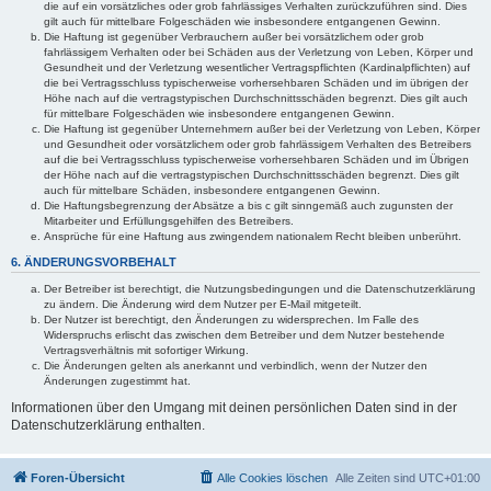
die auf ein vorsätzliches oder grob fahrlässiges Verhalten zurückzuführen sind. Dies
gilt auch für mittelbare Folgeschäden wie insbesondere entgangenen Gewinn.
Die Haftung ist gegenüber Verbrauchern außer bei vorsätzlichem oder grob
fahrlässigem Verhalten oder bei Schäden aus der Verletzung von Leben, Körper und
Gesundheit und der Verletzung wesentlicher Vertragspflichten (Kardinalpflichten) auf
die bei Vertragsschluss typischerweise vorhersehbaren Schäden und im übrigen der
Höhe nach auf die vertragstypischen Durchschnittsschäden begrenzt. Dies gilt auch
für mittelbare Folgeschäden wie insbesondere entgangenen Gewinn.
Die Haftung ist gegenüber Unternehmern außer bei der Verletzung von Leben, Körper
und Gesundheit oder vorsätzlichem oder grob fahrlässigem Verhalten des Betreibers
auf die bei Vertragsschluss typischerweise vorhersehbaren Schäden und im Übrigen
der Höhe nach auf die vertragstypischen Durchschnittsschäden begrenzt. Dies gilt
auch für mittelbare Schäden, insbesondere entgangenen Gewinn.
Die Haftungsbegrenzung der Absätze a bis c gilt sinngemäß auch zugunsten der
Mitarbeiter und Erfüllungsgehilfen des Betreibers.
Ansprüche für eine Haftung aus zwingendem nationalem Recht bleiben unberührt.
6. ÄNDERUNGSVORBEHALT
Der Betreiber ist berechtigt, die Nutzungsbedingungen und die Datenschutzerklärung
zu ändern. Die Änderung wird dem Nutzer per E-Mail mitgeteilt.
Der Nutzer ist berechtigt, den Änderungen zu widersprechen. Im Falle des
Widerspruchs erlischt das zwischen dem Betreiber und dem Nutzer bestehende
Vertragsverhältnis mit sofortiger Wirkung.
Die Änderungen gelten als anerkannt und verbindlich, wenn der Nutzer den
Änderungen zugestimmt hat.
Informationen über den Umgang mit deinen persönlichen Daten sind in der
Datenschutzerklärung enthalten.
Foren-Übersicht
Alle Cookies löschen
Alle Zeiten sind
UTC+01:00