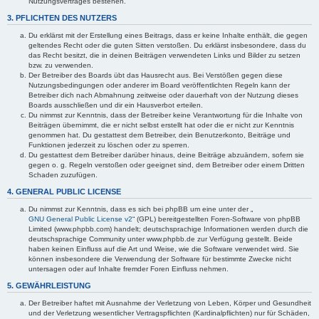
Nutzungsvertrages bestehen.
3. PFLICHTEN DES NUTZERS
Du erklärst mit der Erstellung eines Beitrags, dass er keine Inhalte enthält, die gegen
geltendes Recht oder die guten Sitten verstoßen. Du erklärst insbesondere, dass du
das Recht besitzt, die in deinen Beiträgen verwendeten Links und Bilder zu setzen
bzw. zu verwenden.
Der Betreiber des Boards übt das Hausrecht aus. Bei Verstößen gegen diese
Nutzungsbedingungen oder anderer im Board veröffentlichten Regeln kann der
Betreiber dich nach Abmahnung zeitweise oder dauerhaft von der Nutzung dieses
Boards ausschließen und dir ein Hausverbot erteilen.
Du nimmst zur Kenntnis, dass der Betreiber keine Verantwortung für die Inhalte von
Beiträgen übernimmt, die er nicht selbst erstellt hat oder die er nicht zur Kenntnis
genommen hat. Du gestattest dem Betreiber, dein Benutzerkonto, Beiträge und
Funktionen jederzeit zu löschen oder zu sperren.
Du gestattest dem Betreiber darüber hinaus, deine Beiträge abzuändern, sofern sie
gegen o. g. Regeln verstoßen oder geeignet sind, dem Betreiber oder einem Dritten
Schaden zuzufügen.
4. GENERAL PUBLIC LICENSE
Du nimmst zur Kenntnis, dass es sich bei phpBB um eine unter der „
GNU General Public License v2
“ (GPL) bereitgestellten Foren-Software von phpBB
Limited (www.phpbb.com) handelt; deutschsprachige Informationen werden durch die
deutschsprachige Community unter www.phpbb.de zur Verfügung gestellt. Beide
haben keinen Einfluss auf die Art und Weise, wie die Software verwendet wird. Sie
können insbesondere die Verwendung der Software für bestimmte Zwecke nicht
untersagen oder auf Inhalte fremder Foren Einfluss nehmen.
5. GEWÄHRLEISTUNG
Der Betreiber haftet mit Ausnahme der Verletzung von Leben, Körper und Gesundheit
und der Verletzung wesentlicher Vertragspflichten (Kardinalpflichten) nur für Schäden,