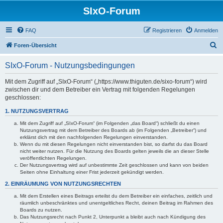
SIxO-Forum
FAQ
Registrieren
Anmelden
S
Foren-Übersicht
u
SIxO-Forum - Nutzungsbedingungen
c
h
Mit dem Zugriff auf „SIxO-Forum“ („https://www.thiguten.de/sixo-forum“) wird
zwischen dir und dem Betreiber ein Vertrag mit folgenden Regelungen
e
geschlossen:
1. NUTZUNGSVERTRAG
Mit dem Zugriff auf „SIxO-Forum“ (im Folgenden „das Board“) schließt du einen
Nutzungsvertrag mit dem Betreiber des Boards ab (im Folgenden „Betreiber“) und
erklärst dich mit den nachfolgenden Regelungen einverstanden.
Wenn du mit diesen Regelungen nicht einverstanden bist, so darfst du das Board
nicht weiter nutzen. Für die Nutzung des Boards gelten jeweils die an dieser Stelle
veröffentlichten Regelungen.
Der Nutzungsvertrag wird auf unbestimmte Zeit geschlossen und kann von beiden
Seiten ohne Einhaltung einer Frist jederzeit gekündigt werden.
2. EINRÄUMUNG VON NUTZUNGSRECHTEN
Mit dem Erstellen eines Beitrags erteilst du dem Betreiber ein einfaches, zeitlich und
räumlich unbeschränktes und unentgeltliches Recht, deinen Beitrag im Rahmen des
Boards zu nutzen.
Das Nutzungsrecht nach Punkt 2, Unterpunkt a bleibt auch nach Kündigung des