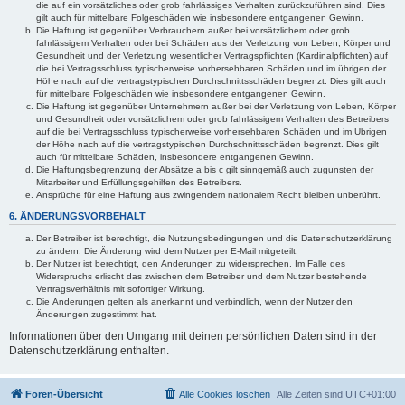
die auf ein vorsätzliches oder grob fahrlässiges Verhalten zurückzuführen sind. Dies
gilt auch für mittelbare Folgeschäden wie insbesondere entgangenen Gewinn.
Die Haftung ist gegenüber Verbrauchern außer bei vorsätzlichem oder grob
fahrlässigem Verhalten oder bei Schäden aus der Verletzung von Leben, Körper und
Gesundheit und der Verletzung wesentlicher Vertragspflichten (Kardinalpflichten) auf
die bei Vertragsschluss typischerweise vorhersehbaren Schäden und im übrigen der
Höhe nach auf die vertragstypischen Durchschnittsschäden begrenzt. Dies gilt auch
für mittelbare Folgeschäden wie insbesondere entgangenen Gewinn.
Die Haftung ist gegenüber Unternehmern außer bei der Verletzung von Leben, Körper
und Gesundheit oder vorsätzlichem oder grob fahrlässigem Verhalten des Betreibers
auf die bei Vertragsschluss typischerweise vorhersehbaren Schäden und im Übrigen
der Höhe nach auf die vertragstypischen Durchschnittsschäden begrenzt. Dies gilt
auch für mittelbare Schäden, insbesondere entgangenen Gewinn.
Die Haftungsbegrenzung der Absätze a bis c gilt sinngemäß auch zugunsten der
Mitarbeiter und Erfüllungsgehilfen des Betreibers.
Ansprüche für eine Haftung aus zwingendem nationalem Recht bleiben unberührt.
6. ÄNDERUNGSVORBEHALT
Der Betreiber ist berechtigt, die Nutzungsbedingungen und die Datenschutzerklärung
zu ändern. Die Änderung wird dem Nutzer per E-Mail mitgeteilt.
Der Nutzer ist berechtigt, den Änderungen zu widersprechen. Im Falle des
Widerspruchs erlischt das zwischen dem Betreiber und dem Nutzer bestehende
Vertragsverhältnis mit sofortiger Wirkung.
Die Änderungen gelten als anerkannt und verbindlich, wenn der Nutzer den
Änderungen zugestimmt hat.
Informationen über den Umgang mit deinen persönlichen Daten sind in der
Datenschutzerklärung enthalten.
Foren-Übersicht
Alle Cookies löschen
Alle Zeiten sind
UTC+01:00