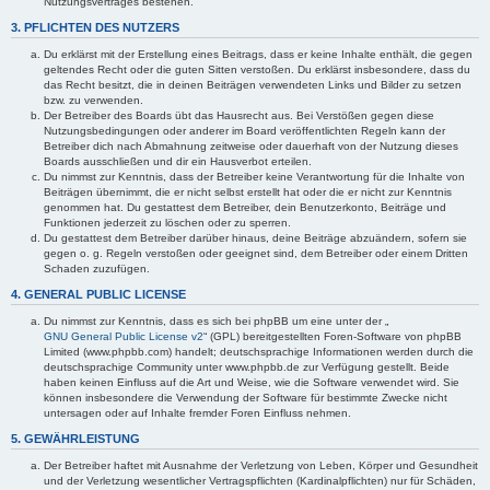
Nutzungsvertrages bestehen.
3. PFLICHTEN DES NUTZERS
Du erklärst mit der Erstellung eines Beitrags, dass er keine Inhalte enthält, die gegen
geltendes Recht oder die guten Sitten verstoßen. Du erklärst insbesondere, dass du
das Recht besitzt, die in deinen Beiträgen verwendeten Links und Bilder zu setzen
bzw. zu verwenden.
Der Betreiber des Boards übt das Hausrecht aus. Bei Verstößen gegen diese
Nutzungsbedingungen oder anderer im Board veröffentlichten Regeln kann der
Betreiber dich nach Abmahnung zeitweise oder dauerhaft von der Nutzung dieses
Boards ausschließen und dir ein Hausverbot erteilen.
Du nimmst zur Kenntnis, dass der Betreiber keine Verantwortung für die Inhalte von
Beiträgen übernimmt, die er nicht selbst erstellt hat oder die er nicht zur Kenntnis
genommen hat. Du gestattest dem Betreiber, dein Benutzerkonto, Beiträge und
Funktionen jederzeit zu löschen oder zu sperren.
Du gestattest dem Betreiber darüber hinaus, deine Beiträge abzuändern, sofern sie
gegen o. g. Regeln verstoßen oder geeignet sind, dem Betreiber oder einem Dritten
Schaden zuzufügen.
4. GENERAL PUBLIC LICENSE
Du nimmst zur Kenntnis, dass es sich bei phpBB um eine unter der „
GNU General Public License v2
“ (GPL) bereitgestellten Foren-Software von phpBB
Limited (www.phpbb.com) handelt; deutschsprachige Informationen werden durch die
deutschsprachige Community unter www.phpbb.de zur Verfügung gestellt. Beide
haben keinen Einfluss auf die Art und Weise, wie die Software verwendet wird. Sie
können insbesondere die Verwendung der Software für bestimmte Zwecke nicht
untersagen oder auf Inhalte fremder Foren Einfluss nehmen.
5. GEWÄHRLEISTUNG
Der Betreiber haftet mit Ausnahme der Verletzung von Leben, Körper und Gesundheit
und der Verletzung wesentlicher Vertragspflichten (Kardinalpflichten) nur für Schäden,