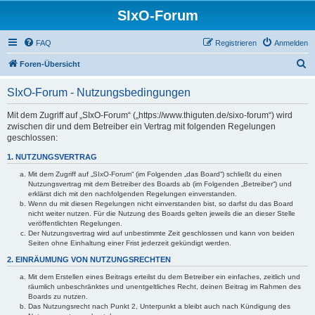
SIxO-Forum
FAQ
Registrieren
Anmelden
S
Foren-Übersicht
u
SIxO-Forum - Nutzungsbedingungen
c
h
Mit dem Zugriff auf „SIxO-Forum“ („https://www.thiguten.de/sixo-forum“) wird
zwischen dir und dem Betreiber ein Vertrag mit folgenden Regelungen
e
geschlossen:
1. NUTZUNGSVERTRAG
Mit dem Zugriff auf „SIxO-Forum“ (im Folgenden „das Board“) schließt du einen
Nutzungsvertrag mit dem Betreiber des Boards ab (im Folgenden „Betreiber“) und
erklärst dich mit den nachfolgenden Regelungen einverstanden.
Wenn du mit diesen Regelungen nicht einverstanden bist, so darfst du das Board
nicht weiter nutzen. Für die Nutzung des Boards gelten jeweils die an dieser Stelle
veröffentlichten Regelungen.
Der Nutzungsvertrag wird auf unbestimmte Zeit geschlossen und kann von beiden
Seiten ohne Einhaltung einer Frist jederzeit gekündigt werden.
2. EINRÄUMUNG VON NUTZUNGSRECHTEN
Mit dem Erstellen eines Beitrags erteilst du dem Betreiber ein einfaches, zeitlich und
räumlich unbeschränktes und unentgeltliches Recht, deinen Beitrag im Rahmen des
Boards zu nutzen.
Das Nutzungsrecht nach Punkt 2, Unterpunkt a bleibt auch nach Kündigung des