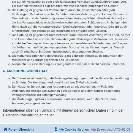
die auf ein vorsätzliches oder grob fahrlässiges Verhalten zurückzuführen sind. Dies
gilt auch für mittelbare Folgeschäden wie insbesondere entgangenen Gewinn.
Die Haftung ist gegenüber Verbrauchern außer bei vorsätzlichem oder grob
fahrlässigem Verhalten oder bei Schäden aus der Verletzung von Leben, Körper und
Gesundheit und der Verletzung wesentlicher Vertragspflichten (Kardinalpflichten) auf
die bei Vertragsschluss typischerweise vorhersehbaren Schäden und im übrigen der
Höhe nach auf die vertragstypischen Durchschnittsschäden begrenzt. Dies gilt auch
für mittelbare Folgeschäden wie insbesondere entgangenen Gewinn.
Die Haftung ist gegenüber Unternehmern außer bei der Verletzung von Leben, Körper
und Gesundheit oder vorsätzlichem oder grob fahrlässigem Verhalten des Betreibers
auf die bei Vertragsschluss typischerweise vorhersehbaren Schäden und im Übrigen
der Höhe nach auf die vertragstypischen Durchschnittsschäden begrenzt. Dies gilt
auch für mittelbare Schäden, insbesondere entgangenen Gewinn.
Die Haftungsbegrenzung der Absätze a bis c gilt sinngemäß auch zugunsten der
Mitarbeiter und Erfüllungsgehilfen des Betreibers.
Ansprüche für eine Haftung aus zwingendem nationalem Recht bleiben unberührt.
6. ÄNDERUNGSVORBEHALT
Der Betreiber ist berechtigt, die Nutzungsbedingungen und die Datenschutzerklärung
zu ändern. Die Änderung wird dem Nutzer per E-Mail mitgeteilt.
Der Nutzer ist berechtigt, den Änderungen zu widersprechen. Im Falle des
Widerspruchs erlischt das zwischen dem Betreiber und dem Nutzer bestehende
Vertragsverhältnis mit sofortiger Wirkung.
Die Änderungen gelten als anerkannt und verbindlich, wenn der Nutzer den
Änderungen zugestimmt hat.
Informationen über den Umgang mit deinen persönlichen Daten sind in der
Datenschutzerklärung enthalten.
Foren-Übersicht
Alle Cookies löschen
Alle Zeiten sind
UTC+01:00