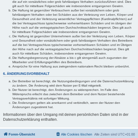
die auf ein vorsätzliches oder grob fahrlässiges Verhalten zurückzuführen sind. Dies
gilt auch für mittelbare Folgeschäden wie insbesondere entgangenen Gewinn.
Die Haftung ist gegenüber Verbrauchern außer bei vorsätzlichem oder grob
fahrlässigem Verhalten oder bei Schäden aus der Verletzung von Leben, Körper und
Gesundheit und der Verletzung wesentlicher Vertragspflichten (Kardinalpflichten) auf
die bei Vertragsschluss typischerweise vorhersehbaren Schäden und im übrigen der
Höhe nach auf die vertragstypischen Durchschnittsschäden begrenzt. Dies gilt auch
für mittelbare Folgeschäden wie insbesondere entgangenen Gewinn.
Die Haftung ist gegenüber Unternehmern außer bei der Verletzung von Leben, Körper
und Gesundheit oder vorsätzlichem oder grob fahrlässigem Verhalten des Betreibers
auf die bei Vertragsschluss typischerweise vorhersehbaren Schäden und im Übrigen
der Höhe nach auf die vertragstypischen Durchschnittsschäden begrenzt. Dies gilt
auch für mittelbare Schäden, insbesondere entgangenen Gewinn.
Die Haftungsbegrenzung der Absätze a bis c gilt sinngemäß auch zugunsten der
Mitarbeiter und Erfüllungsgehilfen des Betreibers.
Ansprüche für eine Haftung aus zwingendem nationalem Recht bleiben unberührt.
6. ÄNDERUNGSVORBEHALT
Der Betreiber ist berechtigt, die Nutzungsbedingungen und die Datenschutzerklärung
zu ändern. Die Änderung wird dem Nutzer per E-Mail mitgeteilt.
Der Nutzer ist berechtigt, den Änderungen zu widersprechen. Im Falle des
Widerspruchs erlischt das zwischen dem Betreiber und dem Nutzer bestehende
Vertragsverhältnis mit sofortiger Wirkung.
Die Änderungen gelten als anerkannt und verbindlich, wenn der Nutzer den
Änderungen zugestimmt hat.
Informationen über den Umgang mit deinen persönlichen Daten sind in der
Datenschutzerklärung enthalten.
Foren-Übersicht
Alle Cookies löschen
Alle Zeiten sind
UTC+01:00