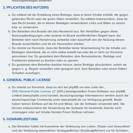
Nutzungsvertrages bestehen.
3. PFLICHTEN DES NUTZERS
Du erklärst mit der Erstellung eines Beitrags, dass er keine Inhalte enthält, die gegen
geltendes Recht oder die guten Sitten verstoßen. Du erklärst insbesondere, dass du
das Recht besitzt, die in deinen Beiträgen verwendeten Links und Bilder zu setzen
bzw. zu verwenden.
Der Betreiber des Boards übt das Hausrecht aus. Bei Verstößen gegen diese
Nutzungsbedingungen oder anderer im Board veröffentlichten Regeln kann der
Betreiber dich nach Abmahnung zeitweise oder dauerhaft von der Nutzung dieses
Boards ausschließen und dir ein Hausverbot erteilen.
Du nimmst zur Kenntnis, dass der Betreiber keine Verantwortung für die Inhalte von
Beiträgen übernimmt, die er nicht selbst erstellt hat oder die er nicht zur Kenntnis
genommen hat. Du gestattest dem Betreiber, dein Benutzerkonto, Beiträge und
Funktionen jederzeit zu löschen oder zu sperren.
Du gestattest dem Betreiber darüber hinaus, deine Beiträge abzuändern, sofern sie
gegen o. g. Regeln verstoßen oder geeignet sind, dem Betreiber oder einem Dritten
Schaden zuzufügen.
4. GENERAL PUBLIC LICENSE
Du nimmst zur Kenntnis, dass es sich bei phpBB um eine unter der „
GNU General Public License v2
“ (GPL) bereitgestellten Foren-Software von phpBB
Limited (www.phpbb.com) handelt; deutschsprachige Informationen werden durch die
deutschsprachige Community unter www.phpbb.de zur Verfügung gestellt. Beide
haben keinen Einfluss auf die Art und Weise, wie die Software verwendet wird. Sie
können insbesondere die Verwendung der Software für bestimmte Zwecke nicht
untersagen oder auf Inhalte fremder Foren Einfluss nehmen.
5. GEWÄHRLEISTUNG
Der Betreiber haftet mit Ausnahme der Verletzung von Leben, Körper und Gesundheit
und der Verletzung wesentlicher Vertragspflichten (Kardinalpflichten) nur für Schäden,