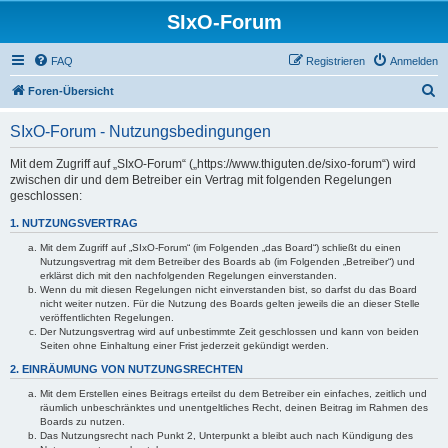
SIxO-Forum
FAQ
Registrieren
Anmelden
S
Foren-Übersicht
u
SIxO-Forum - Nutzungsbedingungen
c
h
Mit dem Zugriff auf „SIxO-Forum“ („https://www.thiguten.de/sixo-forum“) wird
zwischen dir und dem Betreiber ein Vertrag mit folgenden Regelungen
e
geschlossen:
1. NUTZUNGSVERTRAG
Mit dem Zugriff auf „SIxO-Forum“ (im Folgenden „das Board“) schließt du einen
Nutzungsvertrag mit dem Betreiber des Boards ab (im Folgenden „Betreiber“) und
erklärst dich mit den nachfolgenden Regelungen einverstanden.
Wenn du mit diesen Regelungen nicht einverstanden bist, so darfst du das Board
nicht weiter nutzen. Für die Nutzung des Boards gelten jeweils die an dieser Stelle
veröffentlichten Regelungen.
Der Nutzungsvertrag wird auf unbestimmte Zeit geschlossen und kann von beiden
Seiten ohne Einhaltung einer Frist jederzeit gekündigt werden.
2. EINRÄUMUNG VON NUTZUNGSRECHTEN
Mit dem Erstellen eines Beitrags erteilst du dem Betreiber ein einfaches, zeitlich und
räumlich unbeschränktes und unentgeltliches Recht, deinen Beitrag im Rahmen des
Boards zu nutzen.
Das Nutzungsrecht nach Punkt 2, Unterpunkt a bleibt auch nach Kündigung des