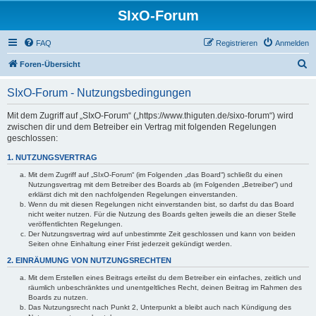
SIxO-Forum
FAQ
Registrieren
Anmelden
S
Foren-Übersicht
u
SIxO-Forum - Nutzungsbedingungen
c
h
Mit dem Zugriff auf „SIxO-Forum“ („https://www.thiguten.de/sixo-forum“) wird
zwischen dir und dem Betreiber ein Vertrag mit folgenden Regelungen
e
geschlossen:
1. NUTZUNGSVERTRAG
Mit dem Zugriff auf „SIxO-Forum“ (im Folgenden „das Board“) schließt du einen
Nutzungsvertrag mit dem Betreiber des Boards ab (im Folgenden „Betreiber“) und
erklärst dich mit den nachfolgenden Regelungen einverstanden.
Wenn du mit diesen Regelungen nicht einverstanden bist, so darfst du das Board
nicht weiter nutzen. Für die Nutzung des Boards gelten jeweils die an dieser Stelle
veröffentlichten Regelungen.
Der Nutzungsvertrag wird auf unbestimmte Zeit geschlossen und kann von beiden
Seiten ohne Einhaltung einer Frist jederzeit gekündigt werden.
2. EINRÄUMUNG VON NUTZUNGSRECHTEN
Mit dem Erstellen eines Beitrags erteilst du dem Betreiber ein einfaches, zeitlich und
räumlich unbeschränktes und unentgeltliches Recht, deinen Beitrag im Rahmen des
Boards zu nutzen.
Das Nutzungsrecht nach Punkt 2, Unterpunkt a bleibt auch nach Kündigung des