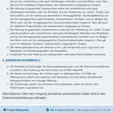
die auf ein vorsätzliches oder grob fahrlässiges Verhalten zurückzuführen sind. Dies
gilt auch für mittelbare Folgeschäden wie insbesondere entgangenen Gewinn.
Die Haftung ist gegenüber Verbrauchern außer bei vorsätzlichem oder grob
fahrlässigem Verhalten oder bei Schäden aus der Verletzung von Leben, Körper und
Gesundheit und der Verletzung wesentlicher Vertragspflichten (Kardinalpflichten) auf
die bei Vertragsschluss typischerweise vorhersehbaren Schäden und im übrigen der
Höhe nach auf die vertragstypischen Durchschnittsschäden begrenzt. Dies gilt auch
für mittelbare Folgeschäden wie insbesondere entgangenen Gewinn.
Die Haftung ist gegenüber Unternehmern außer bei der Verletzung von Leben, Körper
und Gesundheit oder vorsätzlichem oder grob fahrlässigem Verhalten des Betreibers
auf die bei Vertragsschluss typischerweise vorhersehbaren Schäden und im Übrigen
der Höhe nach auf die vertragstypischen Durchschnittsschäden begrenzt. Dies gilt
auch für mittelbare Schäden, insbesondere entgangenen Gewinn.
Die Haftungsbegrenzung der Absätze a bis c gilt sinngemäß auch zugunsten der
Mitarbeiter und Erfüllungsgehilfen des Betreibers.
Ansprüche für eine Haftung aus zwingendem nationalem Recht bleiben unberührt.
6. ÄNDERUNGSVORBEHALT
Der Betreiber ist berechtigt, die Nutzungsbedingungen und die Datenschutzerklärung
zu ändern. Die Änderung wird dem Nutzer per E-Mail mitgeteilt.
Der Nutzer ist berechtigt, den Änderungen zu widersprechen. Im Falle des
Widerspruchs erlischt das zwischen dem Betreiber und dem Nutzer bestehende
Vertragsverhältnis mit sofortiger Wirkung.
Die Änderungen gelten als anerkannt und verbindlich, wenn der Nutzer den
Änderungen zugestimmt hat.
Informationen über den Umgang mit deinen persönlichen Daten sind in der
Datenschutzerklärung enthalten.
Foren-Übersicht
Alle Cookies löschen
Alle Zeiten sind
UTC+01:00