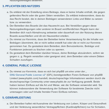
Nutzungsvertrages bestehen.
3. PFLICHTEN DES NUTZERS
Du erklärst mit der Erstellung eines Beitrags, dass er keine Inhalte enthält, die gegen
geltendes Recht oder die guten Sitten verstoßen. Du erklärst insbesondere, dass du
das Recht besitzt, die in deinen Beiträgen verwendeten Links und Bilder zu setzen
bzw. zu verwenden.
Der Betreiber des Boards übt das Hausrecht aus. Bei Verstößen gegen diese
Nutzungsbedingungen oder anderer im Board veröffentlichten Regeln kann der
Betreiber dich nach Abmahnung zeitweise oder dauerhaft von der Nutzung dieses
Boards ausschließen und dir ein Hausverbot erteilen.
Du nimmst zur Kenntnis, dass der Betreiber keine Verantwortung für die Inhalte von
Beiträgen übernimmt, die er nicht selbst erstellt hat oder die er nicht zur Kenntnis
genommen hat. Du gestattest dem Betreiber, dein Benutzerkonto, Beiträge und
Funktionen jederzeit zu löschen oder zu sperren.
Du gestattest dem Betreiber darüber hinaus, deine Beiträge abzuändern, sofern sie
gegen o. g. Regeln verstoßen oder geeignet sind, dem Betreiber oder einem Dritten
Schaden zuzufügen.
4. GENERAL PUBLIC LICENSE
Du nimmst zur Kenntnis, dass es sich bei phpBB um eine unter der „
GNU General Public License v2
“ (GPL) bereitgestellten Foren-Software von phpBB
Limited (www.phpbb.com) handelt; deutschsprachige Informationen werden durch die
deutschsprachige Community unter www.phpbb.de zur Verfügung gestellt. Beide
haben keinen Einfluss auf die Art und Weise, wie die Software verwendet wird. Sie
können insbesondere die Verwendung der Software für bestimmte Zwecke nicht
untersagen oder auf Inhalte fremder Foren Einfluss nehmen.
5. GEWÄHRLEISTUNG
Der Betreiber haftet mit Ausnahme der Verletzung von Leben, Körper und Gesundheit
und der Verletzung wesentlicher Vertragspflichten (Kardinalpflichten) nur für Schäden,