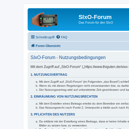
SIxO-Forum
Das Forum für den SIxO
Schnellzugriff
FAQ
Foren-Übersicht
SIxO-Forum - Nutzungsbedingungen
Mit dem Zugriff auf „SIxO-Forum“ („https://www.thiguten.de/six
1. NUTZUNGSVERTRAG
Mit dem Zugriff auf „SIxO-Forum“ (im Folgenden „das Board“) schli
Wenn du mit diesen Regelungen nicht einverstanden bist, so darfst 
Der Nutzungsvertrag wird auf unbestimmte Zeit geschlossen und kan
2. EINRÄUMUNG VON NUTZUNGSRECHTEN
Mit dem Erstellen eines Beitrags erteilst du dem Betreiber ein ein
Das Nutzungsrecht nach Punkt 2, Unterpunkt a bleibt auch nach 
3. PFLICHTEN DES NUTZERS
Du erklärst mit der Erstellung eines Beitrags, dass er keine Inhalt
Bilder zu setzen bzw. zu verwenden.