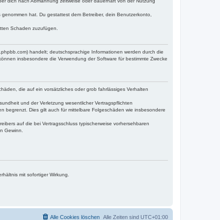
iber dich nach Abmahnung zeitweise oder dauerhaft von der Nutzung
tnis genommen hat. Du gestattest dem Betreiber, dein Benutzerkonto,
ritten Schaden zuzufügen.
w.phpbb.com) handelt; deutschsprachige Informationen werden durch die
e können insbesondere die Verwendung der Software für bestimmte Zwecke
häden, die auf ein vorsätzliches oder grob fahrlässiges Verhalten
undheit und der Verletzung wesentlicher Vertragspflichten
n begrenzt. Dies gilt auch für mittelbare Folgeschäden wie insbesondere
eibers auf die bei Vertragsschluss typischerweise vorhersehbaren
en Gewinn.
ältnis mit sofortiger Wirkung.
Alle Cookies löschen
Alle Zeiten sind
UTC+01:00