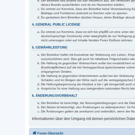
Der Betreiber des Boards übt das Hausrecht aus. Bei Verstößen g
dieses Boards ausschließen und dir ein Hausverbot erteilen.
Du nimmst zur Kenntnis, dass der Betreiber keine Verantwortung für 
Beiträge und Funktionen jederzeit zu löschen oder zu sperren.
Du gestattest dem Betreiber darüber hinaus, deine Beiträge abzuä
4. GENERAL PUBLIC LICENSE
Du nimmst zur Kenntnis, dass es sich bei phpBB um eine unter der 
deutschsprachige Community unter www.phpbb.de zur Verfügung gest
nicht untersagen oder auf Inhalte fremder Foren Einfluss nehmen.
5. GEWÄHRLEISTUNG
Der Betreiber haftet mit Ausnahme der Verletzung von Leben, Körper
zurückzuführen sind. Dies gilt auch für mittelbare Folgeschäden 
Die Haftung ist gegenüber Verbrauchern außer bei vorsätzlichem o
(Kardinalpflichten) auf die bei Vertragsschluss typischerweise vo
entgangenen Gewinn.
Die Haftung ist gegenüber Unternehmern außer bei der Verletzung 
Schäden und im Übrigen der Höhe nach auf die vertragstypischen 
Die Haftungsbegrenzung der Absätze a bis c gilt sinngemäß auch zu
Ansprüche für eine Haftung aus zwingendem nationalem Recht blei
6. ÄNDERUNGSVORBEHALT
Der Betreiber ist berechtigt, die Nutzungsbedingungen und die Dat
Der Nutzer ist berechtigt, den Änderungen zu widersprechen. Im Fa
Die Änderungen gelten als anerkannt und verbindlich, wenn der N
Informationen über den Umgang mit deinen persönlichen Daten 
Foren-Übersicht