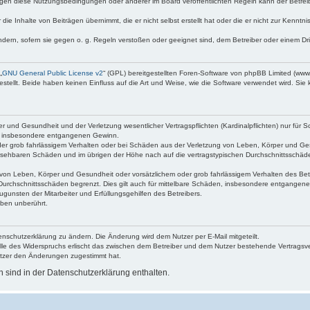
egen diese Nutzungsbedingungen oder anderer im Board veröffentlichten Regeln kann der Betre
die Inhalte von Beiträgen übernimmt, die er nicht selbst erstellt hat oder die er nicht zur Kenn
ndern, sofern sie gegen o. g. Regeln verstoßen oder geeignet sind, dem Betreiber oder einem D
„
GNU General Public License v2
“ (GPL) bereitgestellten Foren-Software von phpBB Limited (ww
ellt. Beide haben keinen Einfluss auf die Art und Weise, wie die Software verwendet wird. Si
 und Gesundheit und der Verletzung wesentlicher Vertragspflichten (Kardinalpflichten) nur für Sc
wie insbesondere entgangenen Gewinn.
der grob fahrlässigem Verhalten oder bei Schäden aus der Verletzung von Leben, Körper und Ges
rhersehbaren Schäden und im übrigen der Höhe nach auf die vertragstypischen Durchschnittsschäde
von Leben, Körper und Gesundheit oder vorsätzlichem oder grob fahrlässigem Verhalten des Betr
Durchschnittsschäden begrenzt. Dies gilt auch für mittelbare Schäden, insbesondere entgangen
gunsten der Mitarbeiter und Erfüllungsgehilfen des Betreibers.
ben unberührt.
enschutzerklärung zu ändern. Die Änderung wird dem Nutzer per E-Mail mitgeteilt.
lle des Widerspruchs erlischt das zwischen dem Betreiber und dem Nutzer bestehende Vertragsverh
utzer den Änderungen zugestimmt hat.
sind in der Datenschutzerklärung enthalten.