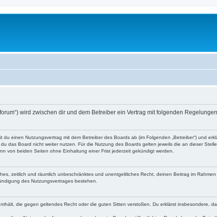
o-forum“) wird zwischen dir und dem Betreiber ein Vertrag mit folgenden Regelunge
eßt du einen Nutzungsvertrag mit dem Betreiber des Boards ab (im Folgenden „Betreiber“) und er
du das Board nicht weiter nutzen. Für die Nutzung des Boards gelten jeweils die an dieser Stell
n von beiden Seiten ohne Einhaltung einer Frist jederzeit gekündigt werden.
faches, zeitlich und räumlich unbeschränktes und unentgeltliches Recht, deinen Beitrag im Rahme
Kündigung des Nutzungsvertrages bestehen.
e enthält, die gegen geltendes Recht oder die guten Sitten verstoßen. Du erklärst insbesondere, 