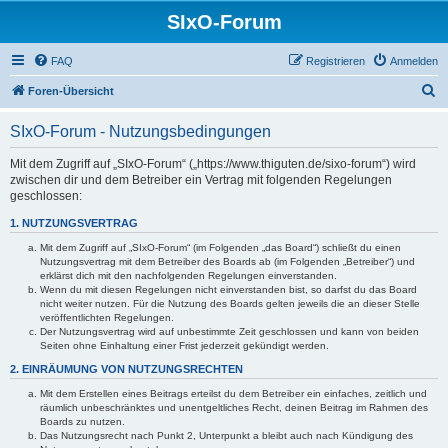
SIxO-Forum
FAQ
Registrieren
Anmelden
S
Foren-Übersicht
u
SIxO-Forum - Nutzungsbedingungen
c
h
Mit dem Zugriff auf „SIxO-Forum“ („https://www.thiguten.de/sixo-forum“) wird
zwischen dir und dem Betreiber ein Vertrag mit folgenden Regelungen
e
geschlossen:
1. NUTZUNGSVERTRAG
Mit dem Zugriff auf „SIxO-Forum“ (im Folgenden „das Board“) schließt du einen
Nutzungsvertrag mit dem Betreiber des Boards ab (im Folgenden „Betreiber“) und
erklärst dich mit den nachfolgenden Regelungen einverstanden.
Wenn du mit diesen Regelungen nicht einverstanden bist, so darfst du das Board
nicht weiter nutzen. Für die Nutzung des Boards gelten jeweils die an dieser Stelle
veröffentlichten Regelungen.
Der Nutzungsvertrag wird auf unbestimmte Zeit geschlossen und kann von beiden
Seiten ohne Einhaltung einer Frist jederzeit gekündigt werden.
2. EINRÄUMUNG VON NUTZUNGSRECHTEN
Mit dem Erstellen eines Beitrags erteilst du dem Betreiber ein einfaches, zeitlich und
räumlich unbeschränktes und unentgeltliches Recht, deinen Beitrag im Rahmen des
Boards zu nutzen.
Das Nutzungsrecht nach Punkt 2, Unterpunkt a bleibt auch nach Kündigung des