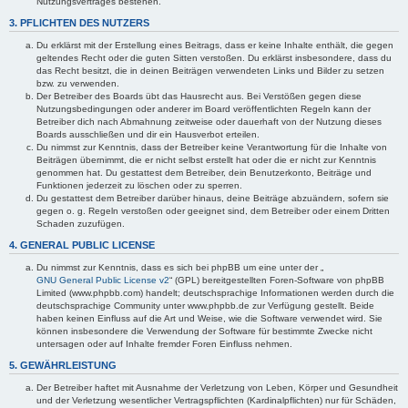
Nutzungsvertrages bestehen.
3. PFLICHTEN DES NUTZERS
Du erklärst mit der Erstellung eines Beitrags, dass er keine Inhalte enthält, die gegen
geltendes Recht oder die guten Sitten verstoßen. Du erklärst insbesondere, dass du
das Recht besitzt, die in deinen Beiträgen verwendeten Links und Bilder zu setzen
bzw. zu verwenden.
Der Betreiber des Boards übt das Hausrecht aus. Bei Verstößen gegen diese
Nutzungsbedingungen oder anderer im Board veröffentlichten Regeln kann der
Betreiber dich nach Abmahnung zeitweise oder dauerhaft von der Nutzung dieses
Boards ausschließen und dir ein Hausverbot erteilen.
Du nimmst zur Kenntnis, dass der Betreiber keine Verantwortung für die Inhalte von
Beiträgen übernimmt, die er nicht selbst erstellt hat oder die er nicht zur Kenntnis
genommen hat. Du gestattest dem Betreiber, dein Benutzerkonto, Beiträge und
Funktionen jederzeit zu löschen oder zu sperren.
Du gestattest dem Betreiber darüber hinaus, deine Beiträge abzuändern, sofern sie
gegen o. g. Regeln verstoßen oder geeignet sind, dem Betreiber oder einem Dritten
Schaden zuzufügen.
4. GENERAL PUBLIC LICENSE
Du nimmst zur Kenntnis, dass es sich bei phpBB um eine unter der „
GNU General Public License v2
“ (GPL) bereitgestellten Foren-Software von phpBB
Limited (www.phpbb.com) handelt; deutschsprachige Informationen werden durch die
deutschsprachige Community unter www.phpbb.de zur Verfügung gestellt. Beide
haben keinen Einfluss auf die Art und Weise, wie die Software verwendet wird. Sie
können insbesondere die Verwendung der Software für bestimmte Zwecke nicht
untersagen oder auf Inhalte fremder Foren Einfluss nehmen.
5. GEWÄHRLEISTUNG
Der Betreiber haftet mit Ausnahme der Verletzung von Leben, Körper und Gesundheit
und der Verletzung wesentlicher Vertragspflichten (Kardinalpflichten) nur für Schäden,