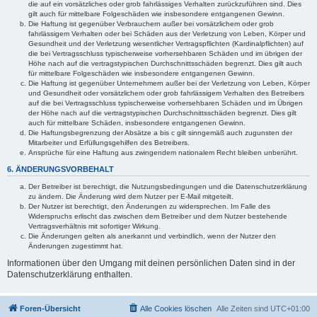
die auf ein vorsätzliches oder grob fahrlässiges Verhalten zurückzuführen sind. Dies
gilt auch für mittelbare Folgeschäden wie insbesondere entgangenen Gewinn.
Die Haftung ist gegenüber Verbrauchern außer bei vorsätzlichem oder grob
fahrlässigem Verhalten oder bei Schäden aus der Verletzung von Leben, Körper und
Gesundheit und der Verletzung wesentlicher Vertragspflichten (Kardinalpflichten) auf
die bei Vertragsschluss typischerweise vorhersehbaren Schäden und im übrigen der
Höhe nach auf die vertragstypischen Durchschnittsschäden begrenzt. Dies gilt auch
für mittelbare Folgeschäden wie insbesondere entgangenen Gewinn.
Die Haftung ist gegenüber Unternehmern außer bei der Verletzung von Leben, Körper
und Gesundheit oder vorsätzlichem oder grob fahrlässigem Verhalten des Betreibers
auf die bei Vertragsschluss typischerweise vorhersehbaren Schäden und im Übrigen
der Höhe nach auf die vertragstypischen Durchschnittsschäden begrenzt. Dies gilt
auch für mittelbare Schäden, insbesondere entgangenen Gewinn.
Die Haftungsbegrenzung der Absätze a bis c gilt sinngemäß auch zugunsten der
Mitarbeiter und Erfüllungsgehilfen des Betreibers.
Ansprüche für eine Haftung aus zwingendem nationalem Recht bleiben unberührt.
6. ÄNDERUNGSVORBEHALT
Der Betreiber ist berechtigt, die Nutzungsbedingungen und die Datenschutzerklärung
zu ändern. Die Änderung wird dem Nutzer per E-Mail mitgeteilt.
Der Nutzer ist berechtigt, den Änderungen zu widersprechen. Im Falle des
Widerspruchs erlischt das zwischen dem Betreiber und dem Nutzer bestehende
Vertragsverhältnis mit sofortiger Wirkung.
Die Änderungen gelten als anerkannt und verbindlich, wenn der Nutzer den
Änderungen zugestimmt hat.
Informationen über den Umgang mit deinen persönlichen Daten sind in der
Datenschutzerklärung enthalten.
Foren-Übersicht
Alle Cookies löschen
Alle Zeiten sind
UTC+01:00