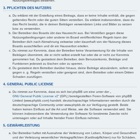
Nutzungsvertrages bestehen.
3. PFLICHTEN DES NUTZERS
Du erklärst mit der Erstellung eines Beitrags, dass er keine Inhalte enthält, die gegen
geltendes Recht oder die guten Sitten verstoßen. Du erklärst insbesondere, dass du
das Recht besitzt, die in deinen Beiträgen verwendeten Links und Bilder zu setzen
bzw. zu verwenden.
Der Betreiber des Boards übt das Hausrecht aus. Bei Verstößen gegen diese
Nutzungsbedingungen oder anderer im Board veröffentlichten Regeln kann der
Betreiber dich nach Abmahnung zeitweise oder dauerhaft von der Nutzung dieses
Boards ausschließen und dir ein Hausverbot erteilen.
Du nimmst zur Kenntnis, dass der Betreiber keine Verantwortung für die Inhalte von
Beiträgen übernimmt, die er nicht selbst erstellt hat oder die er nicht zur Kenntnis
genommen hat. Du gestattest dem Betreiber, dein Benutzerkonto, Beiträge und
Funktionen jederzeit zu löschen oder zu sperren.
Du gestattest dem Betreiber darüber hinaus, deine Beiträge abzuändern, sofern sie
gegen o. g. Regeln verstoßen oder geeignet sind, dem Betreiber oder einem Dritten
Schaden zuzufügen.
4. GENERAL PUBLIC LICENSE
Du nimmst zur Kenntnis, dass es sich bei phpBB um eine unter der „
GNU General Public License v2
“ (GPL) bereitgestellten Foren-Software von phpBB
Limited (www.phpbb.com) handelt; deutschsprachige Informationen werden durch die
deutschsprachige Community unter www.phpbb.de zur Verfügung gestellt. Beide
haben keinen Einfluss auf die Art und Weise, wie die Software verwendet wird. Sie
können insbesondere die Verwendung der Software für bestimmte Zwecke nicht
untersagen oder auf Inhalte fremder Foren Einfluss nehmen.
5. GEWÄHRLEISTUNG
Der Betreiber haftet mit Ausnahme der Verletzung von Leben, Körper und Gesundheit
und der Verletzung wesentlicher Vertragspflichten (Kardinalpflichten) nur für Schäden,