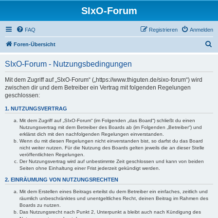
SIxO-Forum
FAQ
Registrieren
Anmelden
S
Foren-Übersicht
u
SIxO-Forum - Nutzungsbedingungen
c
h
Mit dem Zugriff auf „SIxO-Forum“ („https://www.thiguten.de/sixo-forum“) wird
zwischen dir und dem Betreiber ein Vertrag mit folgenden Regelungen
e
geschlossen:
1. NUTZUNGSVERTRAG
Mit dem Zugriff auf „SIxO-Forum“ (im Folgenden „das Board“) schließt du einen
Nutzungsvertrag mit dem Betreiber des Boards ab (im Folgenden „Betreiber“) und
erklärst dich mit den nachfolgenden Regelungen einverstanden.
Wenn du mit diesen Regelungen nicht einverstanden bist, so darfst du das Board
nicht weiter nutzen. Für die Nutzung des Boards gelten jeweils die an dieser Stelle
veröffentlichten Regelungen.
Der Nutzungsvertrag wird auf unbestimmte Zeit geschlossen und kann von beiden
Seiten ohne Einhaltung einer Frist jederzeit gekündigt werden.
2. EINRÄUMUNG VON NUTZUNGSRECHTEN
Mit dem Erstellen eines Beitrags erteilst du dem Betreiber ein einfaches, zeitlich und
räumlich unbeschränktes und unentgeltliches Recht, deinen Beitrag im Rahmen des
Boards zu nutzen.
Das Nutzungsrecht nach Punkt 2, Unterpunkt a bleibt auch nach Kündigung des