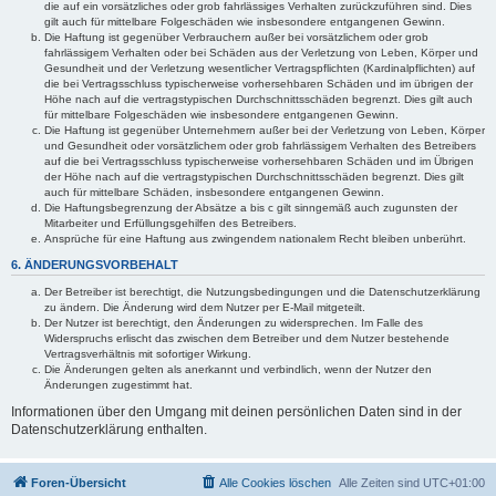
die auf ein vorsätzliches oder grob fahrlässiges Verhalten zurückzuführen sind. Dies
gilt auch für mittelbare Folgeschäden wie insbesondere entgangenen Gewinn.
Die Haftung ist gegenüber Verbrauchern außer bei vorsätzlichem oder grob
fahrlässigem Verhalten oder bei Schäden aus der Verletzung von Leben, Körper und
Gesundheit und der Verletzung wesentlicher Vertragspflichten (Kardinalpflichten) auf
die bei Vertragsschluss typischerweise vorhersehbaren Schäden und im übrigen der
Höhe nach auf die vertragstypischen Durchschnittsschäden begrenzt. Dies gilt auch
für mittelbare Folgeschäden wie insbesondere entgangenen Gewinn.
Die Haftung ist gegenüber Unternehmern außer bei der Verletzung von Leben, Körper
und Gesundheit oder vorsätzlichem oder grob fahrlässigem Verhalten des Betreibers
auf die bei Vertragsschluss typischerweise vorhersehbaren Schäden und im Übrigen
der Höhe nach auf die vertragstypischen Durchschnittsschäden begrenzt. Dies gilt
auch für mittelbare Schäden, insbesondere entgangenen Gewinn.
Die Haftungsbegrenzung der Absätze a bis c gilt sinngemäß auch zugunsten der
Mitarbeiter und Erfüllungsgehilfen des Betreibers.
Ansprüche für eine Haftung aus zwingendem nationalem Recht bleiben unberührt.
6. ÄNDERUNGSVORBEHALT
Der Betreiber ist berechtigt, die Nutzungsbedingungen und die Datenschutzerklärung
zu ändern. Die Änderung wird dem Nutzer per E-Mail mitgeteilt.
Der Nutzer ist berechtigt, den Änderungen zu widersprechen. Im Falle des
Widerspruchs erlischt das zwischen dem Betreiber und dem Nutzer bestehende
Vertragsverhältnis mit sofortiger Wirkung.
Die Änderungen gelten als anerkannt und verbindlich, wenn der Nutzer den
Änderungen zugestimmt hat.
Informationen über den Umgang mit deinen persönlichen Daten sind in der
Datenschutzerklärung enthalten.
Foren-Übersicht
Alle Cookies löschen
Alle Zeiten sind
UTC+01:00