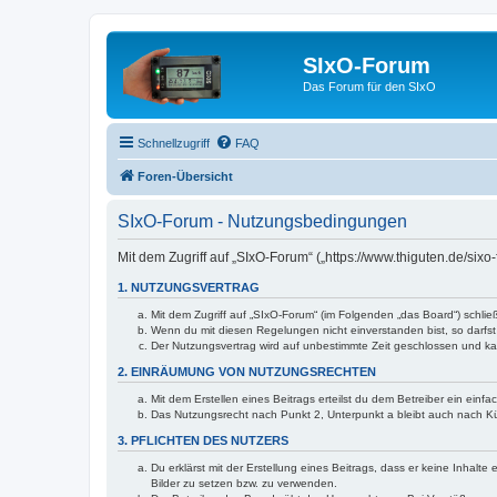
SIxO-Forum
Das Forum für den SIxO
Schnellzugriff
FAQ
Foren-Übersicht
SIxO-Forum - Nutzungsbedingungen
Mit dem Zugriff auf „SIxO-Forum“ („https://www.thiguten.de/six
1. NUTZUNGSVERTRAG
Mit dem Zugriff auf „SIxO-Forum“ (im Folgenden „das Board“) schli
Wenn du mit diesen Regelungen nicht einverstanden bist, so darfst 
Der Nutzungsvertrag wird auf unbestimmte Zeit geschlossen und kan
2. EINRÄUMUNG VON NUTZUNGSRECHTEN
Mit dem Erstellen eines Beitrags erteilst du dem Betreiber ein ein
Das Nutzungsrecht nach Punkt 2, Unterpunkt a bleibt auch nach 
3. PFLICHTEN DES NUTZERS
Du erklärst mit der Erstellung eines Beitrags, dass er keine Inhalt
Bilder zu setzen bzw. zu verwenden.