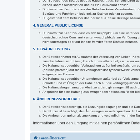
Der Betreiber des Boards übt das Hausrecht aus. Bei Verstößen g
dieses Boards ausschließen und dir ein Hausverbot erteilen.
Du nimmst zur Kenntnis, dass der Betreiber keine Verantwortung für 
Beiträge und Funktionen jederzeit zu löschen oder zu sperren.
Du gestattest dem Betreiber darüber hinaus, deine Beiträge abzuä
4. GENERAL PUBLIC LICENSE
Du nimmst zur Kenntnis, dass es sich bei phpBB um eine unter der 
deutschsprachige Community unter www.phpbb.de zur Verfügung gest
nicht untersagen oder auf Inhalte fremder Foren Einfluss nehmen.
5. GEWÄHRLEISTUNG
Der Betreiber haftet mit Ausnahme der Verletzung von Leben, Körper
zurückzuführen sind. Dies gilt auch für mittelbare Folgeschäden 
Die Haftung ist gegenüber Verbrauchern außer bei vorsätzlichem o
(Kardinalpflichten) auf die bei Vertragsschluss typischerweise vo
entgangenen Gewinn.
Die Haftung ist gegenüber Unternehmern außer bei der Verletzung 
Schäden und im Übrigen der Höhe nach auf die vertragstypischen 
Die Haftungsbegrenzung der Absätze a bis c gilt sinngemäß auch zu
Ansprüche für eine Haftung aus zwingendem nationalem Recht blei
6. ÄNDERUNGSVORBEHALT
Der Betreiber ist berechtigt, die Nutzungsbedingungen und die Dat
Der Nutzer ist berechtigt, den Änderungen zu widersprechen. Im Fa
Die Änderungen gelten als anerkannt und verbindlich, wenn der N
Informationen über den Umgang mit deinen persönlichen Daten 
Foren-Übersicht