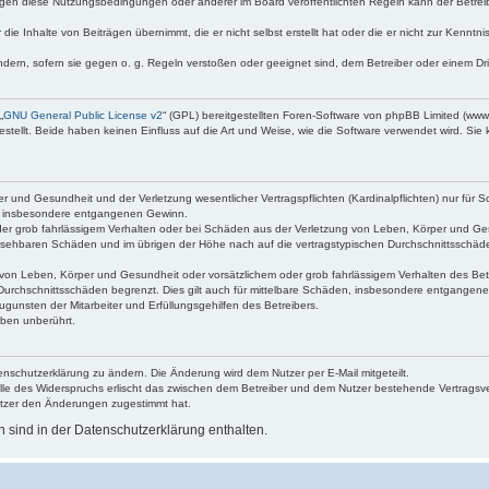
egen diese Nutzungsbedingungen oder anderer im Board veröffentlichten Regeln kann der Betre
die Inhalte von Beiträgen übernimmt, die er nicht selbst erstellt hat oder die er nicht zur Kenn
ndern, sofern sie gegen o. g. Regeln verstoßen oder geeignet sind, dem Betreiber oder einem D
„
GNU General Public License v2
“ (GPL) bereitgestellten Foren-Software von phpBB Limited (ww
ellt. Beide haben keinen Einfluss auf die Art und Weise, wie die Software verwendet wird. Si
 und Gesundheit und der Verletzung wesentlicher Vertragspflichten (Kardinalpflichten) nur für Sc
wie insbesondere entgangenen Gewinn.
der grob fahrlässigem Verhalten oder bei Schäden aus der Verletzung von Leben, Körper und Ges
rhersehbaren Schäden und im übrigen der Höhe nach auf die vertragstypischen Durchschnittsschäde
von Leben, Körper und Gesundheit oder vorsätzlichem oder grob fahrlässigem Verhalten des Betr
Durchschnittsschäden begrenzt. Dies gilt auch für mittelbare Schäden, insbesondere entgangen
gunsten der Mitarbeiter und Erfüllungsgehilfen des Betreibers.
ben unberührt.
enschutzerklärung zu ändern. Die Änderung wird dem Nutzer per E-Mail mitgeteilt.
lle des Widerspruchs erlischt das zwischen dem Betreiber und dem Nutzer bestehende Vertragsverh
utzer den Änderungen zugestimmt hat.
sind in der Datenschutzerklärung enthalten.