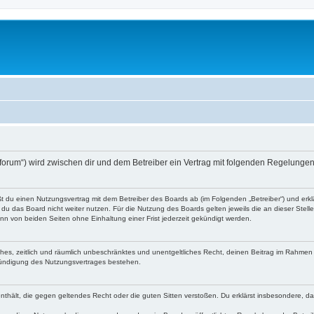
o-forum“) wird zwischen dir und dem Betreiber ein Vertrag mit folgenden Regelunge
eßt du einen Nutzungsvertrag mit dem Betreiber des Boards ab (im Folgenden „Betreiber“) und er
du das Board nicht weiter nutzen. Für die Nutzung des Boards gelten jeweils die an dieser Stell
n von beiden Seiten ohne Einhaltung einer Frist jederzeit gekündigt werden.
faches, zeitlich und räumlich unbeschränktes und unentgeltliches Recht, deinen Beitrag im Rahme
Kündigung des Nutzungsvertrages bestehen.
e enthält, die gegen geltendes Recht oder die guten Sitten verstoßen. Du erklärst insbesondere, 