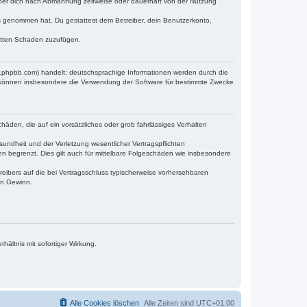
iber dich nach Abmahnung zeitweise oder dauerhaft von der Nutzung
tnis genommen hat. Du gestattest dem Betreiber, dein Benutzerkonto,
ritten Schaden zuzufügen.
w.phpbb.com) handelt; deutschsprachige Informationen werden durch die
e können insbesondere die Verwendung der Software für bestimmte Zwecke
häden, die auf ein vorsätzliches oder grob fahrlässiges Verhalten
undheit und der Verletzung wesentlicher Vertragspflichten
n begrenzt. Dies gilt auch für mittelbare Folgeschäden wie insbesondere
eibers auf die bei Vertragsschluss typischerweise vorhersehbaren
en Gewinn.
ältnis mit sofortiger Wirkung.
Alle Cookies löschen
Alle Zeiten sind
UTC+01:00