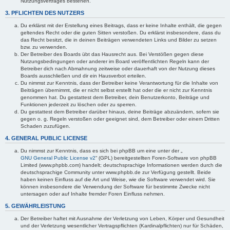
Nutzungsvertrages bestehen.
3. PFLICHTEN DES NUTZERS
Du erklärst mit der Erstellung eines Beitrags, dass er keine Inhalte enthält, die gegen
geltendes Recht oder die guten Sitten verstoßen. Du erklärst insbesondere, dass du
das Recht besitzt, die in deinen Beiträgen verwendeten Links und Bilder zu setzen
bzw. zu verwenden.
Der Betreiber des Boards übt das Hausrecht aus. Bei Verstößen gegen diese
Nutzungsbedingungen oder anderer im Board veröffentlichten Regeln kann der
Betreiber dich nach Abmahnung zeitweise oder dauerhaft von der Nutzung dieses
Boards ausschließen und dir ein Hausverbot erteilen.
Du nimmst zur Kenntnis, dass der Betreiber keine Verantwortung für die Inhalte von
Beiträgen übernimmt, die er nicht selbst erstellt hat oder die er nicht zur Kenntnis
genommen hat. Du gestattest dem Betreiber, dein Benutzerkonto, Beiträge und
Funktionen jederzeit zu löschen oder zu sperren.
Du gestattest dem Betreiber darüber hinaus, deine Beiträge abzuändern, sofern sie
gegen o. g. Regeln verstoßen oder geeignet sind, dem Betreiber oder einem Dritten
Schaden zuzufügen.
4. GENERAL PUBLIC LICENSE
Du nimmst zur Kenntnis, dass es sich bei phpBB um eine unter der „
GNU General Public License v2
“ (GPL) bereitgestellten Foren-Software von phpBB
Limited (www.phpbb.com) handelt; deutschsprachige Informationen werden durch die
deutschsprachige Community unter www.phpbb.de zur Verfügung gestellt. Beide
haben keinen Einfluss auf die Art und Weise, wie die Software verwendet wird. Sie
können insbesondere die Verwendung der Software für bestimmte Zwecke nicht
untersagen oder auf Inhalte fremder Foren Einfluss nehmen.
5. GEWÄHRLEISTUNG
Der Betreiber haftet mit Ausnahme der Verletzung von Leben, Körper und Gesundheit
und der Verletzung wesentlicher Vertragspflichten (Kardinalpflichten) nur für Schäden,