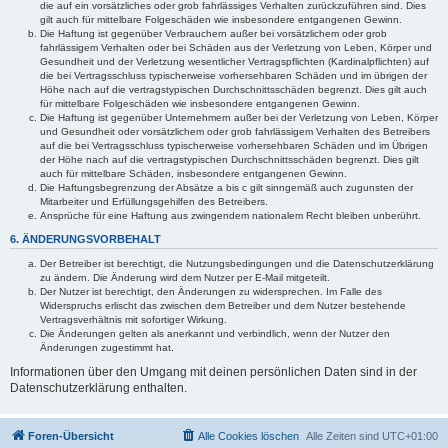
die auf ein vorsätzliches oder grob fahrlässiges Verhalten zurückzuführen sind. Dies
gilt auch für mittelbare Folgeschäden wie insbesondere entgangenen Gewinn.
Die Haftung ist gegenüber Verbrauchern außer bei vorsätzlichem oder grob
fahrlässigem Verhalten oder bei Schäden aus der Verletzung von Leben, Körper und
Gesundheit und der Verletzung wesentlicher Vertragspflichten (Kardinalpflichten) auf
die bei Vertragsschluss typischerweise vorhersehbaren Schäden und im übrigen der
Höhe nach auf die vertragstypischen Durchschnittsschäden begrenzt. Dies gilt auch
für mittelbare Folgeschäden wie insbesondere entgangenen Gewinn.
Die Haftung ist gegenüber Unternehmern außer bei der Verletzung von Leben, Körper
und Gesundheit oder vorsätzlichem oder grob fahrlässigem Verhalten des Betreibers
auf die bei Vertragsschluss typischerweise vorhersehbaren Schäden und im Übrigen
der Höhe nach auf die vertragstypischen Durchschnittsschäden begrenzt. Dies gilt
auch für mittelbare Schäden, insbesondere entgangenen Gewinn.
Die Haftungsbegrenzung der Absätze a bis c gilt sinngemäß auch zugunsten der
Mitarbeiter und Erfüllungsgehilfen des Betreibers.
Ansprüche für eine Haftung aus zwingendem nationalem Recht bleiben unberührt.
6. ÄNDERUNGSVORBEHALT
Der Betreiber ist berechtigt, die Nutzungsbedingungen und die Datenschutzerklärung
zu ändern. Die Änderung wird dem Nutzer per E-Mail mitgeteilt.
Der Nutzer ist berechtigt, den Änderungen zu widersprechen. Im Falle des
Widerspruchs erlischt das zwischen dem Betreiber und dem Nutzer bestehende
Vertragsverhältnis mit sofortiger Wirkung.
Die Änderungen gelten als anerkannt und verbindlich, wenn der Nutzer den
Änderungen zugestimmt hat.
Informationen über den Umgang mit deinen persönlichen Daten sind in der
Datenschutzerklärung enthalten.
Foren-Übersicht
Alle Cookies löschen
Alle Zeiten sind
UTC+01:00