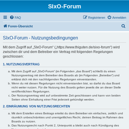
SIxO-Forum
FAQ
Registrieren
Anmelden
S
Foren-Übersicht
u
SIxO-Forum - Nutzungsbedingungen
c
h
Mit dem Zugriff auf „SIxO-Forum“ („https://www.thiguten.de/sixo-forum“) wird
zwischen dir und dem Betreiber ein Vertrag mit folgenden Regelungen
e
geschlossen:
1. NUTZUNGSVERTRAG
Mit dem Zugriff auf „SIxO-Forum“ (im Folgenden „das Board“) schließt du einen
Nutzungsvertrag mit dem Betreiber des Boards ab (im Folgenden „Betreiber“) und
erklärst dich mit den nachfolgenden Regelungen einverstanden.
Wenn du mit diesen Regelungen nicht einverstanden bist, so darfst du das Board
nicht weiter nutzen. Für die Nutzung des Boards gelten jeweils die an dieser Stelle
veröffentlichten Regelungen.
Der Nutzungsvertrag wird auf unbestimmte Zeit geschlossen und kann von beiden
Seiten ohne Einhaltung einer Frist jederzeit gekündigt werden.
2. EINRÄUMUNG VON NUTZUNGSRECHTEN
Mit dem Erstellen eines Beitrags erteilst du dem Betreiber ein einfaches, zeitlich und
räumlich unbeschränktes und unentgeltliches Recht, deinen Beitrag im Rahmen des
Boards zu nutzen.
Das Nutzungsrecht nach Punkt 2, Unterpunkt a bleibt auch nach Kündigung des