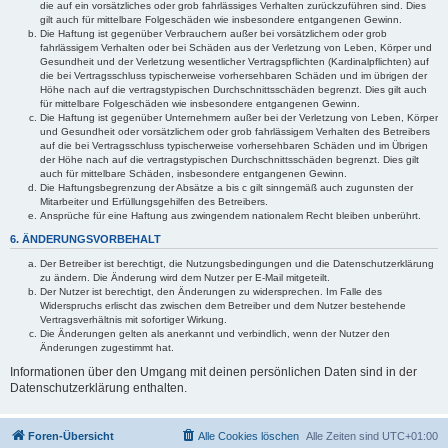
die auf ein vorsätzliches oder grob fahrlässiges Verhalten zurückzuführen sind. Dies
gilt auch für mittelbare Folgeschäden wie insbesondere entgangenen Gewinn.
Die Haftung ist gegenüber Verbrauchern außer bei vorsätzlichem oder grob
fahrlässigem Verhalten oder bei Schäden aus der Verletzung von Leben, Körper und
Gesundheit und der Verletzung wesentlicher Vertragspflichten (Kardinalpflichten) auf
die bei Vertragsschluss typischerweise vorhersehbaren Schäden und im übrigen der
Höhe nach auf die vertragstypischen Durchschnittsschäden begrenzt. Dies gilt auch
für mittelbare Folgeschäden wie insbesondere entgangenen Gewinn.
Die Haftung ist gegenüber Unternehmern außer bei der Verletzung von Leben, Körper
und Gesundheit oder vorsätzlichem oder grob fahrlässigem Verhalten des Betreibers
auf die bei Vertragsschluss typischerweise vorhersehbaren Schäden und im Übrigen
der Höhe nach auf die vertragstypischen Durchschnittsschäden begrenzt. Dies gilt
auch für mittelbare Schäden, insbesondere entgangenen Gewinn.
Die Haftungsbegrenzung der Absätze a bis c gilt sinngemäß auch zugunsten der
Mitarbeiter und Erfüllungsgehilfen des Betreibers.
Ansprüche für eine Haftung aus zwingendem nationalem Recht bleiben unberührt.
6. ÄNDERUNGSVORBEHALT
Der Betreiber ist berechtigt, die Nutzungsbedingungen und die Datenschutzerklärung
zu ändern. Die Änderung wird dem Nutzer per E-Mail mitgeteilt.
Der Nutzer ist berechtigt, den Änderungen zu widersprechen. Im Falle des
Widerspruchs erlischt das zwischen dem Betreiber und dem Nutzer bestehende
Vertragsverhältnis mit sofortiger Wirkung.
Die Änderungen gelten als anerkannt und verbindlich, wenn der Nutzer den
Änderungen zugestimmt hat.
Informationen über den Umgang mit deinen persönlichen Daten sind in der
Datenschutzerklärung enthalten.
Foren-Übersicht
Alle Cookies löschen
Alle Zeiten sind
UTC+01:00