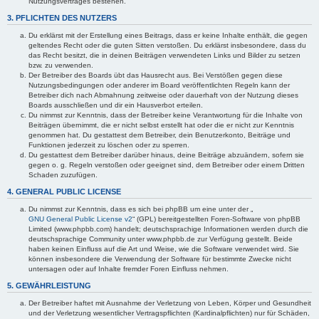
Nutzungsvertrages bestehen.
3. PFLICHTEN DES NUTZERS
Du erklärst mit der Erstellung eines Beitrags, dass er keine Inhalte enthält, die gegen
geltendes Recht oder die guten Sitten verstoßen. Du erklärst insbesondere, dass du
das Recht besitzt, die in deinen Beiträgen verwendeten Links und Bilder zu setzen
bzw. zu verwenden.
Der Betreiber des Boards übt das Hausrecht aus. Bei Verstößen gegen diese
Nutzungsbedingungen oder anderer im Board veröffentlichten Regeln kann der
Betreiber dich nach Abmahnung zeitweise oder dauerhaft von der Nutzung dieses
Boards ausschließen und dir ein Hausverbot erteilen.
Du nimmst zur Kenntnis, dass der Betreiber keine Verantwortung für die Inhalte von
Beiträgen übernimmt, die er nicht selbst erstellt hat oder die er nicht zur Kenntnis
genommen hat. Du gestattest dem Betreiber, dein Benutzerkonto, Beiträge und
Funktionen jederzeit zu löschen oder zu sperren.
Du gestattest dem Betreiber darüber hinaus, deine Beiträge abzuändern, sofern sie
gegen o. g. Regeln verstoßen oder geeignet sind, dem Betreiber oder einem Dritten
Schaden zuzufügen.
4. GENERAL PUBLIC LICENSE
Du nimmst zur Kenntnis, dass es sich bei phpBB um eine unter der „
GNU General Public License v2
“ (GPL) bereitgestellten Foren-Software von phpBB
Limited (www.phpbb.com) handelt; deutschsprachige Informationen werden durch die
deutschsprachige Community unter www.phpbb.de zur Verfügung gestellt. Beide
haben keinen Einfluss auf die Art und Weise, wie die Software verwendet wird. Sie
können insbesondere die Verwendung der Software für bestimmte Zwecke nicht
untersagen oder auf Inhalte fremder Foren Einfluss nehmen.
5. GEWÄHRLEISTUNG
Der Betreiber haftet mit Ausnahme der Verletzung von Leben, Körper und Gesundheit
und der Verletzung wesentlicher Vertragspflichten (Kardinalpflichten) nur für Schäden,