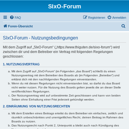
SIxO-Forum
FAQ
Registrieren
Anmelden
S
Foren-Übersicht
u
SIxO-Forum - Nutzungsbedingungen
c
h
Mit dem Zugriff auf „SIxO-Forum“ („https://www.thiguten.de/sixo-forum“) wird
zwischen dir und dem Betreiber ein Vertrag mit folgenden Regelungen
e
geschlossen:
1. NUTZUNGSVERTRAG
Mit dem Zugriff auf „SIxO-Forum“ (im Folgenden „das Board“) schließt du einen
Nutzungsvertrag mit dem Betreiber des Boards ab (im Folgenden „Betreiber“) und
erklärst dich mit den nachfolgenden Regelungen einverstanden.
Wenn du mit diesen Regelungen nicht einverstanden bist, so darfst du das Board
nicht weiter nutzen. Für die Nutzung des Boards gelten jeweils die an dieser Stelle
veröffentlichten Regelungen.
Der Nutzungsvertrag wird auf unbestimmte Zeit geschlossen und kann von beiden
Seiten ohne Einhaltung einer Frist jederzeit gekündigt werden.
2. EINRÄUMUNG VON NUTZUNGSRECHTEN
Mit dem Erstellen eines Beitrags erteilst du dem Betreiber ein einfaches, zeitlich und
räumlich unbeschränktes und unentgeltliches Recht, deinen Beitrag im Rahmen des
Boards zu nutzen.
Das Nutzungsrecht nach Punkt 2, Unterpunkt a bleibt auch nach Kündigung des