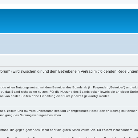
o-forum“) wird zwischen dir und dem Betreiber ein Vertrag mit folgenden Regelunge
eßt du einen Nutzungsvertrag mit dem Betreiber des Boards ab (im Folgenden „Betreiber“) und er
du das Board nicht weiter nutzen. Für die Nutzung des Boards gelten jeweils die an dieser Stell
n von beiden Seiten ohne Einhaltung einer Frist jederzeit gekündigt werden.
faches, zeitlich und räumlich unbeschränktes und unentgeltliches Recht, deinen Beitrag im Rahme
Kündigung des Nutzungsvertrages bestehen.
e enthält, die gegen geltendes Recht oder die guten Sitten verstoßen. Du erklärst insbesondere, 