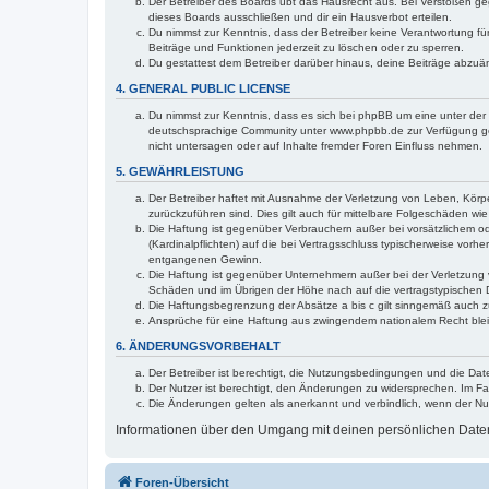
Der Betreiber des Boards übt das Hausrecht aus. Bei Verstößen g
dieses Boards ausschließen und dir ein Hausverbot erteilen.
Du nimmst zur Kenntnis, dass der Betreiber keine Verantwortung für 
Beiträge und Funktionen jederzeit zu löschen oder zu sperren.
Du gestattest dem Betreiber darüber hinaus, deine Beiträge abzuä
4. GENERAL PUBLIC LICENSE
Du nimmst zur Kenntnis, dass es sich bei phpBB um eine unter der 
deutschsprachige Community unter www.phpbb.de zur Verfügung gest
nicht untersagen oder auf Inhalte fremder Foren Einfluss nehmen.
5. GEWÄHRLEISTUNG
Der Betreiber haftet mit Ausnahme der Verletzung von Leben, Körper
zurückzuführen sind. Dies gilt auch für mittelbare Folgeschäden 
Die Haftung ist gegenüber Verbrauchern außer bei vorsätzlichem o
(Kardinalpflichten) auf die bei Vertragsschluss typischerweise vo
entgangenen Gewinn.
Die Haftung ist gegenüber Unternehmern außer bei der Verletzung 
Schäden und im Übrigen der Höhe nach auf die vertragstypischen 
Die Haftungsbegrenzung der Absätze a bis c gilt sinngemäß auch zu
Ansprüche für eine Haftung aus zwingendem nationalem Recht blei
6. ÄNDERUNGSVORBEHALT
Der Betreiber ist berechtigt, die Nutzungsbedingungen und die Dat
Der Nutzer ist berechtigt, den Änderungen zu widersprechen. Im Fa
Die Änderungen gelten als anerkannt und verbindlich, wenn der N
Informationen über den Umgang mit deinen persönlichen Daten 
Foren-Übersicht