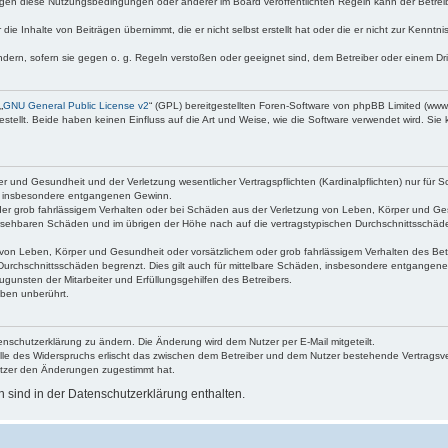
egen diese Nutzungsbedingungen oder anderer im Board veröffentlichten Regeln kann der Betre
die Inhalte von Beiträgen übernimmt, die er nicht selbst erstellt hat oder die er nicht zur Kenn
ndern, sofern sie gegen o. g. Regeln verstoßen oder geeignet sind, dem Betreiber oder einem D
„
GNU General Public License v2
“ (GPL) bereitgestellten Foren-Software von phpBB Limited (ww
ellt. Beide haben keinen Einfluss auf die Art und Weise, wie die Software verwendet wird. Si
 und Gesundheit und der Verletzung wesentlicher Vertragspflichten (Kardinalpflichten) nur für Sc
wie insbesondere entgangenen Gewinn.
der grob fahrlässigem Verhalten oder bei Schäden aus der Verletzung von Leben, Körper und Ges
rhersehbaren Schäden und im übrigen der Höhe nach auf die vertragstypischen Durchschnittsschäde
von Leben, Körper und Gesundheit oder vorsätzlichem oder grob fahrlässigem Verhalten des Betr
Durchschnittsschäden begrenzt. Dies gilt auch für mittelbare Schäden, insbesondere entgangen
gunsten der Mitarbeiter und Erfüllungsgehilfen des Betreibers.
ben unberührt.
enschutzerklärung zu ändern. Die Änderung wird dem Nutzer per E-Mail mitgeteilt.
lle des Widerspruchs erlischt das zwischen dem Betreiber und dem Nutzer bestehende Vertragsverh
utzer den Änderungen zugestimmt hat.
sind in der Datenschutzerklärung enthalten.