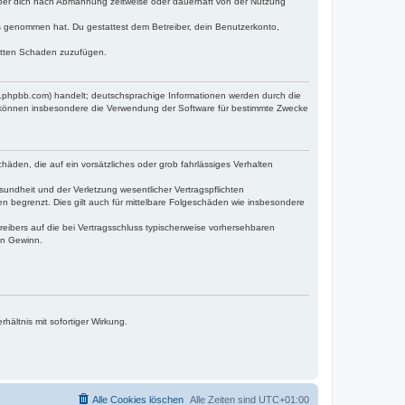
iber dich nach Abmahnung zeitweise oder dauerhaft von der Nutzung
tnis genommen hat. Du gestattest dem Betreiber, dein Benutzerkonto,
ritten Schaden zuzufügen.
w.phpbb.com) handelt; deutschsprachige Informationen werden durch die
e können insbesondere die Verwendung der Software für bestimmte Zwecke
häden, die auf ein vorsätzliches oder grob fahrlässiges Verhalten
undheit und der Verletzung wesentlicher Vertragspflichten
n begrenzt. Dies gilt auch für mittelbare Folgeschäden wie insbesondere
eibers auf die bei Vertragsschluss typischerweise vorhersehbaren
en Gewinn.
ältnis mit sofortiger Wirkung.
Alle Cookies löschen
Alle Zeiten sind
UTC+01:00