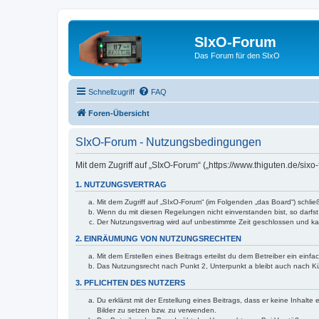
SIxO-Forum
Das Forum für den SIxO
Schnellzugriff
FAQ
Foren-Übersicht
SIxO-Forum - Nutzungsbedingungen
Mit dem Zugriff auf „SIxO-Forum“ („https://www.thiguten.de/six
1. NUTZUNGSVERTRAG
Mit dem Zugriff auf „SIxO-Forum“ (im Folgenden „das Board“) schli
Wenn du mit diesen Regelungen nicht einverstanden bist, so darfst 
Der Nutzungsvertrag wird auf unbestimmte Zeit geschlossen und kan
2. EINRÄUMUNG VON NUTZUNGSRECHTEN
Mit dem Erstellen eines Beitrags erteilst du dem Betreiber ein ein
Das Nutzungsrecht nach Punkt 2, Unterpunkt a bleibt auch nach 
3. PFLICHTEN DES NUTZERS
Du erklärst mit der Erstellung eines Beitrags, dass er keine Inhalt
Bilder zu setzen bzw. zu verwenden.