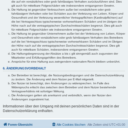
die auf ein vorsätzliches oder grob fahrlässiges Verhalten zurückzuführen sind. Dies
gilt auch für mittelbare Folgeschäden wie insbesondere entgangenen Gewinn.
Die Haftung ist gegenüber Verbrauchern außer bei vorsätzlichem oder grob
fahrlässigem Verhalten oder bei Schäden aus der Verletzung von Leben, Körper und
Gesundheit und der Verletzung wesentlicher Vertragspflichten (Kardinalpflichten) auf
die bei Vertragsschluss typischerweise vorhersehbaren Schäden und im übrigen der
Höhe nach auf die vertragstypischen Durchschnittsschäden begrenzt. Dies gilt auch
für mittelbare Folgeschäden wie insbesondere entgangenen Gewinn.
Die Haftung ist gegenüber Unternehmern außer bei der Verletzung von Leben, Körper
und Gesundheit oder vorsätzlichem oder grob fahrlässigem Verhalten des Betreibers
auf die bei Vertragsschluss typischerweise vorhersehbaren Schäden und im Übrigen
der Höhe nach auf die vertragstypischen Durchschnittsschäden begrenzt. Dies gilt
auch für mittelbare Schäden, insbesondere entgangenen Gewinn.
Die Haftungsbegrenzung der Absätze a bis c gilt sinngemäß auch zugunsten der
Mitarbeiter und Erfüllungsgehilfen des Betreibers.
Ansprüche für eine Haftung aus zwingendem nationalem Recht bleiben unberührt.
6. ÄNDERUNGSVORBEHALT
Der Betreiber ist berechtigt, die Nutzungsbedingungen und die Datenschutzerklärung
zu ändern. Die Änderung wird dem Nutzer per E-Mail mitgeteilt.
Der Nutzer ist berechtigt, den Änderungen zu widersprechen. Im Falle des
Widerspruchs erlischt das zwischen dem Betreiber und dem Nutzer bestehende
Vertragsverhältnis mit sofortiger Wirkung.
Die Änderungen gelten als anerkannt und verbindlich, wenn der Nutzer den
Änderungen zugestimmt hat.
Informationen über den Umgang mit deinen persönlichen Daten sind in der
Datenschutzerklärung enthalten.
Foren-Übersicht
Alle Cookies löschen
Alle Zeiten sind
UTC+01:00