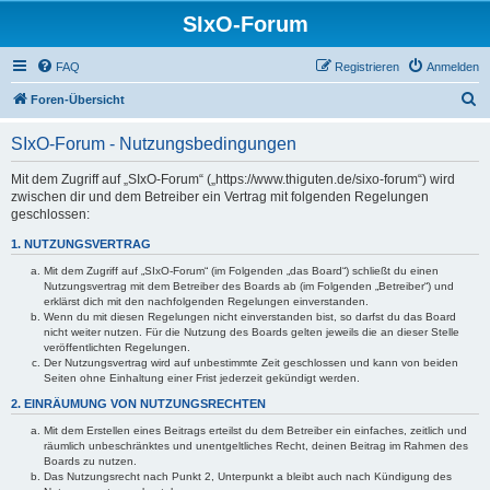
SIxO-Forum
FAQ
Registrieren
Anmelden
S
Foren-Übersicht
u
SIxO-Forum - Nutzungsbedingungen
c
h
Mit dem Zugriff auf „SIxO-Forum“ („https://www.thiguten.de/sixo-forum“) wird
zwischen dir und dem Betreiber ein Vertrag mit folgenden Regelungen
e
geschlossen:
1. NUTZUNGSVERTRAG
Mit dem Zugriff auf „SIxO-Forum“ (im Folgenden „das Board“) schließt du einen
Nutzungsvertrag mit dem Betreiber des Boards ab (im Folgenden „Betreiber“) und
erklärst dich mit den nachfolgenden Regelungen einverstanden.
Wenn du mit diesen Regelungen nicht einverstanden bist, so darfst du das Board
nicht weiter nutzen. Für die Nutzung des Boards gelten jeweils die an dieser Stelle
veröffentlichten Regelungen.
Der Nutzungsvertrag wird auf unbestimmte Zeit geschlossen und kann von beiden
Seiten ohne Einhaltung einer Frist jederzeit gekündigt werden.
2. EINRÄUMUNG VON NUTZUNGSRECHTEN
Mit dem Erstellen eines Beitrags erteilst du dem Betreiber ein einfaches, zeitlich und
räumlich unbeschränktes und unentgeltliches Recht, deinen Beitrag im Rahmen des
Boards zu nutzen.
Das Nutzungsrecht nach Punkt 2, Unterpunkt a bleibt auch nach Kündigung des