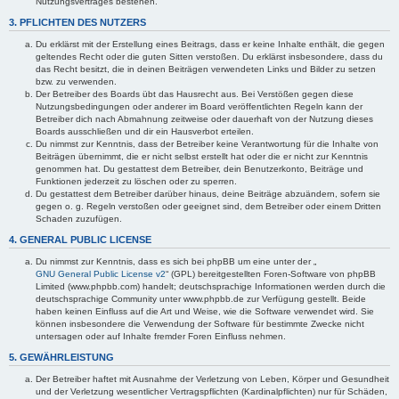
Nutzungsvertrages bestehen.
3. PFLICHTEN DES NUTZERS
Du erklärst mit der Erstellung eines Beitrags, dass er keine Inhalte enthält, die gegen
geltendes Recht oder die guten Sitten verstoßen. Du erklärst insbesondere, dass du
das Recht besitzt, die in deinen Beiträgen verwendeten Links und Bilder zu setzen
bzw. zu verwenden.
Der Betreiber des Boards übt das Hausrecht aus. Bei Verstößen gegen diese
Nutzungsbedingungen oder anderer im Board veröffentlichten Regeln kann der
Betreiber dich nach Abmahnung zeitweise oder dauerhaft von der Nutzung dieses
Boards ausschließen und dir ein Hausverbot erteilen.
Du nimmst zur Kenntnis, dass der Betreiber keine Verantwortung für die Inhalte von
Beiträgen übernimmt, die er nicht selbst erstellt hat oder die er nicht zur Kenntnis
genommen hat. Du gestattest dem Betreiber, dein Benutzerkonto, Beiträge und
Funktionen jederzeit zu löschen oder zu sperren.
Du gestattest dem Betreiber darüber hinaus, deine Beiträge abzuändern, sofern sie
gegen o. g. Regeln verstoßen oder geeignet sind, dem Betreiber oder einem Dritten
Schaden zuzufügen.
4. GENERAL PUBLIC LICENSE
Du nimmst zur Kenntnis, dass es sich bei phpBB um eine unter der „
GNU General Public License v2
“ (GPL) bereitgestellten Foren-Software von phpBB
Limited (www.phpbb.com) handelt; deutschsprachige Informationen werden durch die
deutschsprachige Community unter www.phpbb.de zur Verfügung gestellt. Beide
haben keinen Einfluss auf die Art und Weise, wie die Software verwendet wird. Sie
können insbesondere die Verwendung der Software für bestimmte Zwecke nicht
untersagen oder auf Inhalte fremder Foren Einfluss nehmen.
5. GEWÄHRLEISTUNG
Der Betreiber haftet mit Ausnahme der Verletzung von Leben, Körper und Gesundheit
und der Verletzung wesentlicher Vertragspflichten (Kardinalpflichten) nur für Schäden,