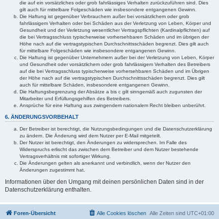
die auf ein vorsätzliches oder grob fahrlässiges Verhalten zurückzuführen sind. Dies
gilt auch für mittelbare Folgeschäden wie insbesondere entgangenen Gewinn.
Die Haftung ist gegenüber Verbrauchern außer bei vorsätzlichem oder grob
fahrlässigem Verhalten oder bei Schäden aus der Verletzung von Leben, Körper und
Gesundheit und der Verletzung wesentlicher Vertragspflichten (Kardinalpflichten) auf
die bei Vertragsschluss typischerweise vorhersehbaren Schäden und im übrigen der
Höhe nach auf die vertragstypischen Durchschnittsschäden begrenzt. Dies gilt auch
für mittelbare Folgeschäden wie insbesondere entgangenen Gewinn.
Die Haftung ist gegenüber Unternehmern außer bei der Verletzung von Leben, Körper
und Gesundheit oder vorsätzlichem oder grob fahrlässigem Verhalten des Betreibers
auf die bei Vertragsschluss typischerweise vorhersehbaren Schäden und im Übrigen
der Höhe nach auf die vertragstypischen Durchschnittsschäden begrenzt. Dies gilt
auch für mittelbare Schäden, insbesondere entgangenen Gewinn.
Die Haftungsbegrenzung der Absätze a bis c gilt sinngemäß auch zugunsten der
Mitarbeiter und Erfüllungsgehilfen des Betreibers.
Ansprüche für eine Haftung aus zwingendem nationalem Recht bleiben unberührt.
6. ÄNDERUNGSVORBEHALT
Der Betreiber ist berechtigt, die Nutzungsbedingungen und die Datenschutzerklärung
zu ändern. Die Änderung wird dem Nutzer per E-Mail mitgeteilt.
Der Nutzer ist berechtigt, den Änderungen zu widersprechen. Im Falle des
Widerspruchs erlischt das zwischen dem Betreiber und dem Nutzer bestehende
Vertragsverhältnis mit sofortiger Wirkung.
Die Änderungen gelten als anerkannt und verbindlich, wenn der Nutzer den
Änderungen zugestimmt hat.
Informationen über den Umgang mit deinen persönlichen Daten sind in der
Datenschutzerklärung enthalten.
Foren-Übersicht
Alle Cookies löschen
Alle Zeiten sind
UTC+01:00