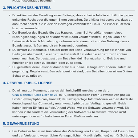
Nutzungsvertrages bestehen.
3. PFLICHTEN DES NUTZERS
Du erklärst mit der Erstellung eines Beitrags, dass er keine Inhalte enthält, die gegen
geltendes Recht oder die guten Sitten verstoßen. Du erklärst insbesondere, dass du
das Recht besitzt, die in deinen Beiträgen verwendeten Links und Bilder zu setzen
bzw. zu verwenden.
Der Betreiber des Boards übt das Hausrecht aus. Bei Verstößen gegen diese
Nutzungsbedingungen oder anderer im Board veröffentlichten Regeln kann der
Betreiber dich nach Abmahnung zeitweise oder dauerhaft von der Nutzung dieses
Boards ausschließen und dir ein Hausverbot erteilen.
Du nimmst zur Kenntnis, dass der Betreiber keine Verantwortung für die Inhalte von
Beiträgen übernimmt, die er nicht selbst erstellt hat oder die er nicht zur Kenntnis
genommen hat. Du gestattest dem Betreiber, dein Benutzerkonto, Beiträge und
Funktionen jederzeit zu löschen oder zu sperren.
Du gestattest dem Betreiber darüber hinaus, deine Beiträge abzuändern, sofern sie
gegen o. g. Regeln verstoßen oder geeignet sind, dem Betreiber oder einem Dritten
Schaden zuzufügen.
4. GENERAL PUBLIC LICENSE
Du nimmst zur Kenntnis, dass es sich bei phpBB um eine unter der „
GNU General Public License v2
“ (GPL) bereitgestellten Foren-Software von phpBB
Limited (www.phpbb.com) handelt; deutschsprachige Informationen werden durch die
deutschsprachige Community unter www.phpbb.de zur Verfügung gestellt. Beide
haben keinen Einfluss auf die Art und Weise, wie die Software verwendet wird. Sie
können insbesondere die Verwendung der Software für bestimmte Zwecke nicht
untersagen oder auf Inhalte fremder Foren Einfluss nehmen.
5. GEWÄHRLEISTUNG
Der Betreiber haftet mit Ausnahme der Verletzung von Leben, Körper und Gesundheit
und der Verletzung wesentlicher Vertragspflichten (Kardinalpflichten) nur für Schäden,