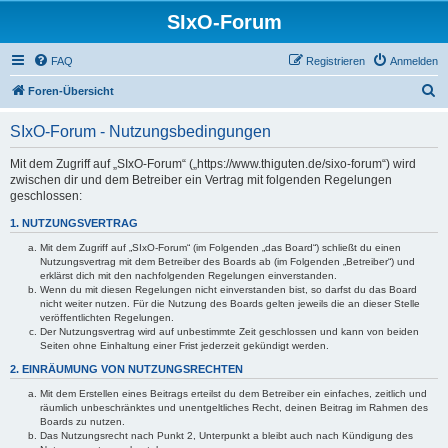
SIxO-Forum
FAQ
Registrieren
Anmelden
S
Foren-Übersicht
u
SIxO-Forum - Nutzungsbedingungen
c
h
Mit dem Zugriff auf „SIxO-Forum“ („https://www.thiguten.de/sixo-forum“) wird
zwischen dir und dem Betreiber ein Vertrag mit folgenden Regelungen
e
geschlossen:
1. NUTZUNGSVERTRAG
Mit dem Zugriff auf „SIxO-Forum“ (im Folgenden „das Board“) schließt du einen
Nutzungsvertrag mit dem Betreiber des Boards ab (im Folgenden „Betreiber“) und
erklärst dich mit den nachfolgenden Regelungen einverstanden.
Wenn du mit diesen Regelungen nicht einverstanden bist, so darfst du das Board
nicht weiter nutzen. Für die Nutzung des Boards gelten jeweils die an dieser Stelle
veröffentlichten Regelungen.
Der Nutzungsvertrag wird auf unbestimmte Zeit geschlossen und kann von beiden
Seiten ohne Einhaltung einer Frist jederzeit gekündigt werden.
2. EINRÄUMUNG VON NUTZUNGSRECHTEN
Mit dem Erstellen eines Beitrags erteilst du dem Betreiber ein einfaches, zeitlich und
räumlich unbeschränktes und unentgeltliches Recht, deinen Beitrag im Rahmen des
Boards zu nutzen.
Das Nutzungsrecht nach Punkt 2, Unterpunkt a bleibt auch nach Kündigung des