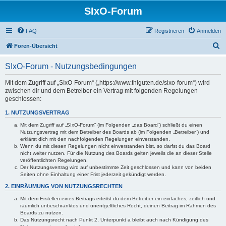
SIxO-Forum
FAQ
Registrieren
Anmelden
S
Foren-Übersicht
u
SIxO-Forum - Nutzungsbedingungen
c
h
Mit dem Zugriff auf „SIxO-Forum“ („https://www.thiguten.de/sixo-forum“) wird
zwischen dir und dem Betreiber ein Vertrag mit folgenden Regelungen
e
geschlossen:
1. NUTZUNGSVERTRAG
Mit dem Zugriff auf „SIxO-Forum“ (im Folgenden „das Board“) schließt du einen
Nutzungsvertrag mit dem Betreiber des Boards ab (im Folgenden „Betreiber“) und
erklärst dich mit den nachfolgenden Regelungen einverstanden.
Wenn du mit diesen Regelungen nicht einverstanden bist, so darfst du das Board
nicht weiter nutzen. Für die Nutzung des Boards gelten jeweils die an dieser Stelle
veröffentlichten Regelungen.
Der Nutzungsvertrag wird auf unbestimmte Zeit geschlossen und kann von beiden
Seiten ohne Einhaltung einer Frist jederzeit gekündigt werden.
2. EINRÄUMUNG VON NUTZUNGSRECHTEN
Mit dem Erstellen eines Beitrags erteilst du dem Betreiber ein einfaches, zeitlich und
räumlich unbeschränktes und unentgeltliches Recht, deinen Beitrag im Rahmen des
Boards zu nutzen.
Das Nutzungsrecht nach Punkt 2, Unterpunkt a bleibt auch nach Kündigung des