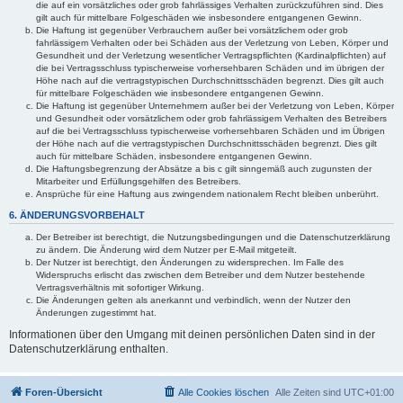
die auf ein vorsätzliches oder grob fahrlässiges Verhalten zurückzuführen sind. Dies
gilt auch für mittelbare Folgeschäden wie insbesondere entgangenen Gewinn.
Die Haftung ist gegenüber Verbrauchern außer bei vorsätzlichem oder grob
fahrlässigem Verhalten oder bei Schäden aus der Verletzung von Leben, Körper und
Gesundheit und der Verletzung wesentlicher Vertragspflichten (Kardinalpflichten) auf
die bei Vertragsschluss typischerweise vorhersehbaren Schäden und im übrigen der
Höhe nach auf die vertragstypischen Durchschnittsschäden begrenzt. Dies gilt auch
für mittelbare Folgeschäden wie insbesondere entgangenen Gewinn.
Die Haftung ist gegenüber Unternehmern außer bei der Verletzung von Leben, Körper
und Gesundheit oder vorsätzlichem oder grob fahrlässigem Verhalten des Betreibers
auf die bei Vertragsschluss typischerweise vorhersehbaren Schäden und im Übrigen
der Höhe nach auf die vertragstypischen Durchschnittsschäden begrenzt. Dies gilt
auch für mittelbare Schäden, insbesondere entgangenen Gewinn.
Die Haftungsbegrenzung der Absätze a bis c gilt sinngemäß auch zugunsten der
Mitarbeiter und Erfüllungsgehilfen des Betreibers.
Ansprüche für eine Haftung aus zwingendem nationalem Recht bleiben unberührt.
6. ÄNDERUNGSVORBEHALT
Der Betreiber ist berechtigt, die Nutzungsbedingungen und die Datenschutzerklärung
zu ändern. Die Änderung wird dem Nutzer per E-Mail mitgeteilt.
Der Nutzer ist berechtigt, den Änderungen zu widersprechen. Im Falle des
Widerspruchs erlischt das zwischen dem Betreiber und dem Nutzer bestehende
Vertragsverhältnis mit sofortiger Wirkung.
Die Änderungen gelten als anerkannt und verbindlich, wenn der Nutzer den
Änderungen zugestimmt hat.
Informationen über den Umgang mit deinen persönlichen Daten sind in der
Datenschutzerklärung enthalten.
Foren-Übersicht
Alle Cookies löschen
Alle Zeiten sind
UTC+01:00