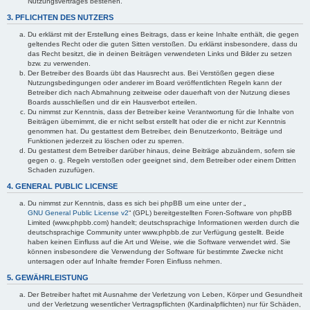
Nutzungsvertrages bestehen.
3. PFLICHTEN DES NUTZERS
Du erklärst mit der Erstellung eines Beitrags, dass er keine Inhalte enthält, die gegen
geltendes Recht oder die guten Sitten verstoßen. Du erklärst insbesondere, dass du
das Recht besitzt, die in deinen Beiträgen verwendeten Links und Bilder zu setzen
bzw. zu verwenden.
Der Betreiber des Boards übt das Hausrecht aus. Bei Verstößen gegen diese
Nutzungsbedingungen oder anderer im Board veröffentlichten Regeln kann der
Betreiber dich nach Abmahnung zeitweise oder dauerhaft von der Nutzung dieses
Boards ausschließen und dir ein Hausverbot erteilen.
Du nimmst zur Kenntnis, dass der Betreiber keine Verantwortung für die Inhalte von
Beiträgen übernimmt, die er nicht selbst erstellt hat oder die er nicht zur Kenntnis
genommen hat. Du gestattest dem Betreiber, dein Benutzerkonto, Beiträge und
Funktionen jederzeit zu löschen oder zu sperren.
Du gestattest dem Betreiber darüber hinaus, deine Beiträge abzuändern, sofern sie
gegen o. g. Regeln verstoßen oder geeignet sind, dem Betreiber oder einem Dritten
Schaden zuzufügen.
4. GENERAL PUBLIC LICENSE
Du nimmst zur Kenntnis, dass es sich bei phpBB um eine unter der „
GNU General Public License v2
“ (GPL) bereitgestellten Foren-Software von phpBB
Limited (www.phpbb.com) handelt; deutschsprachige Informationen werden durch die
deutschsprachige Community unter www.phpbb.de zur Verfügung gestellt. Beide
haben keinen Einfluss auf die Art und Weise, wie die Software verwendet wird. Sie
können insbesondere die Verwendung der Software für bestimmte Zwecke nicht
untersagen oder auf Inhalte fremder Foren Einfluss nehmen.
5. GEWÄHRLEISTUNG
Der Betreiber haftet mit Ausnahme der Verletzung von Leben, Körper und Gesundheit
und der Verletzung wesentlicher Vertragspflichten (Kardinalpflichten) nur für Schäden,