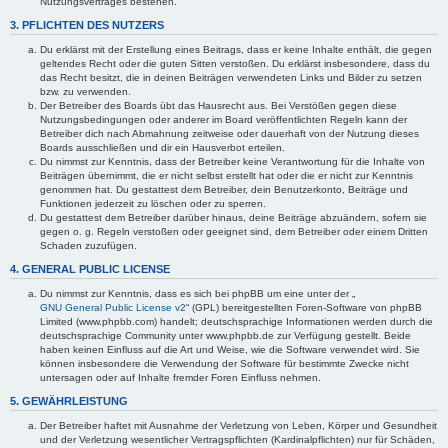
Nutzungsvertrages bestehen.
3. PFLICHTEN DES NUTZERS
Du erklärst mit der Erstellung eines Beitrags, dass er keine Inhalte enthält, die gegen
geltendes Recht oder die guten Sitten verstoßen. Du erklärst insbesondere, dass du
das Recht besitzt, die in deinen Beiträgen verwendeten Links und Bilder zu setzen
bzw. zu verwenden.
Der Betreiber des Boards übt das Hausrecht aus. Bei Verstößen gegen diese
Nutzungsbedingungen oder anderer im Board veröffentlichten Regeln kann der
Betreiber dich nach Abmahnung zeitweise oder dauerhaft von der Nutzung dieses
Boards ausschließen und dir ein Hausverbot erteilen.
Du nimmst zur Kenntnis, dass der Betreiber keine Verantwortung für die Inhalte von
Beiträgen übernimmt, die er nicht selbst erstellt hat oder die er nicht zur Kenntnis
genommen hat. Du gestattest dem Betreiber, dein Benutzerkonto, Beiträge und
Funktionen jederzeit zu löschen oder zu sperren.
Du gestattest dem Betreiber darüber hinaus, deine Beiträge abzuändern, sofern sie
gegen o. g. Regeln verstoßen oder geeignet sind, dem Betreiber oder einem Dritten
Schaden zuzufügen.
4. GENERAL PUBLIC LICENSE
Du nimmst zur Kenntnis, dass es sich bei phpBB um eine unter der „
GNU General Public License v2
“ (GPL) bereitgestellten Foren-Software von phpBB
Limited (www.phpbb.com) handelt; deutschsprachige Informationen werden durch die
deutschsprachige Community unter www.phpbb.de zur Verfügung gestellt. Beide
haben keinen Einfluss auf die Art und Weise, wie die Software verwendet wird. Sie
können insbesondere die Verwendung der Software für bestimmte Zwecke nicht
untersagen oder auf Inhalte fremder Foren Einfluss nehmen.
5. GEWÄHRLEISTUNG
Der Betreiber haftet mit Ausnahme der Verletzung von Leben, Körper und Gesundheit
und der Verletzung wesentlicher Vertragspflichten (Kardinalpflichten) nur für Schäden,