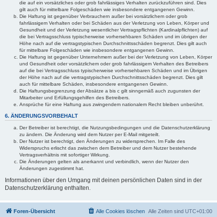
die auf ein vorsätzliches oder grob fahrlässiges Verhalten zurückzuführen sind. Dies
gilt auch für mittelbare Folgeschäden wie insbesondere entgangenen Gewinn.
Die Haftung ist gegenüber Verbrauchern außer bei vorsätzlichem oder grob
fahrlässigem Verhalten oder bei Schäden aus der Verletzung von Leben, Körper und
Gesundheit und der Verletzung wesentlicher Vertragspflichten (Kardinalpflichten) auf
die bei Vertragsschluss typischerweise vorhersehbaren Schäden und im übrigen der
Höhe nach auf die vertragstypischen Durchschnittsschäden begrenzt. Dies gilt auch
für mittelbare Folgeschäden wie insbesondere entgangenen Gewinn.
Die Haftung ist gegenüber Unternehmern außer bei der Verletzung von Leben, Körper
und Gesundheit oder vorsätzlichem oder grob fahrlässigem Verhalten des Betreibers
auf die bei Vertragsschluss typischerweise vorhersehbaren Schäden und im Übrigen
der Höhe nach auf die vertragstypischen Durchschnittsschäden begrenzt. Dies gilt
auch für mittelbare Schäden, insbesondere entgangenen Gewinn.
Die Haftungsbegrenzung der Absätze a bis c gilt sinngemäß auch zugunsten der
Mitarbeiter und Erfüllungsgehilfen des Betreibers.
Ansprüche für eine Haftung aus zwingendem nationalem Recht bleiben unberührt.
6. ÄNDERUNGSVORBEHALT
Der Betreiber ist berechtigt, die Nutzungsbedingungen und die Datenschutzerklärung
zu ändern. Die Änderung wird dem Nutzer per E-Mail mitgeteilt.
Der Nutzer ist berechtigt, den Änderungen zu widersprechen. Im Falle des
Widerspruchs erlischt das zwischen dem Betreiber und dem Nutzer bestehende
Vertragsverhältnis mit sofortiger Wirkung.
Die Änderungen gelten als anerkannt und verbindlich, wenn der Nutzer den
Änderungen zugestimmt hat.
Informationen über den Umgang mit deinen persönlichen Daten sind in der
Datenschutzerklärung enthalten.
Foren-Übersicht
Alle Cookies löschen
Alle Zeiten sind
UTC+01:00