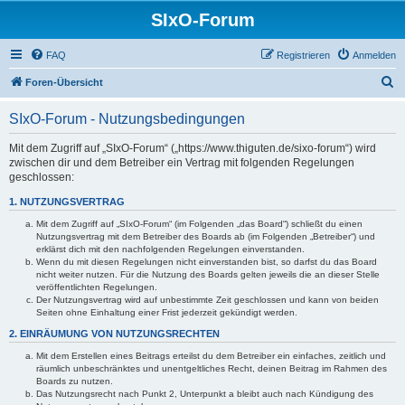
SIxO-Forum
FAQ
Registrieren
Anmelden
S
Foren-Übersicht
u
SIxO-Forum - Nutzungsbedingungen
c
h
Mit dem Zugriff auf „SIxO-Forum“ („https://www.thiguten.de/sixo-forum“) wird
zwischen dir und dem Betreiber ein Vertrag mit folgenden Regelungen
e
geschlossen:
1. NUTZUNGSVERTRAG
Mit dem Zugriff auf „SIxO-Forum“ (im Folgenden „das Board“) schließt du einen
Nutzungsvertrag mit dem Betreiber des Boards ab (im Folgenden „Betreiber“) und
erklärst dich mit den nachfolgenden Regelungen einverstanden.
Wenn du mit diesen Regelungen nicht einverstanden bist, so darfst du das Board
nicht weiter nutzen. Für die Nutzung des Boards gelten jeweils die an dieser Stelle
veröffentlichten Regelungen.
Der Nutzungsvertrag wird auf unbestimmte Zeit geschlossen und kann von beiden
Seiten ohne Einhaltung einer Frist jederzeit gekündigt werden.
2. EINRÄUMUNG VON NUTZUNGSRECHTEN
Mit dem Erstellen eines Beitrags erteilst du dem Betreiber ein einfaches, zeitlich und
räumlich unbeschränktes und unentgeltliches Recht, deinen Beitrag im Rahmen des
Boards zu nutzen.
Das Nutzungsrecht nach Punkt 2, Unterpunkt a bleibt auch nach Kündigung des