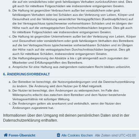
die auf ein vorsätzliches oder grob fahrlässiges Verhalten zurückzuführen sind. Dies
gilt auch für mittelbare Folgeschäden wie insbesondere entgangenen Gewinn.
Die Haftung ist gegenüber Verbrauchern außer bei vorsätzlichem oder grob
fahrlässigem Verhalten oder bei Schäden aus der Verletzung von Leben, Körper und
Gesundheit und der Verletzung wesentlicher Vertragspflichten (Kardinalpflichten) auf
die bei Vertragsschluss typischerweise vorhersehbaren Schäden und im übrigen der
Höhe nach auf die vertragstypischen Durchschnittsschäden begrenzt. Dies gilt auch
für mittelbare Folgeschäden wie insbesondere entgangenen Gewinn.
Die Haftung ist gegenüber Unternehmern außer bei der Verletzung von Leben, Körper
und Gesundheit oder vorsätzlichem oder grob fahrlässigem Verhalten des Betreibers
auf die bei Vertragsschluss typischerweise vorhersehbaren Schäden und im Übrigen
der Höhe nach auf die vertragstypischen Durchschnittsschäden begrenzt. Dies gilt
auch für mittelbare Schäden, insbesondere entgangenen Gewinn.
Die Haftungsbegrenzung der Absätze a bis c gilt sinngemäß auch zugunsten der
Mitarbeiter und Erfüllungsgehilfen des Betreibers.
Ansprüche für eine Haftung aus zwingendem nationalem Recht bleiben unberührt.
6. ÄNDERUNGSVORBEHALT
Der Betreiber ist berechtigt, die Nutzungsbedingungen und die Datenschutzerklärung
zu ändern. Die Änderung wird dem Nutzer per E-Mail mitgeteilt.
Der Nutzer ist berechtigt, den Änderungen zu widersprechen. Im Falle des
Widerspruchs erlischt das zwischen dem Betreiber und dem Nutzer bestehende
Vertragsverhältnis mit sofortiger Wirkung.
Die Änderungen gelten als anerkannt und verbindlich, wenn der Nutzer den
Änderungen zugestimmt hat.
Informationen über den Umgang mit deinen persönlichen Daten sind in der
Datenschutzerklärung enthalten.
Foren-Übersicht
Alle Cookies löschen
Alle Zeiten sind
UTC+01:00