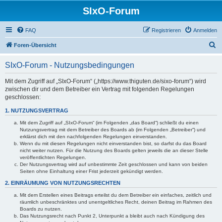
SIxO-Forum
FAQ
Registrieren
Anmelden
S
Foren-Übersicht
u
SIxO-Forum - Nutzungsbedingungen
c
h
Mit dem Zugriff auf „SIxO-Forum“ („https://www.thiguten.de/sixo-forum“) wird
zwischen dir und dem Betreiber ein Vertrag mit folgenden Regelungen
e
geschlossen:
1. NUTZUNGSVERTRAG
Mit dem Zugriff auf „SIxO-Forum“ (im Folgenden „das Board“) schließt du einen
Nutzungsvertrag mit dem Betreiber des Boards ab (im Folgenden „Betreiber“) und
erklärst dich mit den nachfolgenden Regelungen einverstanden.
Wenn du mit diesen Regelungen nicht einverstanden bist, so darfst du das Board
nicht weiter nutzen. Für die Nutzung des Boards gelten jeweils die an dieser Stelle
veröffentlichten Regelungen.
Der Nutzungsvertrag wird auf unbestimmte Zeit geschlossen und kann von beiden
Seiten ohne Einhaltung einer Frist jederzeit gekündigt werden.
2. EINRÄUMUNG VON NUTZUNGSRECHTEN
Mit dem Erstellen eines Beitrags erteilst du dem Betreiber ein einfaches, zeitlich und
räumlich unbeschränktes und unentgeltliches Recht, deinen Beitrag im Rahmen des
Boards zu nutzen.
Das Nutzungsrecht nach Punkt 2, Unterpunkt a bleibt auch nach Kündigung des