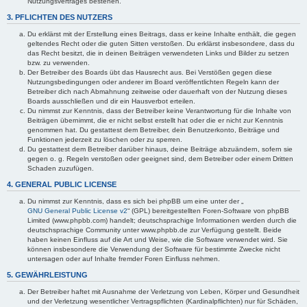
Nutzungsvertrages bestehen.
3. PFLICHTEN DES NUTZERS
Du erklärst mit der Erstellung eines Beitrags, dass er keine Inhalte enthält, die gegen
geltendes Recht oder die guten Sitten verstoßen. Du erklärst insbesondere, dass du
das Recht besitzt, die in deinen Beiträgen verwendeten Links und Bilder zu setzen
bzw. zu verwenden.
Der Betreiber des Boards übt das Hausrecht aus. Bei Verstößen gegen diese
Nutzungsbedingungen oder anderer im Board veröffentlichten Regeln kann der
Betreiber dich nach Abmahnung zeitweise oder dauerhaft von der Nutzung dieses
Boards ausschließen und dir ein Hausverbot erteilen.
Du nimmst zur Kenntnis, dass der Betreiber keine Verantwortung für die Inhalte von
Beiträgen übernimmt, die er nicht selbst erstellt hat oder die er nicht zur Kenntnis
genommen hat. Du gestattest dem Betreiber, dein Benutzerkonto, Beiträge und
Funktionen jederzeit zu löschen oder zu sperren.
Du gestattest dem Betreiber darüber hinaus, deine Beiträge abzuändern, sofern sie
gegen o. g. Regeln verstoßen oder geeignet sind, dem Betreiber oder einem Dritten
Schaden zuzufügen.
4. GENERAL PUBLIC LICENSE
Du nimmst zur Kenntnis, dass es sich bei phpBB um eine unter der „
GNU General Public License v2
“ (GPL) bereitgestellten Foren-Software von phpBB
Limited (www.phpbb.com) handelt; deutschsprachige Informationen werden durch die
deutschsprachige Community unter www.phpbb.de zur Verfügung gestellt. Beide
haben keinen Einfluss auf die Art und Weise, wie die Software verwendet wird. Sie
können insbesondere die Verwendung der Software für bestimmte Zwecke nicht
untersagen oder auf Inhalte fremder Foren Einfluss nehmen.
5. GEWÄHRLEISTUNG
Der Betreiber haftet mit Ausnahme der Verletzung von Leben, Körper und Gesundheit
und der Verletzung wesentlicher Vertragspflichten (Kardinalpflichten) nur für Schäden,