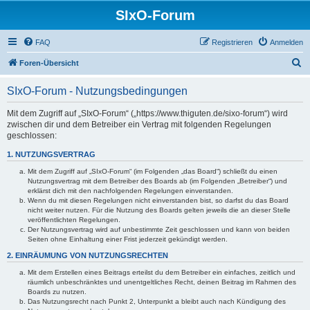
SIxO-Forum
FAQ
Registrieren
Anmelden
S
Foren-Übersicht
u
SIxO-Forum - Nutzungsbedingungen
c
h
Mit dem Zugriff auf „SIxO-Forum“ („https://www.thiguten.de/sixo-forum“) wird
zwischen dir und dem Betreiber ein Vertrag mit folgenden Regelungen
e
geschlossen:
1. NUTZUNGSVERTRAG
Mit dem Zugriff auf „SIxO-Forum“ (im Folgenden „das Board“) schließt du einen
Nutzungsvertrag mit dem Betreiber des Boards ab (im Folgenden „Betreiber“) und
erklärst dich mit den nachfolgenden Regelungen einverstanden.
Wenn du mit diesen Regelungen nicht einverstanden bist, so darfst du das Board
nicht weiter nutzen. Für die Nutzung des Boards gelten jeweils die an dieser Stelle
veröffentlichten Regelungen.
Der Nutzungsvertrag wird auf unbestimmte Zeit geschlossen und kann von beiden
Seiten ohne Einhaltung einer Frist jederzeit gekündigt werden.
2. EINRÄUMUNG VON NUTZUNGSRECHTEN
Mit dem Erstellen eines Beitrags erteilst du dem Betreiber ein einfaches, zeitlich und
räumlich unbeschränktes und unentgeltliches Recht, deinen Beitrag im Rahmen des
Boards zu nutzen.
Das Nutzungsrecht nach Punkt 2, Unterpunkt a bleibt auch nach Kündigung des