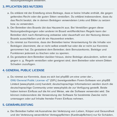
Nutzungsvertrages bestehen.
3. PFLICHTEN DES NUTZERS
Du erklärst mit der Erstellung eines Beitrags, dass er keine Inhalte enthält, die gegen
geltendes Recht oder die guten Sitten verstoßen. Du erklärst insbesondere, dass du
das Recht besitzt, die in deinen Beiträgen verwendeten Links und Bilder zu setzen
bzw. zu verwenden.
Der Betreiber des Boards übt das Hausrecht aus. Bei Verstößen gegen diese
Nutzungsbedingungen oder anderer im Board veröffentlichten Regeln kann der
Betreiber dich nach Abmahnung zeitweise oder dauerhaft von der Nutzung dieses
Boards ausschließen und dir ein Hausverbot erteilen.
Du nimmst zur Kenntnis, dass der Betreiber keine Verantwortung für die Inhalte von
Beiträgen übernimmt, die er nicht selbst erstellt hat oder die er nicht zur Kenntnis
genommen hat. Du gestattest dem Betreiber, dein Benutzerkonto, Beiträge und
Funktionen jederzeit zu löschen oder zu sperren.
Du gestattest dem Betreiber darüber hinaus, deine Beiträge abzuändern, sofern sie
gegen o. g. Regeln verstoßen oder geeignet sind, dem Betreiber oder einem Dritten
Schaden zuzufügen.
4. GENERAL PUBLIC LICENSE
Du nimmst zur Kenntnis, dass es sich bei phpBB um eine unter der „
GNU General Public License v2
“ (GPL) bereitgestellten Foren-Software von phpBB
Limited (www.phpbb.com) handelt; deutschsprachige Informationen werden durch die
deutschsprachige Community unter www.phpbb.de zur Verfügung gestellt. Beide
haben keinen Einfluss auf die Art und Weise, wie die Software verwendet wird. Sie
können insbesondere die Verwendung der Software für bestimmte Zwecke nicht
untersagen oder auf Inhalte fremder Foren Einfluss nehmen.
5. GEWÄHRLEISTUNG
Der Betreiber haftet mit Ausnahme der Verletzung von Leben, Körper und Gesundheit
und der Verletzung wesentlicher Vertragspflichten (Kardinalpflichten) nur für Schäden,