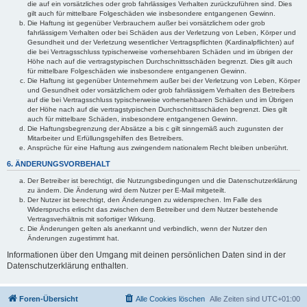
die auf ein vorsätzliches oder grob fahrlässiges Verhalten zurückzuführen sind. Dies
gilt auch für mittelbare Folgeschäden wie insbesondere entgangenen Gewinn.
Die Haftung ist gegenüber Verbrauchern außer bei vorsätzlichem oder grob
fahrlässigem Verhalten oder bei Schäden aus der Verletzung von Leben, Körper und
Gesundheit und der Verletzung wesentlicher Vertragspflichten (Kardinalpflichten) auf
die bei Vertragsschluss typischerweise vorhersehbaren Schäden und im übrigen der
Höhe nach auf die vertragstypischen Durchschnittsschäden begrenzt. Dies gilt auch
für mittelbare Folgeschäden wie insbesondere entgangenen Gewinn.
Die Haftung ist gegenüber Unternehmern außer bei der Verletzung von Leben, Körper
und Gesundheit oder vorsätzlichem oder grob fahrlässigem Verhalten des Betreibers
auf die bei Vertragsschluss typischerweise vorhersehbaren Schäden und im Übrigen
der Höhe nach auf die vertragstypischen Durchschnittsschäden begrenzt. Dies gilt
auch für mittelbare Schäden, insbesondere entgangenen Gewinn.
Die Haftungsbegrenzung der Absätze a bis c gilt sinngemäß auch zugunsten der
Mitarbeiter und Erfüllungsgehilfen des Betreibers.
Ansprüche für eine Haftung aus zwingendem nationalem Recht bleiben unberührt.
6. ÄNDERUNGSVORBEHALT
Der Betreiber ist berechtigt, die Nutzungsbedingungen und die Datenschutzerklärung
zu ändern. Die Änderung wird dem Nutzer per E-Mail mitgeteilt.
Der Nutzer ist berechtigt, den Änderungen zu widersprechen. Im Falle des
Widerspruchs erlischt das zwischen dem Betreiber und dem Nutzer bestehende
Vertragsverhältnis mit sofortiger Wirkung.
Die Änderungen gelten als anerkannt und verbindlich, wenn der Nutzer den
Änderungen zugestimmt hat.
Informationen über den Umgang mit deinen persönlichen Daten sind in der
Datenschutzerklärung enthalten.
Foren-Übersicht
Alle Cookies löschen
Alle Zeiten sind
UTC+01:00