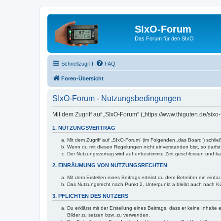
SIxO-Forum
Das Forum für den SIxO
Schnellzugriff
FAQ
Foren-Übersicht
SIxO-Forum - Nutzungsbedingungen
Mit dem Zugriff auf „SIxO-Forum“ („https://www.thiguten.de/six
1. NUTZUNGSVERTRAG
Mit dem Zugriff auf „SIxO-Forum“ (im Folgenden „das Board“) schli
Wenn du mit diesen Regelungen nicht einverstanden bist, so darfst 
Der Nutzungsvertrag wird auf unbestimmte Zeit geschlossen und kan
2. EINRÄUMUNG VON NUTZUNGSRECHTEN
Mit dem Erstellen eines Beitrags erteilst du dem Betreiber ein ein
Das Nutzungsrecht nach Punkt 2, Unterpunkt a bleibt auch nach 
3. PFLICHTEN DES NUTZERS
Du erklärst mit der Erstellung eines Beitrags, dass er keine Inhalt
Bilder zu setzen bzw. zu verwenden.