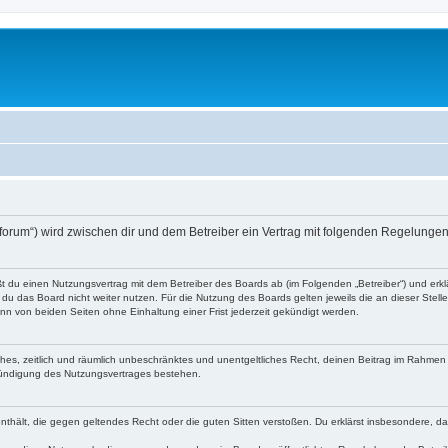
o-forum“) wird zwischen dir und dem Betreiber ein Vertrag mit folgenden Regelunge
eßt du einen Nutzungsvertrag mit dem Betreiber des Boards ab (im Folgenden „Betreiber“) und er
du das Board nicht weiter nutzen. Für die Nutzung des Boards gelten jeweils die an dieser Stell
n von beiden Seiten ohne Einhaltung einer Frist jederzeit gekündigt werden.
faches, zeitlich und räumlich unbeschränktes und unentgeltliches Recht, deinen Beitrag im Rahme
Kündigung des Nutzungsvertrages bestehen.
e enthält, die gegen geltendes Recht oder die guten Sitten verstoßen. Du erklärst insbesondere, 