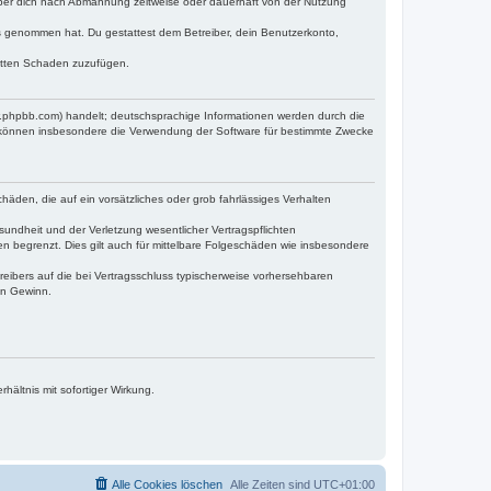
iber dich nach Abmahnung zeitweise oder dauerhaft von der Nutzung
tnis genommen hat. Du gestattest dem Betreiber, dein Benutzerkonto,
ritten Schaden zuzufügen.
w.phpbb.com) handelt; deutschsprachige Informationen werden durch die
e können insbesondere die Verwendung der Software für bestimmte Zwecke
häden, die auf ein vorsätzliches oder grob fahrlässiges Verhalten
undheit und der Verletzung wesentlicher Vertragspflichten
n begrenzt. Dies gilt auch für mittelbare Folgeschäden wie insbesondere
eibers auf die bei Vertragsschluss typischerweise vorhersehbaren
en Gewinn.
ältnis mit sofortiger Wirkung.
Alle Cookies löschen
Alle Zeiten sind
UTC+01:00