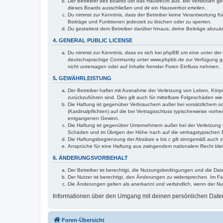
Der Betreiber des Boards übt das Hausrecht aus. Bei Verstößen g
dieses Boards ausschließen und dir ein Hausverbot erteilen.
Du nimmst zur Kenntnis, dass der Betreiber keine Verantwortung für 
Beiträge und Funktionen jederzeit zu löschen oder zu sperren.
Du gestattest dem Betreiber darüber hinaus, deine Beiträge abzuä
4. GENERAL PUBLIC LICENSE
Du nimmst zur Kenntnis, dass es sich bei phpBB um eine unter der 
deutschsprachige Community unter www.phpbb.de zur Verfügung gest
nicht untersagen oder auf Inhalte fremder Foren Einfluss nehmen.
5. GEWÄHRLEISTUNG
Der Betreiber haftet mit Ausnahme der Verletzung von Leben, Körper
zurückzuführen sind. Dies gilt auch für mittelbare Folgeschäden 
Die Haftung ist gegenüber Verbrauchern außer bei vorsätzlichem o
(Kardinalpflichten) auf die bei Vertragsschluss typischerweise vo
entgangenen Gewinn.
Die Haftung ist gegenüber Unternehmern außer bei der Verletzung 
Schäden und im Übrigen der Höhe nach auf die vertragstypischen 
Die Haftungsbegrenzung der Absätze a bis c gilt sinngemäß auch zu
Ansprüche für eine Haftung aus zwingendem nationalem Recht blei
6. ÄNDERUNGSVORBEHALT
Der Betreiber ist berechtigt, die Nutzungsbedingungen und die Dat
Der Nutzer ist berechtigt, den Änderungen zu widersprechen. Im Fa
Die Änderungen gelten als anerkannt und verbindlich, wenn der N
Informationen über den Umgang mit deinen persönlichen Daten 
Foren-Übersicht