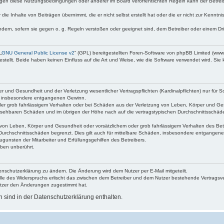
egen diese Nutzungsbedingungen oder anderer im Board veröffentlichten Regeln kann der Betre
die Inhalte von Beiträgen übernimmt, die er nicht selbst erstellt hat oder die er nicht zur Kenn
ndern, sofern sie gegen o. g. Regeln verstoßen oder geeignet sind, dem Betreiber oder einem D
„
GNU General Public License v2
“ (GPL) bereitgestellten Foren-Software von phpBB Limited (ww
ellt. Beide haben keinen Einfluss auf die Art und Weise, wie die Software verwendet wird. Si
 und Gesundheit und der Verletzung wesentlicher Vertragspflichten (Kardinalpflichten) nur für Sc
wie insbesondere entgangenen Gewinn.
der grob fahrlässigem Verhalten oder bei Schäden aus der Verletzung von Leben, Körper und Ges
rhersehbaren Schäden und im übrigen der Höhe nach auf die vertragstypischen Durchschnittsschäde
von Leben, Körper und Gesundheit oder vorsätzlichem oder grob fahrlässigem Verhalten des Betr
Durchschnittsschäden begrenzt. Dies gilt auch für mittelbare Schäden, insbesondere entgangen
gunsten der Mitarbeiter und Erfüllungsgehilfen des Betreibers.
ben unberührt.
enschutzerklärung zu ändern. Die Änderung wird dem Nutzer per E-Mail mitgeteilt.
lle des Widerspruchs erlischt das zwischen dem Betreiber und dem Nutzer bestehende Vertragsverh
utzer den Änderungen zugestimmt hat.
sind in der Datenschutzerklärung enthalten.