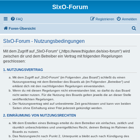
SIxO-Forum
FAQ
Registrieren
Anmelden
S
Foren-Übersicht
u
SIxO-Forum - Nutzungsbedingungen
c
h
Mit dem Zugriff auf „SIxO-Forum“ („https://www.thiguten.de/sixo-forum“) wird
zwischen dir und dem Betreiber ein Vertrag mit folgenden Regelungen
e
geschlossen:
1. NUTZUNGSVERTRAG
Mit dem Zugriff auf „SIxO-Forum“ (im Folgenden „das Board“) schließt du einen
Nutzungsvertrag mit dem Betreiber des Boards ab (im Folgenden „Betreiber“) und
erklärst dich mit den nachfolgenden Regelungen einverstanden.
Wenn du mit diesen Regelungen nicht einverstanden bist, so darfst du das Board
nicht weiter nutzen. Für die Nutzung des Boards gelten jeweils die an dieser Stelle
veröffentlichten Regelungen.
Der Nutzungsvertrag wird auf unbestimmte Zeit geschlossen und kann von beiden
Seiten ohne Einhaltung einer Frist jederzeit gekündigt werden.
2. EINRÄUMUNG VON NUTZUNGSRECHTEN
Mit dem Erstellen eines Beitrags erteilst du dem Betreiber ein einfaches, zeitlich und
räumlich unbeschränktes und unentgeltliches Recht, deinen Beitrag im Rahmen des
Boards zu nutzen.
Das Nutzungsrecht nach Punkt 2, Unterpunkt a bleibt auch nach Kündigung des