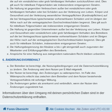
die auf ein vorsätzliches oder grob fahrlässiges Verhalten zurückzuführen sind. Dies
gilt auch für mittelbare Folgeschäden wie insbesondere entgangenen Gewinn.
Die Haftung ist gegenüber Verbrauchern außer bei vorsätzlichem oder grob
fahrlässigem Verhalten oder bei Schäden aus der Verletzung von Leben, Körper und
Gesundheit und der Verletzung wesentlicher Vertragspflichten (Kardinalpflichten) auf
die bei Vertragsschluss typischerweise vorhersehbaren Schäden und im übrigen der
Höhe nach auf die vertragstypischen Durchschnittsschäden begrenzt. Dies gilt auch
für mittelbare Folgeschäden wie insbesondere entgangenen Gewinn.
Die Haftung ist gegenüber Unternehmern außer bei der Verletzung von Leben, Körper
und Gesundheit oder vorsätzlichem oder grob fahrlässigem Verhalten des Betreibers
auf die bei Vertragsschluss typischerweise vorhersehbaren Schäden und im Übrigen
der Höhe nach auf die vertragstypischen Durchschnittsschäden begrenzt. Dies gilt
auch für mittelbare Schäden, insbesondere entgangenen Gewinn.
Die Haftungsbegrenzung der Absätze a bis c gilt sinngemäß auch zugunsten der
Mitarbeiter und Erfüllungsgehilfen des Betreibers.
Ansprüche für eine Haftung aus zwingendem nationalem Recht bleiben unberührt.
6. ÄNDERUNGSVORBEHALT
Der Betreiber ist berechtigt, die Nutzungsbedingungen und die Datenschutzerklärung
zu ändern. Die Änderung wird dem Nutzer per E-Mail mitgeteilt.
Der Nutzer ist berechtigt, den Änderungen zu widersprechen. Im Falle des
Widerspruchs erlischt das zwischen dem Betreiber und dem Nutzer bestehende
Vertragsverhältnis mit sofortiger Wirkung.
Die Änderungen gelten als anerkannt und verbindlich, wenn der Nutzer den
Änderungen zugestimmt hat.
Informationen über den Umgang mit deinen persönlichen Daten sind in der
Datenschutzerklärung enthalten.
Foren-Übersicht
Alle Cookies löschen
Alle Zeiten sind
UTC+01:00