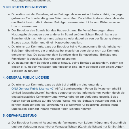
Nutzungsvertrages bestehen.
3. PFLICHTEN DES NUTZERS
Du erklärst mit der Erstellung eines Beitrags, dass er keine Inhalte enthält, die gegen
geltendes Recht oder die guten Sitten verstoßen. Du erklärst insbesondere, dass du
das Recht besitzt, die in deinen Beiträgen verwendeten Links und Bilder zu setzen
bzw. zu verwenden.
Der Betreiber des Boards übt das Hausrecht aus. Bei Verstößen gegen diese
Nutzungsbedingungen oder anderer im Board veröffentlichten Regeln kann der
Betreiber dich nach Abmahnung zeitweise oder dauerhaft von der Nutzung dieses
Boards ausschließen und dir ein Hausverbot erteilen.
Du nimmst zur Kenntnis, dass der Betreiber keine Verantwortung für die Inhalte von
Beiträgen übernimmt, die er nicht selbst erstellt hat oder die er nicht zur Kenntnis
genommen hat. Du gestattest dem Betreiber, dein Benutzerkonto, Beiträge und
Funktionen jederzeit zu löschen oder zu sperren.
Du gestattest dem Betreiber darüber hinaus, deine Beiträge abzuändern, sofern sie
gegen o. g. Regeln verstoßen oder geeignet sind, dem Betreiber oder einem Dritten
Schaden zuzufügen.
4. GENERAL PUBLIC LICENSE
Du nimmst zur Kenntnis, dass es sich bei phpBB um eine unter der „
GNU General Public License v2
“ (GPL) bereitgestellten Foren-Software von phpBB
Limited (www.phpbb.com) handelt; deutschsprachige Informationen werden durch die
deutschsprachige Community unter www.phpbb.de zur Verfügung gestellt. Beide
haben keinen Einfluss auf die Art und Weise, wie die Software verwendet wird. Sie
können insbesondere die Verwendung der Software für bestimmte Zwecke nicht
untersagen oder auf Inhalte fremder Foren Einfluss nehmen.
5. GEWÄHRLEISTUNG
Der Betreiber haftet mit Ausnahme der Verletzung von Leben, Körper und Gesundheit
und der Verletzung wesentlicher Vertragspflichten (Kardinalpflichten) nur für Schäden,