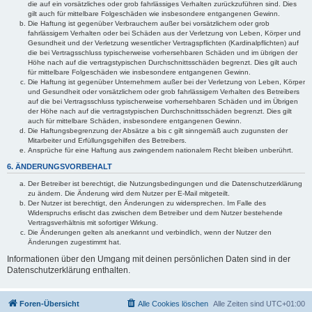
die auf ein vorsätzliches oder grob fahrlässiges Verhalten zurückzuführen sind. Dies
gilt auch für mittelbare Folgeschäden wie insbesondere entgangenen Gewinn.
Die Haftung ist gegenüber Verbrauchern außer bei vorsätzlichem oder grob
fahrlässigem Verhalten oder bei Schäden aus der Verletzung von Leben, Körper und
Gesundheit und der Verletzung wesentlicher Vertragspflichten (Kardinalpflichten) auf
die bei Vertragsschluss typischerweise vorhersehbaren Schäden und im übrigen der
Höhe nach auf die vertragstypischen Durchschnittsschäden begrenzt. Dies gilt auch
für mittelbare Folgeschäden wie insbesondere entgangenen Gewinn.
Die Haftung ist gegenüber Unternehmern außer bei der Verletzung von Leben, Körper
und Gesundheit oder vorsätzlichem oder grob fahrlässigem Verhalten des Betreibers
auf die bei Vertragsschluss typischerweise vorhersehbaren Schäden und im Übrigen
der Höhe nach auf die vertragstypischen Durchschnittsschäden begrenzt. Dies gilt
auch für mittelbare Schäden, insbesondere entgangenen Gewinn.
Die Haftungsbegrenzung der Absätze a bis c gilt sinngemäß auch zugunsten der
Mitarbeiter und Erfüllungsgehilfen des Betreibers.
Ansprüche für eine Haftung aus zwingendem nationalem Recht bleiben unberührt.
6. ÄNDERUNGSVORBEHALT
Der Betreiber ist berechtigt, die Nutzungsbedingungen und die Datenschutzerklärung
zu ändern. Die Änderung wird dem Nutzer per E-Mail mitgeteilt.
Der Nutzer ist berechtigt, den Änderungen zu widersprechen. Im Falle des
Widerspruchs erlischt das zwischen dem Betreiber und dem Nutzer bestehende
Vertragsverhältnis mit sofortiger Wirkung.
Die Änderungen gelten als anerkannt und verbindlich, wenn der Nutzer den
Änderungen zugestimmt hat.
Informationen über den Umgang mit deinen persönlichen Daten sind in der
Datenschutzerklärung enthalten.
Foren-Übersicht
Alle Cookies löschen
Alle Zeiten sind
UTC+01:00