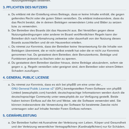
Nutzungsvertrages bestehen.
3. PFLICHTEN DES NUTZERS
Du erklärst mit der Erstellung eines Beitrags, dass er keine Inhalte enthält, die gegen
geltendes Recht oder die guten Sitten verstoßen. Du erklärst insbesondere, dass du
das Recht besitzt, die in deinen Beiträgen verwendeten Links und Bilder zu setzen
bzw. zu verwenden.
Der Betreiber des Boards übt das Hausrecht aus. Bei Verstößen gegen diese
Nutzungsbedingungen oder anderer im Board veröffentlichten Regeln kann der
Betreiber dich nach Abmahnung zeitweise oder dauerhaft von der Nutzung dieses
Boards ausschließen und dir ein Hausverbot erteilen.
Du nimmst zur Kenntnis, dass der Betreiber keine Verantwortung für die Inhalte von
Beiträgen übernimmt, die er nicht selbst erstellt hat oder die er nicht zur Kenntnis
genommen hat. Du gestattest dem Betreiber, dein Benutzerkonto, Beiträge und
Funktionen jederzeit zu löschen oder zu sperren.
Du gestattest dem Betreiber darüber hinaus, deine Beiträge abzuändern, sofern sie
gegen o. g. Regeln verstoßen oder geeignet sind, dem Betreiber oder einem Dritten
Schaden zuzufügen.
4. GENERAL PUBLIC LICENSE
Du nimmst zur Kenntnis, dass es sich bei phpBB um eine unter der „
GNU General Public License v2
“ (GPL) bereitgestellten Foren-Software von phpBB
Limited (www.phpbb.com) handelt; deutschsprachige Informationen werden durch die
deutschsprachige Community unter www.phpbb.de zur Verfügung gestellt. Beide
haben keinen Einfluss auf die Art und Weise, wie die Software verwendet wird. Sie
können insbesondere die Verwendung der Software für bestimmte Zwecke nicht
untersagen oder auf Inhalte fremder Foren Einfluss nehmen.
5. GEWÄHRLEISTUNG
Der Betreiber haftet mit Ausnahme der Verletzung von Leben, Körper und Gesundheit
und der Verletzung wesentlicher Vertragspflichten (Kardinalpflichten) nur für Schäden,