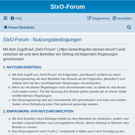
SIxO-Forum
FAQ
Registrieren
Anmelden
S
Foren-Übersicht
u
SIxO-Forum - Nutzungsbedingungen
c
h
Mit dem Zugriff auf „SIxO-Forum“ („https://www.thiguten.de/sixo-forum“) wird
zwischen dir und dem Betreiber ein Vertrag mit folgenden Regelungen
e
geschlossen:
1. NUTZUNGSVERTRAG
Mit dem Zugriff auf „SIxO-Forum“ (im Folgenden „das Board“) schließt du einen
Nutzungsvertrag mit dem Betreiber des Boards ab (im Folgenden „Betreiber“) und
erklärst dich mit den nachfolgenden Regelungen einverstanden.
Wenn du mit diesen Regelungen nicht einverstanden bist, so darfst du das Board
nicht weiter nutzen. Für die Nutzung des Boards gelten jeweils die an dieser Stelle
veröffentlichten Regelungen.
Der Nutzungsvertrag wird auf unbestimmte Zeit geschlossen und kann von beiden
Seiten ohne Einhaltung einer Frist jederzeit gekündigt werden.
2. EINRÄUMUNG VON NUTZUNGSRECHTEN
Mit dem Erstellen eines Beitrags erteilst du dem Betreiber ein einfaches, zeitlich und
räumlich unbeschränktes und unentgeltliches Recht, deinen Beitrag im Rahmen des
Boards zu nutzen.
Das Nutzungsrecht nach Punkt 2, Unterpunkt a bleibt auch nach Kündigung des