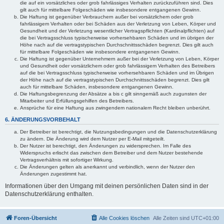
die auf ein vorsätzliches oder grob fahrlässiges Verhalten zurückzuführen sind. Dies
gilt auch für mittelbare Folgeschäden wie insbesondere entgangenen Gewinn.
Die Haftung ist gegenüber Verbrauchern außer bei vorsätzlichem oder grob
fahrlässigem Verhalten oder bei Schäden aus der Verletzung von Leben, Körper und
Gesundheit und der Verletzung wesentlicher Vertragspflichten (Kardinalpflichten) auf
die bei Vertragsschluss typischerweise vorhersehbaren Schäden und im übrigen der
Höhe nach auf die vertragstypischen Durchschnittsschäden begrenzt. Dies gilt auch
für mittelbare Folgeschäden wie insbesondere entgangenen Gewinn.
Die Haftung ist gegenüber Unternehmern außer bei der Verletzung von Leben, Körper
und Gesundheit oder vorsätzlichem oder grob fahrlässigem Verhalten des Betreibers
auf die bei Vertragsschluss typischerweise vorhersehbaren Schäden und im Übrigen
der Höhe nach auf die vertragstypischen Durchschnittsschäden begrenzt. Dies gilt
auch für mittelbare Schäden, insbesondere entgangenen Gewinn.
Die Haftungsbegrenzung der Absätze a bis c gilt sinngemäß auch zugunsten der
Mitarbeiter und Erfüllungsgehilfen des Betreibers.
Ansprüche für eine Haftung aus zwingendem nationalem Recht bleiben unberührt.
6. ÄNDERUNGSVORBEHALT
Der Betreiber ist berechtigt, die Nutzungsbedingungen und die Datenschutzerklärung
zu ändern. Die Änderung wird dem Nutzer per E-Mail mitgeteilt.
Der Nutzer ist berechtigt, den Änderungen zu widersprechen. Im Falle des
Widerspruchs erlischt das zwischen dem Betreiber und dem Nutzer bestehende
Vertragsverhältnis mit sofortiger Wirkung.
Die Änderungen gelten als anerkannt und verbindlich, wenn der Nutzer den
Änderungen zugestimmt hat.
Informationen über den Umgang mit deinen persönlichen Daten sind in der
Datenschutzerklärung enthalten.
Foren-Übersicht
Alle Cookies löschen
Alle Zeiten sind
UTC+01:00