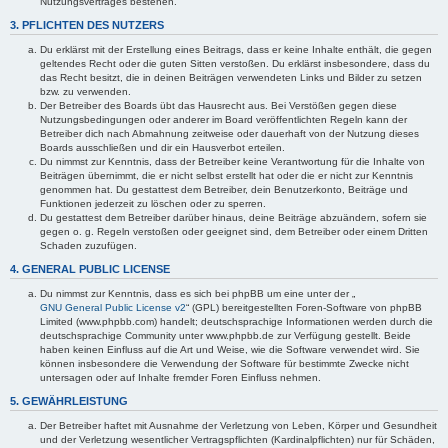
Nutzungsvertrages bestehen.
3. PFLICHTEN DES NUTZERS
Du erklärst mit der Erstellung eines Beitrags, dass er keine Inhalte enthält, die gegen
geltendes Recht oder die guten Sitten verstoßen. Du erklärst insbesondere, dass du
das Recht besitzt, die in deinen Beiträgen verwendeten Links und Bilder zu setzen
bzw. zu verwenden.
Der Betreiber des Boards übt das Hausrecht aus. Bei Verstößen gegen diese
Nutzungsbedingungen oder anderer im Board veröffentlichten Regeln kann der
Betreiber dich nach Abmahnung zeitweise oder dauerhaft von der Nutzung dieses
Boards ausschließen und dir ein Hausverbot erteilen.
Du nimmst zur Kenntnis, dass der Betreiber keine Verantwortung für die Inhalte von
Beiträgen übernimmt, die er nicht selbst erstellt hat oder die er nicht zur Kenntnis
genommen hat. Du gestattest dem Betreiber, dein Benutzerkonto, Beiträge und
Funktionen jederzeit zu löschen oder zu sperren.
Du gestattest dem Betreiber darüber hinaus, deine Beiträge abzuändern, sofern sie
gegen o. g. Regeln verstoßen oder geeignet sind, dem Betreiber oder einem Dritten
Schaden zuzufügen.
4. GENERAL PUBLIC LICENSE
Du nimmst zur Kenntnis, dass es sich bei phpBB um eine unter der „
GNU General Public License v2
“ (GPL) bereitgestellten Foren-Software von phpBB
Limited (www.phpbb.com) handelt; deutschsprachige Informationen werden durch die
deutschsprachige Community unter www.phpbb.de zur Verfügung gestellt. Beide
haben keinen Einfluss auf die Art und Weise, wie die Software verwendet wird. Sie
können insbesondere die Verwendung der Software für bestimmte Zwecke nicht
untersagen oder auf Inhalte fremder Foren Einfluss nehmen.
5. GEWÄHRLEISTUNG
Der Betreiber haftet mit Ausnahme der Verletzung von Leben, Körper und Gesundheit
und der Verletzung wesentlicher Vertragspflichten (Kardinalpflichten) nur für Schäden,