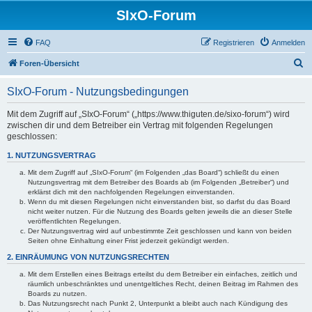
SIxO-Forum
FAQ
Registrieren
Anmelden
S
Foren-Übersicht
u
SIxO-Forum - Nutzungsbedingungen
c
h
Mit dem Zugriff auf „SIxO-Forum“ („https://www.thiguten.de/sixo-forum“) wird
zwischen dir und dem Betreiber ein Vertrag mit folgenden Regelungen
e
geschlossen:
1. NUTZUNGSVERTRAG
Mit dem Zugriff auf „SIxO-Forum“ (im Folgenden „das Board“) schließt du einen
Nutzungsvertrag mit dem Betreiber des Boards ab (im Folgenden „Betreiber“) und
erklärst dich mit den nachfolgenden Regelungen einverstanden.
Wenn du mit diesen Regelungen nicht einverstanden bist, so darfst du das Board
nicht weiter nutzen. Für die Nutzung des Boards gelten jeweils die an dieser Stelle
veröffentlichten Regelungen.
Der Nutzungsvertrag wird auf unbestimmte Zeit geschlossen und kann von beiden
Seiten ohne Einhaltung einer Frist jederzeit gekündigt werden.
2. EINRÄUMUNG VON NUTZUNGSRECHTEN
Mit dem Erstellen eines Beitrags erteilst du dem Betreiber ein einfaches, zeitlich und
räumlich unbeschränktes und unentgeltliches Recht, deinen Beitrag im Rahmen des
Boards zu nutzen.
Das Nutzungsrecht nach Punkt 2, Unterpunkt a bleibt auch nach Kündigung des