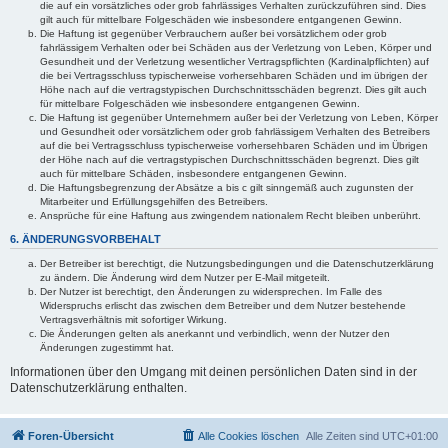
die auf ein vorsätzliches oder grob fahrlässiges Verhalten zurückzuführen sind. Dies
gilt auch für mittelbare Folgeschäden wie insbesondere entgangenen Gewinn.
Die Haftung ist gegenüber Verbrauchern außer bei vorsätzlichem oder grob
fahrlässigem Verhalten oder bei Schäden aus der Verletzung von Leben, Körper und
Gesundheit und der Verletzung wesentlicher Vertragspflichten (Kardinalpflichten) auf
die bei Vertragsschluss typischerweise vorhersehbaren Schäden und im übrigen der
Höhe nach auf die vertragstypischen Durchschnittsschäden begrenzt. Dies gilt auch
für mittelbare Folgeschäden wie insbesondere entgangenen Gewinn.
Die Haftung ist gegenüber Unternehmern außer bei der Verletzung von Leben, Körper
und Gesundheit oder vorsätzlichem oder grob fahrlässigem Verhalten des Betreibers
auf die bei Vertragsschluss typischerweise vorhersehbaren Schäden und im Übrigen
der Höhe nach auf die vertragstypischen Durchschnittsschäden begrenzt. Dies gilt
auch für mittelbare Schäden, insbesondere entgangenen Gewinn.
Die Haftungsbegrenzung der Absätze a bis c gilt sinngemäß auch zugunsten der
Mitarbeiter und Erfüllungsgehilfen des Betreibers.
Ansprüche für eine Haftung aus zwingendem nationalem Recht bleiben unberührt.
6. ÄNDERUNGSVORBEHALT
Der Betreiber ist berechtigt, die Nutzungsbedingungen und die Datenschutzerklärung
zu ändern. Die Änderung wird dem Nutzer per E-Mail mitgeteilt.
Der Nutzer ist berechtigt, den Änderungen zu widersprechen. Im Falle des
Widerspruchs erlischt das zwischen dem Betreiber und dem Nutzer bestehende
Vertragsverhältnis mit sofortiger Wirkung.
Die Änderungen gelten als anerkannt und verbindlich, wenn der Nutzer den
Änderungen zugestimmt hat.
Informationen über den Umgang mit deinen persönlichen Daten sind in der
Datenschutzerklärung enthalten.
Foren-Übersicht
Alle Cookies löschen
Alle Zeiten sind
UTC+01:00