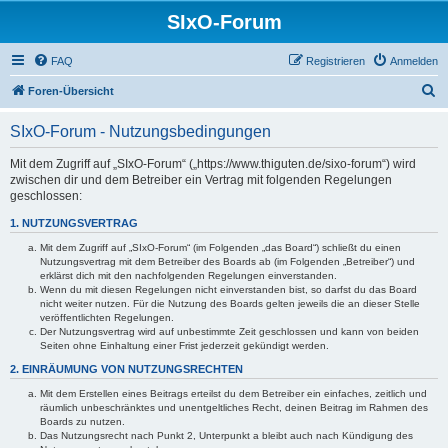
SIxO-Forum
FAQ
Registrieren
Anmelden
S
Foren-Übersicht
u
SIxO-Forum - Nutzungsbedingungen
c
h
Mit dem Zugriff auf „SIxO-Forum“ („https://www.thiguten.de/sixo-forum“) wird
zwischen dir und dem Betreiber ein Vertrag mit folgenden Regelungen
e
geschlossen:
1. NUTZUNGSVERTRAG
Mit dem Zugriff auf „SIxO-Forum“ (im Folgenden „das Board“) schließt du einen
Nutzungsvertrag mit dem Betreiber des Boards ab (im Folgenden „Betreiber“) und
erklärst dich mit den nachfolgenden Regelungen einverstanden.
Wenn du mit diesen Regelungen nicht einverstanden bist, so darfst du das Board
nicht weiter nutzen. Für die Nutzung des Boards gelten jeweils die an dieser Stelle
veröffentlichten Regelungen.
Der Nutzungsvertrag wird auf unbestimmte Zeit geschlossen und kann von beiden
Seiten ohne Einhaltung einer Frist jederzeit gekündigt werden.
2. EINRÄUMUNG VON NUTZUNGSRECHTEN
Mit dem Erstellen eines Beitrags erteilst du dem Betreiber ein einfaches, zeitlich und
räumlich unbeschränktes und unentgeltliches Recht, deinen Beitrag im Rahmen des
Boards zu nutzen.
Das Nutzungsrecht nach Punkt 2, Unterpunkt a bleibt auch nach Kündigung des