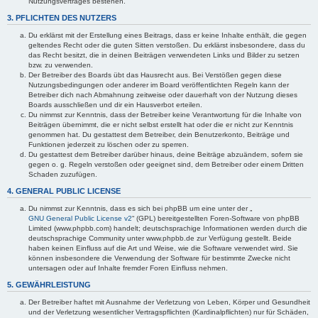
Nutzungsvertrages bestehen.
3. PFLICHTEN DES NUTZERS
Du erklärst mit der Erstellung eines Beitrags, dass er keine Inhalte enthält, die gegen
geltendes Recht oder die guten Sitten verstoßen. Du erklärst insbesondere, dass du
das Recht besitzt, die in deinen Beiträgen verwendeten Links und Bilder zu setzen
bzw. zu verwenden.
Der Betreiber des Boards übt das Hausrecht aus. Bei Verstößen gegen diese
Nutzungsbedingungen oder anderer im Board veröffentlichten Regeln kann der
Betreiber dich nach Abmahnung zeitweise oder dauerhaft von der Nutzung dieses
Boards ausschließen und dir ein Hausverbot erteilen.
Du nimmst zur Kenntnis, dass der Betreiber keine Verantwortung für die Inhalte von
Beiträgen übernimmt, die er nicht selbst erstellt hat oder die er nicht zur Kenntnis
genommen hat. Du gestattest dem Betreiber, dein Benutzerkonto, Beiträge und
Funktionen jederzeit zu löschen oder zu sperren.
Du gestattest dem Betreiber darüber hinaus, deine Beiträge abzuändern, sofern sie
gegen o. g. Regeln verstoßen oder geeignet sind, dem Betreiber oder einem Dritten
Schaden zuzufügen.
4. GENERAL PUBLIC LICENSE
Du nimmst zur Kenntnis, dass es sich bei phpBB um eine unter der „
GNU General Public License v2
“ (GPL) bereitgestellten Foren-Software von phpBB
Limited (www.phpbb.com) handelt; deutschsprachige Informationen werden durch die
deutschsprachige Community unter www.phpbb.de zur Verfügung gestellt. Beide
haben keinen Einfluss auf die Art und Weise, wie die Software verwendet wird. Sie
können insbesondere die Verwendung der Software für bestimmte Zwecke nicht
untersagen oder auf Inhalte fremder Foren Einfluss nehmen.
5. GEWÄHRLEISTUNG
Der Betreiber haftet mit Ausnahme der Verletzung von Leben, Körper und Gesundheit
und der Verletzung wesentlicher Vertragspflichten (Kardinalpflichten) nur für Schäden,