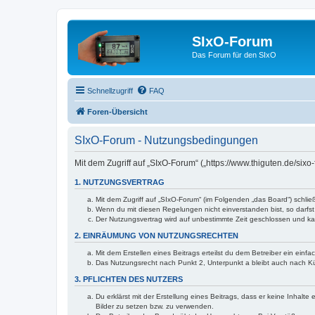
SIxO-Forum
Das Forum für den SIxO
Schnellzugriff
FAQ
Foren-Übersicht
SIxO-Forum - Nutzungsbedingungen
Mit dem Zugriff auf „SIxO-Forum“ („https://www.thiguten.de/six
1. NUTZUNGSVERTRAG
Mit dem Zugriff auf „SIxO-Forum“ (im Folgenden „das Board“) schli
Wenn du mit diesen Regelungen nicht einverstanden bist, so darfst 
Der Nutzungsvertrag wird auf unbestimmte Zeit geschlossen und kan
2. EINRÄUMUNG VON NUTZUNGSRECHTEN
Mit dem Erstellen eines Beitrags erteilst du dem Betreiber ein ein
Das Nutzungsrecht nach Punkt 2, Unterpunkt a bleibt auch nach 
3. PFLICHTEN DES NUTZERS
Du erklärst mit der Erstellung eines Beitrags, dass er keine Inhalt
Bilder zu setzen bzw. zu verwenden.