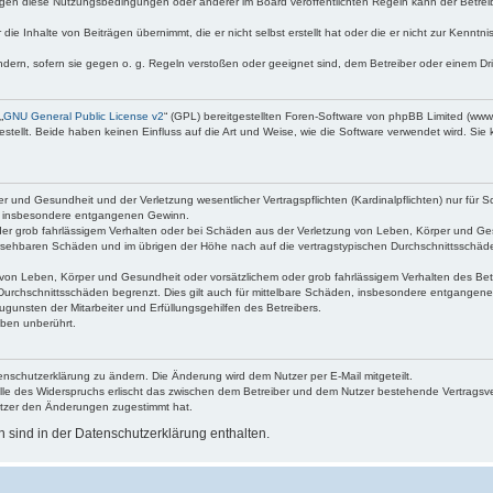
egen diese Nutzungsbedingungen oder anderer im Board veröffentlichten Regeln kann der Betre
die Inhalte von Beiträgen übernimmt, die er nicht selbst erstellt hat oder die er nicht zur Kenn
ndern, sofern sie gegen o. g. Regeln verstoßen oder geeignet sind, dem Betreiber oder einem D
„
GNU General Public License v2
“ (GPL) bereitgestellten Foren-Software von phpBB Limited (ww
ellt. Beide haben keinen Einfluss auf die Art und Weise, wie die Software verwendet wird. Si
 und Gesundheit und der Verletzung wesentlicher Vertragspflichten (Kardinalpflichten) nur für Sc
wie insbesondere entgangenen Gewinn.
der grob fahrlässigem Verhalten oder bei Schäden aus der Verletzung von Leben, Körper und Ges
rhersehbaren Schäden und im übrigen der Höhe nach auf die vertragstypischen Durchschnittsschäde
von Leben, Körper und Gesundheit oder vorsätzlichem oder grob fahrlässigem Verhalten des Betr
Durchschnittsschäden begrenzt. Dies gilt auch für mittelbare Schäden, insbesondere entgangen
gunsten der Mitarbeiter und Erfüllungsgehilfen des Betreibers.
ben unberührt.
enschutzerklärung zu ändern. Die Änderung wird dem Nutzer per E-Mail mitgeteilt.
lle des Widerspruchs erlischt das zwischen dem Betreiber und dem Nutzer bestehende Vertragsverh
utzer den Änderungen zugestimmt hat.
sind in der Datenschutzerklärung enthalten.