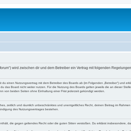
o-forum“) wird zwischen dir und dem Betreiber ein Vertrag mit folgenden Regelunge
eßt du einen Nutzungsvertrag mit dem Betreiber des Boards ab (im Folgenden „Betreiber“) und er
du das Board nicht weiter nutzen. Für die Nutzung des Boards gelten jeweils die an dieser Stell
n von beiden Seiten ohne Einhaltung einer Frist jederzeit gekündigt werden.
faches, zeitlich und räumlich unbeschränktes und unentgeltliches Recht, deinen Beitrag im Rahme
Kündigung des Nutzungsvertrages bestehen.
e enthält, die gegen geltendes Recht oder die guten Sitten verstoßen. Du erklärst insbesondere, 