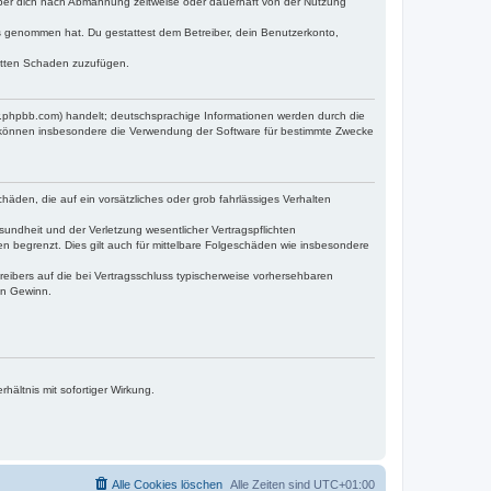
iber dich nach Abmahnung zeitweise oder dauerhaft von der Nutzung
tnis genommen hat. Du gestattest dem Betreiber, dein Benutzerkonto,
ritten Schaden zuzufügen.
w.phpbb.com) handelt; deutschsprachige Informationen werden durch die
e können insbesondere die Verwendung der Software für bestimmte Zwecke
häden, die auf ein vorsätzliches oder grob fahrlässiges Verhalten
undheit und der Verletzung wesentlicher Vertragspflichten
n begrenzt. Dies gilt auch für mittelbare Folgeschäden wie insbesondere
eibers auf die bei Vertragsschluss typischerweise vorhersehbaren
en Gewinn.
ältnis mit sofortiger Wirkung.
Alle Cookies löschen
Alle Zeiten sind
UTC+01:00