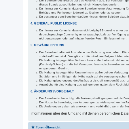
Der Betreiber des Boards übt das Hausrecht aus. Bei Verstößen g
dieses Boards ausschließen und dir ein Hausverbot erteilen.
Du nimmst zur Kenntnis, dass der Betreiber keine Verantwortung für 
Beiträge und Funktionen jederzeit zu löschen oder zu sperren.
Du gestattest dem Betreiber darüber hinaus, deine Beiträge abzuä
4. GENERAL PUBLIC LICENSE
Du nimmst zur Kenntnis, dass es sich bei phpBB um eine unter der 
deutschsprachige Community unter www.phpbb.de zur Verfügung gest
nicht untersagen oder auf Inhalte fremder Foren Einfluss nehmen.
5. GEWÄHRLEISTUNG
Der Betreiber haftet mit Ausnahme der Verletzung von Leben, Körper
zurückzuführen sind. Dies gilt auch für mittelbare Folgeschäden 
Die Haftung ist gegenüber Verbrauchern außer bei vorsätzlichem o
(Kardinalpflichten) auf die bei Vertragsschluss typischerweise vo
entgangenen Gewinn.
Die Haftung ist gegenüber Unternehmern außer bei der Verletzung 
Schäden und im Übrigen der Höhe nach auf die vertragstypischen 
Die Haftungsbegrenzung der Absätze a bis c gilt sinngemäß auch zu
Ansprüche für eine Haftung aus zwingendem nationalem Recht blei
6. ÄNDERUNGSVORBEHALT
Der Betreiber ist berechtigt, die Nutzungsbedingungen und die Dat
Der Nutzer ist berechtigt, den Änderungen zu widersprechen. Im Fa
Die Änderungen gelten als anerkannt und verbindlich, wenn der N
Informationen über den Umgang mit deinen persönlichen Daten 
Foren-Übersicht