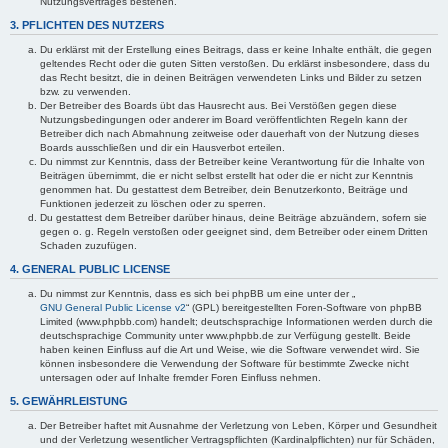
Nutzungsvertrages bestehen.
3. PFLICHTEN DES NUTZERS
Du erklärst mit der Erstellung eines Beitrags, dass er keine Inhalte enthält, die gegen
geltendes Recht oder die guten Sitten verstoßen. Du erklärst insbesondere, dass du
das Recht besitzt, die in deinen Beiträgen verwendeten Links und Bilder zu setzen
bzw. zu verwenden.
Der Betreiber des Boards übt das Hausrecht aus. Bei Verstößen gegen diese
Nutzungsbedingungen oder anderer im Board veröffentlichten Regeln kann der
Betreiber dich nach Abmahnung zeitweise oder dauerhaft von der Nutzung dieses
Boards ausschließen und dir ein Hausverbot erteilen.
Du nimmst zur Kenntnis, dass der Betreiber keine Verantwortung für die Inhalte von
Beiträgen übernimmt, die er nicht selbst erstellt hat oder die er nicht zur Kenntnis
genommen hat. Du gestattest dem Betreiber, dein Benutzerkonto, Beiträge und
Funktionen jederzeit zu löschen oder zu sperren.
Du gestattest dem Betreiber darüber hinaus, deine Beiträge abzuändern, sofern sie
gegen o. g. Regeln verstoßen oder geeignet sind, dem Betreiber oder einem Dritten
Schaden zuzufügen.
4. GENERAL PUBLIC LICENSE
Du nimmst zur Kenntnis, dass es sich bei phpBB um eine unter der „
GNU General Public License v2
“ (GPL) bereitgestellten Foren-Software von phpBB
Limited (www.phpbb.com) handelt; deutschsprachige Informationen werden durch die
deutschsprachige Community unter www.phpbb.de zur Verfügung gestellt. Beide
haben keinen Einfluss auf die Art und Weise, wie die Software verwendet wird. Sie
können insbesondere die Verwendung der Software für bestimmte Zwecke nicht
untersagen oder auf Inhalte fremder Foren Einfluss nehmen.
5. GEWÄHRLEISTUNG
Der Betreiber haftet mit Ausnahme der Verletzung von Leben, Körper und Gesundheit
und der Verletzung wesentlicher Vertragspflichten (Kardinalpflichten) nur für Schäden,