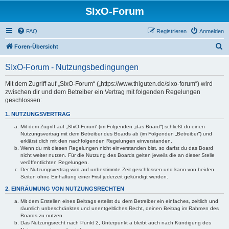
SIxO-Forum
FAQ
Registrieren
Anmelden
S
Foren-Übersicht
u
SIxO-Forum - Nutzungsbedingungen
c
h
Mit dem Zugriff auf „SIxO-Forum“ („https://www.thiguten.de/sixo-forum“) wird
zwischen dir und dem Betreiber ein Vertrag mit folgenden Regelungen
e
geschlossen:
1. NUTZUNGSVERTRAG
Mit dem Zugriff auf „SIxO-Forum“ (im Folgenden „das Board“) schließt du einen
Nutzungsvertrag mit dem Betreiber des Boards ab (im Folgenden „Betreiber“) und
erklärst dich mit den nachfolgenden Regelungen einverstanden.
Wenn du mit diesen Regelungen nicht einverstanden bist, so darfst du das Board
nicht weiter nutzen. Für die Nutzung des Boards gelten jeweils die an dieser Stelle
veröffentlichten Regelungen.
Der Nutzungsvertrag wird auf unbestimmte Zeit geschlossen und kann von beiden
Seiten ohne Einhaltung einer Frist jederzeit gekündigt werden.
2. EINRÄUMUNG VON NUTZUNGSRECHTEN
Mit dem Erstellen eines Beitrags erteilst du dem Betreiber ein einfaches, zeitlich und
räumlich unbeschränktes und unentgeltliches Recht, deinen Beitrag im Rahmen des
Boards zu nutzen.
Das Nutzungsrecht nach Punkt 2, Unterpunkt a bleibt auch nach Kündigung des