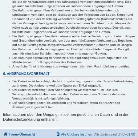
die auf ein vorsätzliches oder grob fahrlässiges Verhalten zurückzuführen sind. Dies
gilt auch für mittelbare Folgeschäden wie insbesondere entgangenen Gewinn.
Die Haftung ist gegenüber Verbrauchern außer bei vorsätzlichem oder grob
fahrlässigem Verhalten oder bei Schäden aus der Verletzung von Leben, Körper und
Gesundheit und der Verletzung wesentlicher Vertragspflichten (Kardinalpflichten) auf
die bei Vertragsschluss typischerweise vorhersehbaren Schäden und im übrigen der
Höhe nach auf die vertragstypischen Durchschnittsschäden begrenzt. Dies gilt auch
für mittelbare Folgeschäden wie insbesondere entgangenen Gewinn.
Die Haftung ist gegenüber Unternehmern außer bei der Verletzung von Leben, Körper
und Gesundheit oder vorsätzlichem oder grob fahrlässigem Verhalten des Betreibers
auf die bei Vertragsschluss typischerweise vorhersehbaren Schäden und im Übrigen
der Höhe nach auf die vertragstypischen Durchschnittsschäden begrenzt. Dies gilt
auch für mittelbare Schäden, insbesondere entgangenen Gewinn.
Die Haftungsbegrenzung der Absätze a bis c gilt sinngemäß auch zugunsten der
Mitarbeiter und Erfüllungsgehilfen des Betreibers.
Ansprüche für eine Haftung aus zwingendem nationalem Recht bleiben unberührt.
6. ÄNDERUNGSVORBEHALT
Der Betreiber ist berechtigt, die Nutzungsbedingungen und die Datenschutzerklärung
zu ändern. Die Änderung wird dem Nutzer per E-Mail mitgeteilt.
Der Nutzer ist berechtigt, den Änderungen zu widersprechen. Im Falle des
Widerspruchs erlischt das zwischen dem Betreiber und dem Nutzer bestehende
Vertragsverhältnis mit sofortiger Wirkung.
Die Änderungen gelten als anerkannt und verbindlich, wenn der Nutzer den
Änderungen zugestimmt hat.
Informationen über den Umgang mit deinen persönlichen Daten sind in der
Datenschutzerklärung enthalten.
Foren-Übersicht
Alle Cookies löschen
Alle Zeiten sind
UTC+01:00