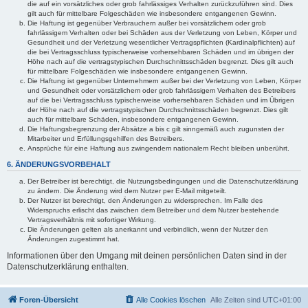
die auf ein vorsätzliches oder grob fahrlässiges Verhalten zurückzuführen sind. Dies
gilt auch für mittelbare Folgeschäden wie insbesondere entgangenen Gewinn.
Die Haftung ist gegenüber Verbrauchern außer bei vorsätzlichem oder grob
fahrlässigem Verhalten oder bei Schäden aus der Verletzung von Leben, Körper und
Gesundheit und der Verletzung wesentlicher Vertragspflichten (Kardinalpflichten) auf
die bei Vertragsschluss typischerweise vorhersehbaren Schäden und im übrigen der
Höhe nach auf die vertragstypischen Durchschnittsschäden begrenzt. Dies gilt auch
für mittelbare Folgeschäden wie insbesondere entgangenen Gewinn.
Die Haftung ist gegenüber Unternehmern außer bei der Verletzung von Leben, Körper
und Gesundheit oder vorsätzlichem oder grob fahrlässigem Verhalten des Betreibers
auf die bei Vertragsschluss typischerweise vorhersehbaren Schäden und im Übrigen
der Höhe nach auf die vertragstypischen Durchschnittsschäden begrenzt. Dies gilt
auch für mittelbare Schäden, insbesondere entgangenen Gewinn.
Die Haftungsbegrenzung der Absätze a bis c gilt sinngemäß auch zugunsten der
Mitarbeiter und Erfüllungsgehilfen des Betreibers.
Ansprüche für eine Haftung aus zwingendem nationalem Recht bleiben unberührt.
6. ÄNDERUNGSVORBEHALT
Der Betreiber ist berechtigt, die Nutzungsbedingungen und die Datenschutzerklärung
zu ändern. Die Änderung wird dem Nutzer per E-Mail mitgeteilt.
Der Nutzer ist berechtigt, den Änderungen zu widersprechen. Im Falle des
Widerspruchs erlischt das zwischen dem Betreiber und dem Nutzer bestehende
Vertragsverhältnis mit sofortiger Wirkung.
Die Änderungen gelten als anerkannt und verbindlich, wenn der Nutzer den
Änderungen zugestimmt hat.
Informationen über den Umgang mit deinen persönlichen Daten sind in der
Datenschutzerklärung enthalten.
Foren-Übersicht
Alle Cookies löschen
Alle Zeiten sind
UTC+01:00