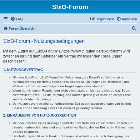
SIxO-Forum
FAQ
Registrieren
Anmelden
S
Foren-Übersicht
u
SIxO-Forum - Nutzungsbedingungen
c
h
Mit dem Zugriff auf „SIxO-Forum“ („https://www.thiguten.de/sixo-forum“) wird
zwischen dir und dem Betreiber ein Vertrag mit folgenden Regelungen
e
geschlossen:
1. NUTZUNGSVERTRAG
Mit dem Zugriff auf „SIxO-Forum“ (im Folgenden „das Board“) schließt du einen
Nutzungsvertrag mit dem Betreiber des Boards ab (im Folgenden „Betreiber“) und
erklärst dich mit den nachfolgenden Regelungen einverstanden.
Wenn du mit diesen Regelungen nicht einverstanden bist, so darfst du das Board
nicht weiter nutzen. Für die Nutzung des Boards gelten jeweils die an dieser Stelle
veröffentlichten Regelungen.
Der Nutzungsvertrag wird auf unbestimmte Zeit geschlossen und kann von beiden
Seiten ohne Einhaltung einer Frist jederzeit gekündigt werden.
2. EINRÄUMUNG VON NUTZUNGSRECHTEN
Mit dem Erstellen eines Beitrags erteilst du dem Betreiber ein einfaches, zeitlich und
räumlich unbeschränktes und unentgeltliches Recht, deinen Beitrag im Rahmen des
Boards zu nutzen.
Das Nutzungsrecht nach Punkt 2, Unterpunkt a bleibt auch nach Kündigung des