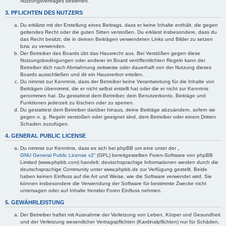
Nutzungsvertrages bestehen.
3. PFLICHTEN DES NUTZERS
Du erklärst mit der Erstellung eines Beitrags, dass er keine Inhalte enthält, die gegen
geltendes Recht oder die guten Sitten verstoßen. Du erklärst insbesondere, dass du
das Recht besitzt, die in deinen Beiträgen verwendeten Links und Bilder zu setzen
bzw. zu verwenden.
Der Betreiber des Boards übt das Hausrecht aus. Bei Verstößen gegen diese
Nutzungsbedingungen oder anderer im Board veröffentlichten Regeln kann der
Betreiber dich nach Abmahnung zeitweise oder dauerhaft von der Nutzung dieses
Boards ausschließen und dir ein Hausverbot erteilen.
Du nimmst zur Kenntnis, dass der Betreiber keine Verantwortung für die Inhalte von
Beiträgen übernimmt, die er nicht selbst erstellt hat oder die er nicht zur Kenntnis
genommen hat. Du gestattest dem Betreiber, dein Benutzerkonto, Beiträge und
Funktionen jederzeit zu löschen oder zu sperren.
Du gestattest dem Betreiber darüber hinaus, deine Beiträge abzuändern, sofern sie
gegen o. g. Regeln verstoßen oder geeignet sind, dem Betreiber oder einem Dritten
Schaden zuzufügen.
4. GENERAL PUBLIC LICENSE
Du nimmst zur Kenntnis, dass es sich bei phpBB um eine unter der „
GNU General Public License v2
“ (GPL) bereitgestellten Foren-Software von phpBB
Limited (www.phpbb.com) handelt; deutschsprachige Informationen werden durch die
deutschsprachige Community unter www.phpbb.de zur Verfügung gestellt. Beide
haben keinen Einfluss auf die Art und Weise, wie die Software verwendet wird. Sie
können insbesondere die Verwendung der Software für bestimmte Zwecke nicht
untersagen oder auf Inhalte fremder Foren Einfluss nehmen.
5. GEWÄHRLEISTUNG
Der Betreiber haftet mit Ausnahme der Verletzung von Leben, Körper und Gesundheit
und der Verletzung wesentlicher Vertragspflichten (Kardinalpflichten) nur für Schäden,