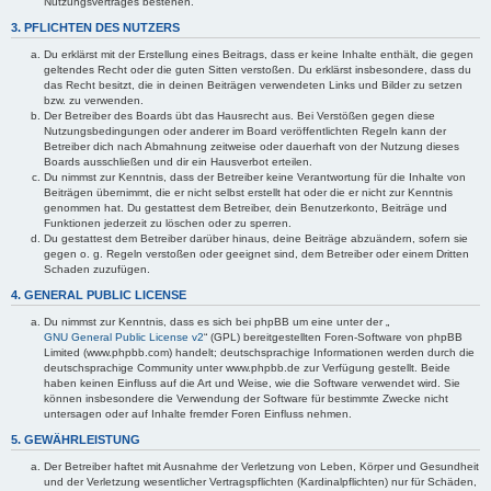
Nutzungsvertrages bestehen.
3. PFLICHTEN DES NUTZERS
Du erklärst mit der Erstellung eines Beitrags, dass er keine Inhalte enthält, die gegen
geltendes Recht oder die guten Sitten verstoßen. Du erklärst insbesondere, dass du
das Recht besitzt, die in deinen Beiträgen verwendeten Links und Bilder zu setzen
bzw. zu verwenden.
Der Betreiber des Boards übt das Hausrecht aus. Bei Verstößen gegen diese
Nutzungsbedingungen oder anderer im Board veröffentlichten Regeln kann der
Betreiber dich nach Abmahnung zeitweise oder dauerhaft von der Nutzung dieses
Boards ausschließen und dir ein Hausverbot erteilen.
Du nimmst zur Kenntnis, dass der Betreiber keine Verantwortung für die Inhalte von
Beiträgen übernimmt, die er nicht selbst erstellt hat oder die er nicht zur Kenntnis
genommen hat. Du gestattest dem Betreiber, dein Benutzerkonto, Beiträge und
Funktionen jederzeit zu löschen oder zu sperren.
Du gestattest dem Betreiber darüber hinaus, deine Beiträge abzuändern, sofern sie
gegen o. g. Regeln verstoßen oder geeignet sind, dem Betreiber oder einem Dritten
Schaden zuzufügen.
4. GENERAL PUBLIC LICENSE
Du nimmst zur Kenntnis, dass es sich bei phpBB um eine unter der „
GNU General Public License v2
“ (GPL) bereitgestellten Foren-Software von phpBB
Limited (www.phpbb.com) handelt; deutschsprachige Informationen werden durch die
deutschsprachige Community unter www.phpbb.de zur Verfügung gestellt. Beide
haben keinen Einfluss auf die Art und Weise, wie die Software verwendet wird. Sie
können insbesondere die Verwendung der Software für bestimmte Zwecke nicht
untersagen oder auf Inhalte fremder Foren Einfluss nehmen.
5. GEWÄHRLEISTUNG
Der Betreiber haftet mit Ausnahme der Verletzung von Leben, Körper und Gesundheit
und der Verletzung wesentlicher Vertragspflichten (Kardinalpflichten) nur für Schäden,