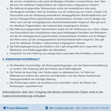
die auf ein vorsätzliches oder grob fahrlässiges Verhalten zurückzuführen sind. Dies
gilt auch für mittelbare Folgeschäden wie insbesondere entgangenen Gewinn.
Die Haftung ist gegenüber Verbrauchern außer bei vorsätzlichem oder grob
fahrlässigem Verhalten oder bei Schäden aus der Verletzung von Leben, Körper und
Gesundheit und der Verletzung wesentlicher Vertragspflichten (Kardinalpflichten) auf
die bei Vertragsschluss typischerweise vorhersehbaren Schäden und im übrigen der
Höhe nach auf die vertragstypischen Durchschnittsschäden begrenzt. Dies gilt auch
für mittelbare Folgeschäden wie insbesondere entgangenen Gewinn.
Die Haftung ist gegenüber Unternehmern außer bei der Verletzung von Leben, Körper
und Gesundheit oder vorsätzlichem oder grob fahrlässigem Verhalten des Betreibers
auf die bei Vertragsschluss typischerweise vorhersehbaren Schäden und im Übrigen
der Höhe nach auf die vertragstypischen Durchschnittsschäden begrenzt. Dies gilt
auch für mittelbare Schäden, insbesondere entgangenen Gewinn.
Die Haftungsbegrenzung der Absätze a bis c gilt sinngemäß auch zugunsten der
Mitarbeiter und Erfüllungsgehilfen des Betreibers.
Ansprüche für eine Haftung aus zwingendem nationalem Recht bleiben unberührt.
6. ÄNDERUNGSVORBEHALT
Der Betreiber ist berechtigt, die Nutzungsbedingungen und die Datenschutzerklärung
zu ändern. Die Änderung wird dem Nutzer per E-Mail mitgeteilt.
Der Nutzer ist berechtigt, den Änderungen zu widersprechen. Im Falle des
Widerspruchs erlischt das zwischen dem Betreiber und dem Nutzer bestehende
Vertragsverhältnis mit sofortiger Wirkung.
Die Änderungen gelten als anerkannt und verbindlich, wenn der Nutzer den
Änderungen zugestimmt hat.
Informationen über den Umgang mit deinen persönlichen Daten sind in der
Datenschutzerklärung enthalten.
Foren-Übersicht
Alle Cookies löschen
Alle Zeiten sind
UTC+01:00