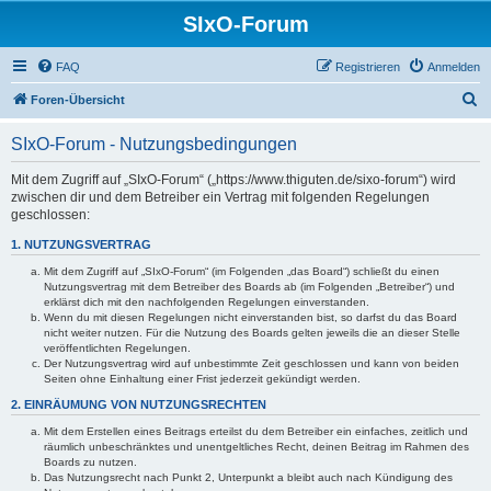
SIxO-Forum
FAQ
Registrieren
Anmelden
S
Foren-Übersicht
u
SIxO-Forum - Nutzungsbedingungen
c
h
Mit dem Zugriff auf „SIxO-Forum“ („https://www.thiguten.de/sixo-forum“) wird
zwischen dir und dem Betreiber ein Vertrag mit folgenden Regelungen
e
geschlossen:
1. NUTZUNGSVERTRAG
Mit dem Zugriff auf „SIxO-Forum“ (im Folgenden „das Board“) schließt du einen
Nutzungsvertrag mit dem Betreiber des Boards ab (im Folgenden „Betreiber“) und
erklärst dich mit den nachfolgenden Regelungen einverstanden.
Wenn du mit diesen Regelungen nicht einverstanden bist, so darfst du das Board
nicht weiter nutzen. Für die Nutzung des Boards gelten jeweils die an dieser Stelle
veröffentlichten Regelungen.
Der Nutzungsvertrag wird auf unbestimmte Zeit geschlossen und kann von beiden
Seiten ohne Einhaltung einer Frist jederzeit gekündigt werden.
2. EINRÄUMUNG VON NUTZUNGSRECHTEN
Mit dem Erstellen eines Beitrags erteilst du dem Betreiber ein einfaches, zeitlich und
räumlich unbeschränktes und unentgeltliches Recht, deinen Beitrag im Rahmen des
Boards zu nutzen.
Das Nutzungsrecht nach Punkt 2, Unterpunkt a bleibt auch nach Kündigung des