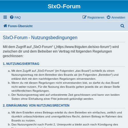
SIxO-Forum
FAQ
Registrieren
Anmelden
S
Foren-Übersicht
u
SIxO-Forum - Nutzungsbedingungen
c
h
Mit dem Zugriff auf „SIxO-Forum“ („https://www.thiguten.de/sixo-forum“) wird
zwischen dir und dem Betreiber ein Vertrag mit folgenden Regelungen
e
geschlossen:
1. NUTZUNGSVERTRAG
Mit dem Zugriff auf „SIxO-Forum“ (im Folgenden „das Board“) schließt du einen
Nutzungsvertrag mit dem Betreiber des Boards ab (im Folgenden „Betreiber“) und
erklärst dich mit den nachfolgenden Regelungen einverstanden.
Wenn du mit diesen Regelungen nicht einverstanden bist, so darfst du das Board
nicht weiter nutzen. Für die Nutzung des Boards gelten jeweils die an dieser Stelle
veröffentlichten Regelungen.
Der Nutzungsvertrag wird auf unbestimmte Zeit geschlossen und kann von beiden
Seiten ohne Einhaltung einer Frist jederzeit gekündigt werden.
2. EINRÄUMUNG VON NUTZUNGSRECHTEN
Mit dem Erstellen eines Beitrags erteilst du dem Betreiber ein einfaches, zeitlich und
räumlich unbeschränktes und unentgeltliches Recht, deinen Beitrag im Rahmen des
Boards zu nutzen.
Das Nutzungsrecht nach Punkt 2, Unterpunkt a bleibt auch nach Kündigung des