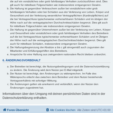
die auf ein vorsätzliches oder grob fahrlässiges Verhalten zurückzuführen sind. Dies
gilt auch für mittelbare Folgeschäden wie insbesondere entgangenen Gewinn.
Die Haftung ist gegenüber Verbrauchern außer bei vorsätzlichem oder grob
fahrlässigem Verhalten oder bei Schäden aus der Verletzung von Leben, Körper und
Gesundheit und der Verletzung wesentlicher Vertragspflichten (Kardinalpflichten) auf
die bei Vertragsschluss typischerweise vorhersehbaren Schäden und im übrigen der
Höhe nach auf die vertragstypischen Durchschnittsschäden begrenzt. Dies gilt auch
für mittelbare Folgeschäden wie insbesondere entgangenen Gewinn.
Die Haftung ist gegenüber Unternehmern außer bei der Verletzung von Leben, Körper
und Gesundheit oder vorsätzlichem oder grob fahrlässigem Verhalten des Betreibers
auf die bei Vertragsschluss typischerweise vorhersehbaren Schäden und im Übrigen
der Höhe nach auf die vertragstypischen Durchschnittsschäden begrenzt. Dies gilt
auch für mittelbare Schäden, insbesondere entgangenen Gewinn.
Die Haftungsbegrenzung der Absätze a bis c gilt sinngemäß auch zugunsten der
Mitarbeiter und Erfüllungsgehilfen des Betreibers.
Ansprüche für eine Haftung aus zwingendem nationalem Recht bleiben unberührt.
6. ÄNDERUNGSVORBEHALT
Der Betreiber ist berechtigt, die Nutzungsbedingungen und die Datenschutzerklärung
zu ändern. Die Änderung wird dem Nutzer per E-Mail mitgeteilt.
Der Nutzer ist berechtigt, den Änderungen zu widersprechen. Im Falle des
Widerspruchs erlischt das zwischen dem Betreiber und dem Nutzer bestehende
Vertragsverhältnis mit sofortiger Wirkung.
Die Änderungen gelten als anerkannt und verbindlich, wenn der Nutzer den
Änderungen zugestimmt hat.
Informationen über den Umgang mit deinen persönlichen Daten sind in der
Datenschutzerklärung enthalten.
Foren-Übersicht
Alle Cookies löschen
Alle Zeiten sind
UTC+01:00