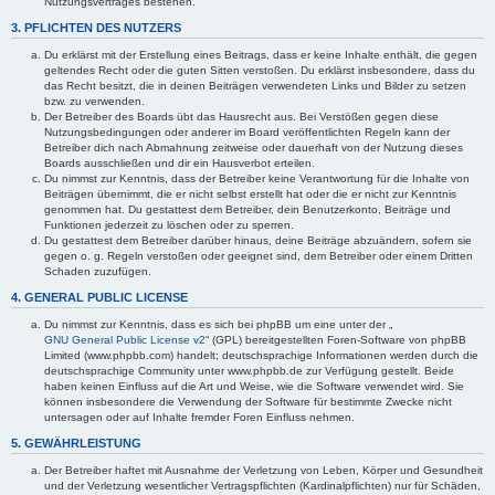
Nutzungsvertrages bestehen.
3. PFLICHTEN DES NUTZERS
Du erklärst mit der Erstellung eines Beitrags, dass er keine Inhalte enthält, die gegen
geltendes Recht oder die guten Sitten verstoßen. Du erklärst insbesondere, dass du
das Recht besitzt, die in deinen Beiträgen verwendeten Links und Bilder zu setzen
bzw. zu verwenden.
Der Betreiber des Boards übt das Hausrecht aus. Bei Verstößen gegen diese
Nutzungsbedingungen oder anderer im Board veröffentlichten Regeln kann der
Betreiber dich nach Abmahnung zeitweise oder dauerhaft von der Nutzung dieses
Boards ausschließen und dir ein Hausverbot erteilen.
Du nimmst zur Kenntnis, dass der Betreiber keine Verantwortung für die Inhalte von
Beiträgen übernimmt, die er nicht selbst erstellt hat oder die er nicht zur Kenntnis
genommen hat. Du gestattest dem Betreiber, dein Benutzerkonto, Beiträge und
Funktionen jederzeit zu löschen oder zu sperren.
Du gestattest dem Betreiber darüber hinaus, deine Beiträge abzuändern, sofern sie
gegen o. g. Regeln verstoßen oder geeignet sind, dem Betreiber oder einem Dritten
Schaden zuzufügen.
4. GENERAL PUBLIC LICENSE
Du nimmst zur Kenntnis, dass es sich bei phpBB um eine unter der „
GNU General Public License v2
“ (GPL) bereitgestellten Foren-Software von phpBB
Limited (www.phpbb.com) handelt; deutschsprachige Informationen werden durch die
deutschsprachige Community unter www.phpbb.de zur Verfügung gestellt. Beide
haben keinen Einfluss auf die Art und Weise, wie die Software verwendet wird. Sie
können insbesondere die Verwendung der Software für bestimmte Zwecke nicht
untersagen oder auf Inhalte fremder Foren Einfluss nehmen.
5. GEWÄHRLEISTUNG
Der Betreiber haftet mit Ausnahme der Verletzung von Leben, Körper und Gesundheit
und der Verletzung wesentlicher Vertragspflichten (Kardinalpflichten) nur für Schäden,