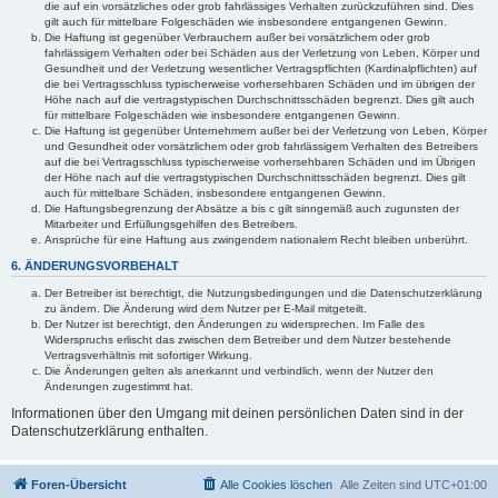
die auf ein vorsätzliches oder grob fahrlässiges Verhalten zurückzuführen sind. Dies
gilt auch für mittelbare Folgeschäden wie insbesondere entgangenen Gewinn.
Die Haftung ist gegenüber Verbrauchern außer bei vorsätzlichem oder grob
fahrlässigem Verhalten oder bei Schäden aus der Verletzung von Leben, Körper und
Gesundheit und der Verletzung wesentlicher Vertragspflichten (Kardinalpflichten) auf
die bei Vertragsschluss typischerweise vorhersehbaren Schäden und im übrigen der
Höhe nach auf die vertragstypischen Durchschnittsschäden begrenzt. Dies gilt auch
für mittelbare Folgeschäden wie insbesondere entgangenen Gewinn.
Die Haftung ist gegenüber Unternehmern außer bei der Verletzung von Leben, Körper
und Gesundheit oder vorsätzlichem oder grob fahrlässigem Verhalten des Betreibers
auf die bei Vertragsschluss typischerweise vorhersehbaren Schäden und im Übrigen
der Höhe nach auf die vertragstypischen Durchschnittsschäden begrenzt. Dies gilt
auch für mittelbare Schäden, insbesondere entgangenen Gewinn.
Die Haftungsbegrenzung der Absätze a bis c gilt sinngemäß auch zugunsten der
Mitarbeiter und Erfüllungsgehilfen des Betreibers.
Ansprüche für eine Haftung aus zwingendem nationalem Recht bleiben unberührt.
6. ÄNDERUNGSVORBEHALT
Der Betreiber ist berechtigt, die Nutzungsbedingungen und die Datenschutzerklärung
zu ändern. Die Änderung wird dem Nutzer per E-Mail mitgeteilt.
Der Nutzer ist berechtigt, den Änderungen zu widersprechen. Im Falle des
Widerspruchs erlischt das zwischen dem Betreiber und dem Nutzer bestehende
Vertragsverhältnis mit sofortiger Wirkung.
Die Änderungen gelten als anerkannt und verbindlich, wenn der Nutzer den
Änderungen zugestimmt hat.
Informationen über den Umgang mit deinen persönlichen Daten sind in der
Datenschutzerklärung enthalten.
Foren-Übersicht
Alle Cookies löschen
Alle Zeiten sind
UTC+01:00