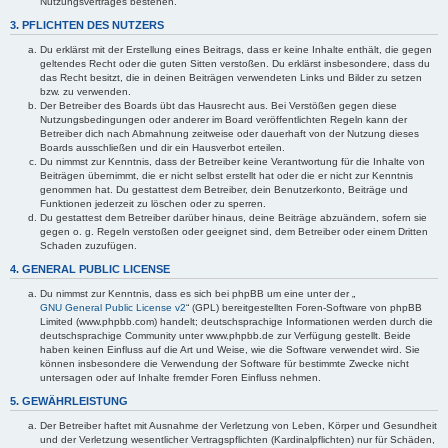
Nutzungsvertrages bestehen.
3. PFLICHTEN DES NUTZERS
Du erklärst mit der Erstellung eines Beitrags, dass er keine Inhalte enthält, die gegen
geltendes Recht oder die guten Sitten verstoßen. Du erklärst insbesondere, dass du
das Recht besitzt, die in deinen Beiträgen verwendeten Links und Bilder zu setzen
bzw. zu verwenden.
Der Betreiber des Boards übt das Hausrecht aus. Bei Verstößen gegen diese
Nutzungsbedingungen oder anderer im Board veröffentlichten Regeln kann der
Betreiber dich nach Abmahnung zeitweise oder dauerhaft von der Nutzung dieses
Boards ausschließen und dir ein Hausverbot erteilen.
Du nimmst zur Kenntnis, dass der Betreiber keine Verantwortung für die Inhalte von
Beiträgen übernimmt, die er nicht selbst erstellt hat oder die er nicht zur Kenntnis
genommen hat. Du gestattest dem Betreiber, dein Benutzerkonto, Beiträge und
Funktionen jederzeit zu löschen oder zu sperren.
Du gestattest dem Betreiber darüber hinaus, deine Beiträge abzuändern, sofern sie
gegen o. g. Regeln verstoßen oder geeignet sind, dem Betreiber oder einem Dritten
Schaden zuzufügen.
4. GENERAL PUBLIC LICENSE
Du nimmst zur Kenntnis, dass es sich bei phpBB um eine unter der „
GNU General Public License v2
“ (GPL) bereitgestellten Foren-Software von phpBB
Limited (www.phpbb.com) handelt; deutschsprachige Informationen werden durch die
deutschsprachige Community unter www.phpbb.de zur Verfügung gestellt. Beide
haben keinen Einfluss auf die Art und Weise, wie die Software verwendet wird. Sie
können insbesondere die Verwendung der Software für bestimmte Zwecke nicht
untersagen oder auf Inhalte fremder Foren Einfluss nehmen.
5. GEWÄHRLEISTUNG
Der Betreiber haftet mit Ausnahme der Verletzung von Leben, Körper und Gesundheit
und der Verletzung wesentlicher Vertragspflichten (Kardinalpflichten) nur für Schäden,