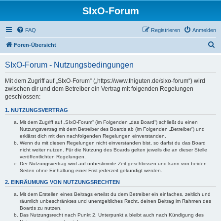
SIxO-Forum
FAQ
Registrieren
Anmelden
S
Foren-Übersicht
u
SIxO-Forum - Nutzungsbedingungen
c
h
Mit dem Zugriff auf „SIxO-Forum“ („https://www.thiguten.de/sixo-forum“) wird
zwischen dir und dem Betreiber ein Vertrag mit folgenden Regelungen
e
geschlossen:
1. NUTZUNGSVERTRAG
Mit dem Zugriff auf „SIxO-Forum“ (im Folgenden „das Board“) schließt du einen
Nutzungsvertrag mit dem Betreiber des Boards ab (im Folgenden „Betreiber“) und
erklärst dich mit den nachfolgenden Regelungen einverstanden.
Wenn du mit diesen Regelungen nicht einverstanden bist, so darfst du das Board
nicht weiter nutzen. Für die Nutzung des Boards gelten jeweils die an dieser Stelle
veröffentlichten Regelungen.
Der Nutzungsvertrag wird auf unbestimmte Zeit geschlossen und kann von beiden
Seiten ohne Einhaltung einer Frist jederzeit gekündigt werden.
2. EINRÄUMUNG VON NUTZUNGSRECHTEN
Mit dem Erstellen eines Beitrags erteilst du dem Betreiber ein einfaches, zeitlich und
räumlich unbeschränktes und unentgeltliches Recht, deinen Beitrag im Rahmen des
Boards zu nutzen.
Das Nutzungsrecht nach Punkt 2, Unterpunkt a bleibt auch nach Kündigung des