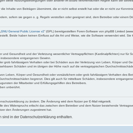
egen diese Nutzungsbedingungen oder anderer im Board veröffentlichten Regeln kann der Betre
die Inhalte von Beiträgen übernimmt, die er nicht selbst erstellt hat oder die er nicht zur Kenn
ndern, sofern sie gegen o. g. Regeln verstoßen oder geeignet sind, dem Betreiber oder einem D
„
GNU General Public License v2
“ (GPL) bereitgestellten Foren-Software von phpBB Limited (ww
ellt. Beide haben keinen Einfluss auf die Art und Weise, wie die Software verwendet wird. Si
 und Gesundheit und der Verletzung wesentlicher Vertragspflichten (Kardinalpflichten) nur für Sc
wie insbesondere entgangenen Gewinn.
der grob fahrlässigem Verhalten oder bei Schäden aus der Verletzung von Leben, Körper und Ges
rhersehbaren Schäden und im übrigen der Höhe nach auf die vertragstypischen Durchschnittsschäde
von Leben, Körper und Gesundheit oder vorsätzlichem oder grob fahrlässigem Verhalten des Betr
Durchschnittsschäden begrenzt. Dies gilt auch für mittelbare Schäden, insbesondere entgangen
gunsten der Mitarbeiter und Erfüllungsgehilfen des Betreibers.
ben unberührt.
enschutzerklärung zu ändern. Die Änderung wird dem Nutzer per E-Mail mitgeteilt.
lle des Widerspruchs erlischt das zwischen dem Betreiber und dem Nutzer bestehende Vertragsverh
utzer den Änderungen zugestimmt hat.
sind in der Datenschutzerklärung enthalten.