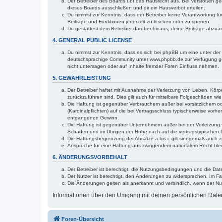
Der Betreiber des Boards übt das Hausrecht aus. Bei Verstößen g
dieses Boards ausschließen und dir ein Hausverbot erteilen.
Du nimmst zur Kenntnis, dass der Betreiber keine Verantwortung für 
Beiträge und Funktionen jederzeit zu löschen oder zu sperren.
Du gestattest dem Betreiber darüber hinaus, deine Beiträge abzuä
4. GENERAL PUBLIC LICENSE
Du nimmst zur Kenntnis, dass es sich bei phpBB um eine unter der 
deutschsprachige Community unter www.phpbb.de zur Verfügung gest
nicht untersagen oder auf Inhalte fremder Foren Einfluss nehmen.
5. GEWÄHRLEISTUNG
Der Betreiber haftet mit Ausnahme der Verletzung von Leben, Körper
zurückzuführen sind. Dies gilt auch für mittelbare Folgeschäden 
Die Haftung ist gegenüber Verbrauchern außer bei vorsätzlichem o
(Kardinalpflichten) auf die bei Vertragsschluss typischerweise vo
entgangenen Gewinn.
Die Haftung ist gegenüber Unternehmern außer bei der Verletzung 
Schäden und im Übrigen der Höhe nach auf die vertragstypischen 
Die Haftungsbegrenzung der Absätze a bis c gilt sinngemäß auch zu
Ansprüche für eine Haftung aus zwingendem nationalem Recht blei
6. ÄNDERUNGSVORBEHALT
Der Betreiber ist berechtigt, die Nutzungsbedingungen und die Dat
Der Nutzer ist berechtigt, den Änderungen zu widersprechen. Im Fa
Die Änderungen gelten als anerkannt und verbindlich, wenn der N
Informationen über den Umgang mit deinen persönlichen Daten 
Foren-Übersicht