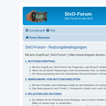
SIxO-Forum
Das Forum für den SIxO
Schnellzugriff
FAQ
Foren-Übersicht
SIxO-Forum - Nutzungsbedingungen
Mit dem Zugriff auf „SIxO-Forum“ („https://www.thiguten.de/six
1. NUTZUNGSVERTRAG
Mit dem Zugriff auf „SIxO-Forum“ (im Folgenden „das Board“) schli
Wenn du mit diesen Regelungen nicht einverstanden bist, so darfst 
Der Nutzungsvertrag wird auf unbestimmte Zeit geschlossen und kan
2. EINRÄUMUNG VON NUTZUNGSRECHTEN
Mit dem Erstellen eines Beitrags erteilst du dem Betreiber ein ein
Das Nutzungsrecht nach Punkt 2, Unterpunkt a bleibt auch nach 
3. PFLICHTEN DES NUTZERS
Du erklärst mit der Erstellung eines Beitrags, dass er keine Inhalt
Bilder zu setzen bzw. zu verwenden.