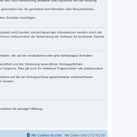
iber dich nach Abmahnung zeitweise oder dauerhaft von der Nutzung
tnis genommen hat. Du gestattest dem Betreiber, dein Benutzerkonto,
ritten Schaden zuzufügen.
w.phpbb.com) handelt; deutschsprachige Informationen werden durch die
e können insbesondere die Verwendung der Software für bestimmte Zwecke
häden, die auf ein vorsätzliches oder grob fahrlässiges Verhalten
undheit und der Verletzung wesentlicher Vertragspflichten
n begrenzt. Dies gilt auch für mittelbare Folgeschäden wie insbesondere
eibers auf die bei Vertragsschluss typischerweise vorhersehbaren
en Gewinn.
ältnis mit sofortiger Wirkung.
Alle Cookies löschen
Alle Zeiten sind
UTC+01:00