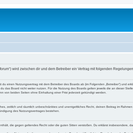
o-forum“) wird zwischen dir und dem Betreiber ein Vertrag mit folgenden Regelunge
eßt du einen Nutzungsvertrag mit dem Betreiber des Boards ab (im Folgenden „Betreiber“) und er
du das Board nicht weiter nutzen. Für die Nutzung des Boards gelten jeweils die an dieser Stell
n von beiden Seiten ohne Einhaltung einer Frist jederzeit gekündigt werden.
faches, zeitlich und räumlich unbeschränktes und unentgeltliches Recht, deinen Beitrag im Rahme
Kündigung des Nutzungsvertrages bestehen.
e enthält, die gegen geltendes Recht oder die guten Sitten verstoßen. Du erklärst insbesondere, 