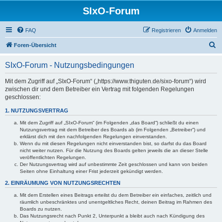
SIxO-Forum
FAQ
Registrieren
Anmelden
S
Foren-Übersicht
u
SIxO-Forum - Nutzungsbedingungen
c
h
Mit dem Zugriff auf „SIxO-Forum“ („https://www.thiguten.de/sixo-forum“) wird
zwischen dir und dem Betreiber ein Vertrag mit folgenden Regelungen
e
geschlossen:
1. NUTZUNGSVERTRAG
Mit dem Zugriff auf „SIxO-Forum“ (im Folgenden „das Board“) schließt du einen
Nutzungsvertrag mit dem Betreiber des Boards ab (im Folgenden „Betreiber“) und
erklärst dich mit den nachfolgenden Regelungen einverstanden.
Wenn du mit diesen Regelungen nicht einverstanden bist, so darfst du das Board
nicht weiter nutzen. Für die Nutzung des Boards gelten jeweils die an dieser Stelle
veröffentlichten Regelungen.
Der Nutzungsvertrag wird auf unbestimmte Zeit geschlossen und kann von beiden
Seiten ohne Einhaltung einer Frist jederzeit gekündigt werden.
2. EINRÄUMUNG VON NUTZUNGSRECHTEN
Mit dem Erstellen eines Beitrags erteilst du dem Betreiber ein einfaches, zeitlich und
räumlich unbeschränktes und unentgeltliches Recht, deinen Beitrag im Rahmen des
Boards zu nutzen.
Das Nutzungsrecht nach Punkt 2, Unterpunkt a bleibt auch nach Kündigung des