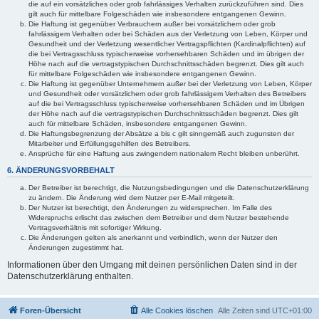
die auf ein vorsätzliches oder grob fahrlässiges Verhalten zurückzuführen sind. Dies
gilt auch für mittelbare Folgeschäden wie insbesondere entgangenen Gewinn.
Die Haftung ist gegenüber Verbrauchern außer bei vorsätzlichem oder grob
fahrlässigem Verhalten oder bei Schäden aus der Verletzung von Leben, Körper und
Gesundheit und der Verletzung wesentlicher Vertragspflichten (Kardinalpflichten) auf
die bei Vertragsschluss typischerweise vorhersehbaren Schäden und im übrigen der
Höhe nach auf die vertragstypischen Durchschnittsschäden begrenzt. Dies gilt auch
für mittelbare Folgeschäden wie insbesondere entgangenen Gewinn.
Die Haftung ist gegenüber Unternehmern außer bei der Verletzung von Leben, Körper
und Gesundheit oder vorsätzlichem oder grob fahrlässigem Verhalten des Betreibers
auf die bei Vertragsschluss typischerweise vorhersehbaren Schäden und im Übrigen
der Höhe nach auf die vertragstypischen Durchschnittsschäden begrenzt. Dies gilt
auch für mittelbare Schäden, insbesondere entgangenen Gewinn.
Die Haftungsbegrenzung der Absätze a bis c gilt sinngemäß auch zugunsten der
Mitarbeiter und Erfüllungsgehilfen des Betreibers.
Ansprüche für eine Haftung aus zwingendem nationalem Recht bleiben unberührt.
6. ÄNDERUNGSVORBEHALT
Der Betreiber ist berechtigt, die Nutzungsbedingungen und die Datenschutzerklärung
zu ändern. Die Änderung wird dem Nutzer per E-Mail mitgeteilt.
Der Nutzer ist berechtigt, den Änderungen zu widersprechen. Im Falle des
Widerspruchs erlischt das zwischen dem Betreiber und dem Nutzer bestehende
Vertragsverhältnis mit sofortiger Wirkung.
Die Änderungen gelten als anerkannt und verbindlich, wenn der Nutzer den
Änderungen zugestimmt hat.
Informationen über den Umgang mit deinen persönlichen Daten sind in der
Datenschutzerklärung enthalten.
Foren-Übersicht
Alle Cookies löschen
Alle Zeiten sind
UTC+01:00