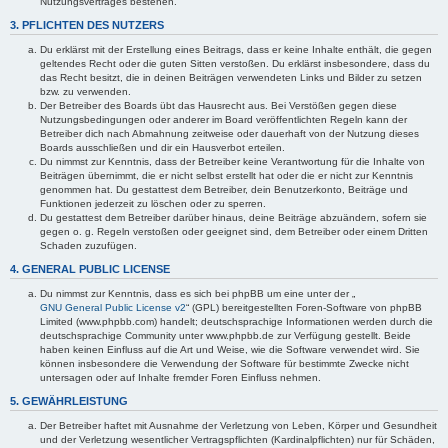
Nutzungsvertrages bestehen.
3. PFLICHTEN DES NUTZERS
Du erklärst mit der Erstellung eines Beitrags, dass er keine Inhalte enthält, die gegen
geltendes Recht oder die guten Sitten verstoßen. Du erklärst insbesondere, dass du
das Recht besitzt, die in deinen Beiträgen verwendeten Links und Bilder zu setzen
bzw. zu verwenden.
Der Betreiber des Boards übt das Hausrecht aus. Bei Verstößen gegen diese
Nutzungsbedingungen oder anderer im Board veröffentlichten Regeln kann der
Betreiber dich nach Abmahnung zeitweise oder dauerhaft von der Nutzung dieses
Boards ausschließen und dir ein Hausverbot erteilen.
Du nimmst zur Kenntnis, dass der Betreiber keine Verantwortung für die Inhalte von
Beiträgen übernimmt, die er nicht selbst erstellt hat oder die er nicht zur Kenntnis
genommen hat. Du gestattest dem Betreiber, dein Benutzerkonto, Beiträge und
Funktionen jederzeit zu löschen oder zu sperren.
Du gestattest dem Betreiber darüber hinaus, deine Beiträge abzuändern, sofern sie
gegen o. g. Regeln verstoßen oder geeignet sind, dem Betreiber oder einem Dritten
Schaden zuzufügen.
4. GENERAL PUBLIC LICENSE
Du nimmst zur Kenntnis, dass es sich bei phpBB um eine unter der „
GNU General Public License v2
“ (GPL) bereitgestellten Foren-Software von phpBB
Limited (www.phpbb.com) handelt; deutschsprachige Informationen werden durch die
deutschsprachige Community unter www.phpbb.de zur Verfügung gestellt. Beide
haben keinen Einfluss auf die Art und Weise, wie die Software verwendet wird. Sie
können insbesondere die Verwendung der Software für bestimmte Zwecke nicht
untersagen oder auf Inhalte fremder Foren Einfluss nehmen.
5. GEWÄHRLEISTUNG
Der Betreiber haftet mit Ausnahme der Verletzung von Leben, Körper und Gesundheit
und der Verletzung wesentlicher Vertragspflichten (Kardinalpflichten) nur für Schäden,