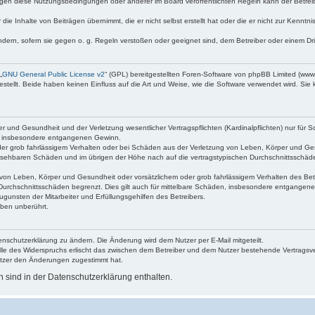
egen diese Nutzungsbedingungen oder anderer im Board veröffentlichten Regeln kann der Betre
die Inhalte von Beiträgen übernimmt, die er nicht selbst erstellt hat oder die er nicht zur Kenn
ndern, sofern sie gegen o. g. Regeln verstoßen oder geeignet sind, dem Betreiber oder einem D
„
GNU General Public License v2
“ (GPL) bereitgestellten Foren-Software von phpBB Limited (ww
ellt. Beide haben keinen Einfluss auf die Art und Weise, wie die Software verwendet wird. Si
 und Gesundheit und der Verletzung wesentlicher Vertragspflichten (Kardinalpflichten) nur für Sc
wie insbesondere entgangenen Gewinn.
der grob fahrlässigem Verhalten oder bei Schäden aus der Verletzung von Leben, Körper und Ges
rhersehbaren Schäden und im übrigen der Höhe nach auf die vertragstypischen Durchschnittsschäde
von Leben, Körper und Gesundheit oder vorsätzlichem oder grob fahrlässigem Verhalten des Betr
Durchschnittsschäden begrenzt. Dies gilt auch für mittelbare Schäden, insbesondere entgangen
gunsten der Mitarbeiter und Erfüllungsgehilfen des Betreibers.
ben unberührt.
enschutzerklärung zu ändern. Die Änderung wird dem Nutzer per E-Mail mitgeteilt.
lle des Widerspruchs erlischt das zwischen dem Betreiber und dem Nutzer bestehende Vertragsverh
utzer den Änderungen zugestimmt hat.
sind in der Datenschutzerklärung enthalten.