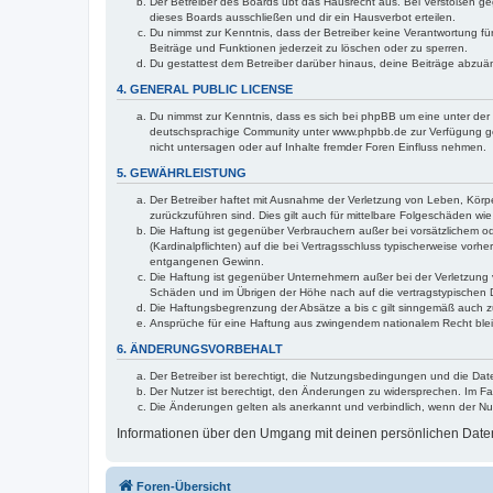
Der Betreiber des Boards übt das Hausrecht aus. Bei Verstößen g
dieses Boards ausschließen und dir ein Hausverbot erteilen.
Du nimmst zur Kenntnis, dass der Betreiber keine Verantwortung für 
Beiträge und Funktionen jederzeit zu löschen oder zu sperren.
Du gestattest dem Betreiber darüber hinaus, deine Beiträge abzuä
4. GENERAL PUBLIC LICENSE
Du nimmst zur Kenntnis, dass es sich bei phpBB um eine unter der 
deutschsprachige Community unter www.phpbb.de zur Verfügung gest
nicht untersagen oder auf Inhalte fremder Foren Einfluss nehmen.
5. GEWÄHRLEISTUNG
Der Betreiber haftet mit Ausnahme der Verletzung von Leben, Körper
zurückzuführen sind. Dies gilt auch für mittelbare Folgeschäden 
Die Haftung ist gegenüber Verbrauchern außer bei vorsätzlichem o
(Kardinalpflichten) auf die bei Vertragsschluss typischerweise vo
entgangenen Gewinn.
Die Haftung ist gegenüber Unternehmern außer bei der Verletzung 
Schäden und im Übrigen der Höhe nach auf die vertragstypischen 
Die Haftungsbegrenzung der Absätze a bis c gilt sinngemäß auch zu
Ansprüche für eine Haftung aus zwingendem nationalem Recht blei
6. ÄNDERUNGSVORBEHALT
Der Betreiber ist berechtigt, die Nutzungsbedingungen und die Dat
Der Nutzer ist berechtigt, den Änderungen zu widersprechen. Im Fa
Die Änderungen gelten als anerkannt und verbindlich, wenn der N
Informationen über den Umgang mit deinen persönlichen Daten 
Foren-Übersicht