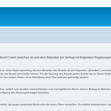
o-forum“) wird zwischen dir und dem Betreiber ein Vertrag mit folgenden Regelunge
eßt du einen Nutzungsvertrag mit dem Betreiber des Boards ab (im Folgenden „Betreiber“) und er
du das Board nicht weiter nutzen. Für die Nutzung des Boards gelten jeweils die an dieser Stell
n von beiden Seiten ohne Einhaltung einer Frist jederzeit gekündigt werden.
faches, zeitlich und räumlich unbeschränktes und unentgeltliches Recht, deinen Beitrag im Rahme
Kündigung des Nutzungsvertrages bestehen.
e enthält, die gegen geltendes Recht oder die guten Sitten verstoßen. Du erklärst insbesondere, 