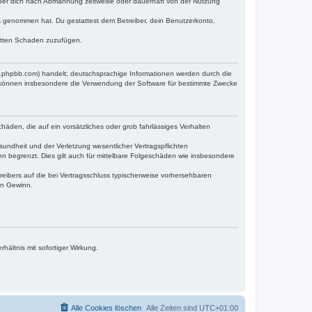
iber dich nach Abmahnung zeitweise oder dauerhaft von der Nutzung
tnis genommen hat. Du gestattest dem Betreiber, dein Benutzerkonto,
ritten Schaden zuzufügen.
w.phpbb.com) handelt; deutschsprachige Informationen werden durch die
e können insbesondere die Verwendung der Software für bestimmte Zwecke
häden, die auf ein vorsätzliches oder grob fahrlässiges Verhalten
undheit und der Verletzung wesentlicher Vertragspflichten
n begrenzt. Dies gilt auch für mittelbare Folgeschäden wie insbesondere
eibers auf die bei Vertragsschluss typischerweise vorhersehbaren
en Gewinn.
ältnis mit sofortiger Wirkung.
Alle Cookies löschen
Alle Zeiten sind
UTC+01:00