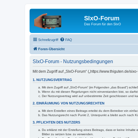
SIxO-Forum
Das Forum für den SIxO
Schnellzugriff
FAQ
Foren-Übersicht
SIxO-Forum - Nutzungsbedingungen
Mit dem Zugriff auf „SIxO-Forum“ („https://www.thiguten.de/six
1. NUTZUNGSVERTRAG
Mit dem Zugriff auf „SIxO-Forum“ (im Folgenden „das Board“) schli
Wenn du mit diesen Regelungen nicht einverstanden bist, so darfst 
Der Nutzungsvertrag wird auf unbestimmte Zeit geschlossen und kan
2. EINRÄUMUNG VON NUTZUNGSRECHTEN
Mit dem Erstellen eines Beitrags erteilst du dem Betreiber ein ein
Das Nutzungsrecht nach Punkt 2, Unterpunkt a bleibt auch nach 
3. PFLICHTEN DES NUTZERS
Du erklärst mit der Erstellung eines Beitrags, dass er keine Inhalt
Bilder zu setzen bzw. zu verwenden.