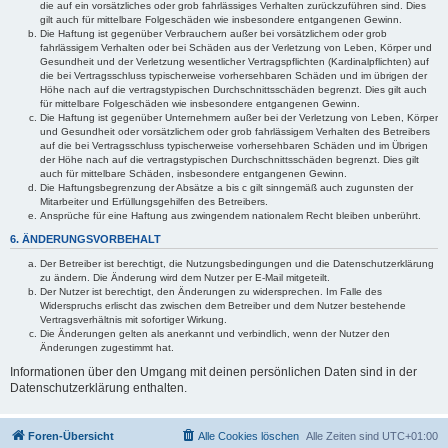
die auf ein vorsätzliches oder grob fahrlässiges Verhalten zurückzuführen sind. Dies
gilt auch für mittelbare Folgeschäden wie insbesondere entgangenen Gewinn.
Die Haftung ist gegenüber Verbrauchern außer bei vorsätzlichem oder grob
fahrlässigem Verhalten oder bei Schäden aus der Verletzung von Leben, Körper und
Gesundheit und der Verletzung wesentlicher Vertragspflichten (Kardinalpflichten) auf
die bei Vertragsschluss typischerweise vorhersehbaren Schäden und im übrigen der
Höhe nach auf die vertragstypischen Durchschnittsschäden begrenzt. Dies gilt auch
für mittelbare Folgeschäden wie insbesondere entgangenen Gewinn.
Die Haftung ist gegenüber Unternehmern außer bei der Verletzung von Leben, Körper
und Gesundheit oder vorsätzlichem oder grob fahrlässigem Verhalten des Betreibers
auf die bei Vertragsschluss typischerweise vorhersehbaren Schäden und im Übrigen
der Höhe nach auf die vertragstypischen Durchschnittsschäden begrenzt. Dies gilt
auch für mittelbare Schäden, insbesondere entgangenen Gewinn.
Die Haftungsbegrenzung der Absätze a bis c gilt sinngemäß auch zugunsten der
Mitarbeiter und Erfüllungsgehilfen des Betreibers.
Ansprüche für eine Haftung aus zwingendem nationalem Recht bleiben unberührt.
6. ÄNDERUNGSVORBEHALT
Der Betreiber ist berechtigt, die Nutzungsbedingungen und die Datenschutzerklärung
zu ändern. Die Änderung wird dem Nutzer per E-Mail mitgeteilt.
Der Nutzer ist berechtigt, den Änderungen zu widersprechen. Im Falle des
Widerspruchs erlischt das zwischen dem Betreiber und dem Nutzer bestehende
Vertragsverhältnis mit sofortiger Wirkung.
Die Änderungen gelten als anerkannt und verbindlich, wenn der Nutzer den
Änderungen zugestimmt hat.
Informationen über den Umgang mit deinen persönlichen Daten sind in der
Datenschutzerklärung enthalten.
Foren-Übersicht
Alle Cookies löschen
Alle Zeiten sind
UTC+01:00