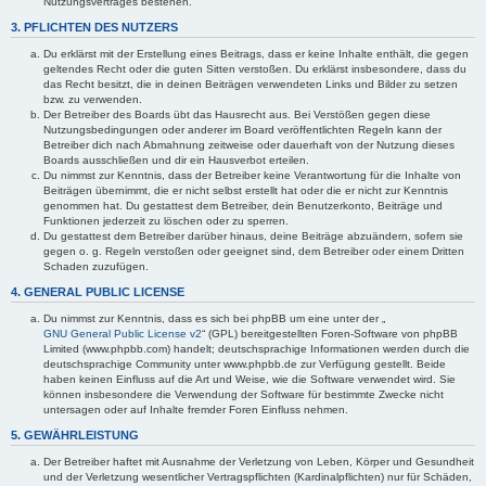
Nutzungsvertrages bestehen.
3. PFLICHTEN DES NUTZERS
Du erklärst mit der Erstellung eines Beitrags, dass er keine Inhalte enthält, die gegen
geltendes Recht oder die guten Sitten verstoßen. Du erklärst insbesondere, dass du
das Recht besitzt, die in deinen Beiträgen verwendeten Links und Bilder zu setzen
bzw. zu verwenden.
Der Betreiber des Boards übt das Hausrecht aus. Bei Verstößen gegen diese
Nutzungsbedingungen oder anderer im Board veröffentlichten Regeln kann der
Betreiber dich nach Abmahnung zeitweise oder dauerhaft von der Nutzung dieses
Boards ausschließen und dir ein Hausverbot erteilen.
Du nimmst zur Kenntnis, dass der Betreiber keine Verantwortung für die Inhalte von
Beiträgen übernimmt, die er nicht selbst erstellt hat oder die er nicht zur Kenntnis
genommen hat. Du gestattest dem Betreiber, dein Benutzerkonto, Beiträge und
Funktionen jederzeit zu löschen oder zu sperren.
Du gestattest dem Betreiber darüber hinaus, deine Beiträge abzuändern, sofern sie
gegen o. g. Regeln verstoßen oder geeignet sind, dem Betreiber oder einem Dritten
Schaden zuzufügen.
4. GENERAL PUBLIC LICENSE
Du nimmst zur Kenntnis, dass es sich bei phpBB um eine unter der „
GNU General Public License v2
“ (GPL) bereitgestellten Foren-Software von phpBB
Limited (www.phpbb.com) handelt; deutschsprachige Informationen werden durch die
deutschsprachige Community unter www.phpbb.de zur Verfügung gestellt. Beide
haben keinen Einfluss auf die Art und Weise, wie die Software verwendet wird. Sie
können insbesondere die Verwendung der Software für bestimmte Zwecke nicht
untersagen oder auf Inhalte fremder Foren Einfluss nehmen.
5. GEWÄHRLEISTUNG
Der Betreiber haftet mit Ausnahme der Verletzung von Leben, Körper und Gesundheit
und der Verletzung wesentlicher Vertragspflichten (Kardinalpflichten) nur für Schäden,