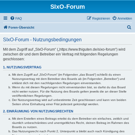
SIxO-Forum
FAQ
Registrieren
Anmelden
S
Foren-Übersicht
u
SIxO-Forum - Nutzungsbedingungen
c
h
Mit dem Zugriff auf „SIxO-Forum“ („https://www.thiguten.de/sixo-forum“) wird
zwischen dir und dem Betreiber ein Vertrag mit folgenden Regelungen
e
geschlossen:
1. NUTZUNGSVERTRAG
Mit dem Zugriff auf „SIxO-Forum“ (im Folgenden „das Board“) schließt du einen
Nutzungsvertrag mit dem Betreiber des Boards ab (im Folgenden „Betreiber“) und
erklärst dich mit den nachfolgenden Regelungen einverstanden.
Wenn du mit diesen Regelungen nicht einverstanden bist, so darfst du das Board
nicht weiter nutzen. Für die Nutzung des Boards gelten jeweils die an dieser Stelle
veröffentlichten Regelungen.
Der Nutzungsvertrag wird auf unbestimmte Zeit geschlossen und kann von beiden
Seiten ohne Einhaltung einer Frist jederzeit gekündigt werden.
2. EINRÄUMUNG VON NUTZUNGSRECHTEN
Mit dem Erstellen eines Beitrags erteilst du dem Betreiber ein einfaches, zeitlich und
räumlich unbeschränktes und unentgeltliches Recht, deinen Beitrag im Rahmen des
Boards zu nutzen.
Das Nutzungsrecht nach Punkt 2, Unterpunkt a bleibt auch nach Kündigung des