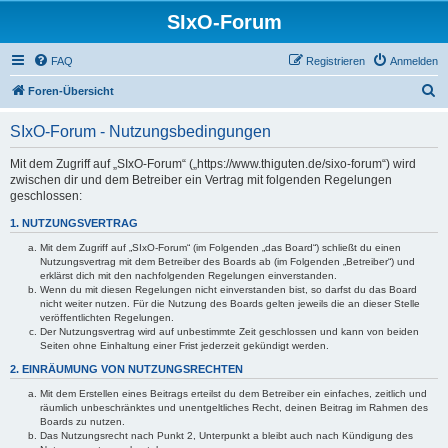
SIxO-Forum
FAQ
Registrieren
Anmelden
S
Foren-Übersicht
u
SIxO-Forum - Nutzungsbedingungen
c
h
Mit dem Zugriff auf „SIxO-Forum“ („https://www.thiguten.de/sixo-forum“) wird
zwischen dir und dem Betreiber ein Vertrag mit folgenden Regelungen
e
geschlossen:
1. NUTZUNGSVERTRAG
Mit dem Zugriff auf „SIxO-Forum“ (im Folgenden „das Board“) schließt du einen
Nutzungsvertrag mit dem Betreiber des Boards ab (im Folgenden „Betreiber“) und
erklärst dich mit den nachfolgenden Regelungen einverstanden.
Wenn du mit diesen Regelungen nicht einverstanden bist, so darfst du das Board
nicht weiter nutzen. Für die Nutzung des Boards gelten jeweils die an dieser Stelle
veröffentlichten Regelungen.
Der Nutzungsvertrag wird auf unbestimmte Zeit geschlossen und kann von beiden
Seiten ohne Einhaltung einer Frist jederzeit gekündigt werden.
2. EINRÄUMUNG VON NUTZUNGSRECHTEN
Mit dem Erstellen eines Beitrags erteilst du dem Betreiber ein einfaches, zeitlich und
räumlich unbeschränktes und unentgeltliches Recht, deinen Beitrag im Rahmen des
Boards zu nutzen.
Das Nutzungsrecht nach Punkt 2, Unterpunkt a bleibt auch nach Kündigung des