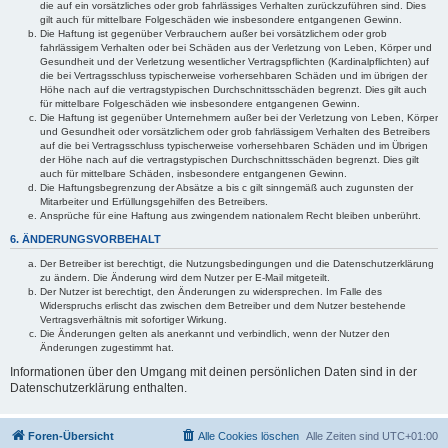
die auf ein vorsätzliches oder grob fahrlässiges Verhalten zurückzuführen sind. Dies
gilt auch für mittelbare Folgeschäden wie insbesondere entgangenen Gewinn.
Die Haftung ist gegenüber Verbrauchern außer bei vorsätzlichem oder grob
fahrlässigem Verhalten oder bei Schäden aus der Verletzung von Leben, Körper und
Gesundheit und der Verletzung wesentlicher Vertragspflichten (Kardinalpflichten) auf
die bei Vertragsschluss typischerweise vorhersehbaren Schäden und im übrigen der
Höhe nach auf die vertragstypischen Durchschnittsschäden begrenzt. Dies gilt auch
für mittelbare Folgeschäden wie insbesondere entgangenen Gewinn.
Die Haftung ist gegenüber Unternehmern außer bei der Verletzung von Leben, Körper
und Gesundheit oder vorsätzlichem oder grob fahrlässigem Verhalten des Betreibers
auf die bei Vertragsschluss typischerweise vorhersehbaren Schäden und im Übrigen
der Höhe nach auf die vertragstypischen Durchschnittsschäden begrenzt. Dies gilt
auch für mittelbare Schäden, insbesondere entgangenen Gewinn.
Die Haftungsbegrenzung der Absätze a bis c gilt sinngemäß auch zugunsten der
Mitarbeiter und Erfüllungsgehilfen des Betreibers.
Ansprüche für eine Haftung aus zwingendem nationalem Recht bleiben unberührt.
6. ÄNDERUNGSVORBEHALT
Der Betreiber ist berechtigt, die Nutzungsbedingungen und die Datenschutzerklärung
zu ändern. Die Änderung wird dem Nutzer per E-Mail mitgeteilt.
Der Nutzer ist berechtigt, den Änderungen zu widersprechen. Im Falle des
Widerspruchs erlischt das zwischen dem Betreiber und dem Nutzer bestehende
Vertragsverhältnis mit sofortiger Wirkung.
Die Änderungen gelten als anerkannt und verbindlich, wenn der Nutzer den
Änderungen zugestimmt hat.
Informationen über den Umgang mit deinen persönlichen Daten sind in der
Datenschutzerklärung enthalten.
Foren-Übersicht
Alle Cookies löschen
Alle Zeiten sind
UTC+01:00