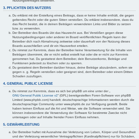
Nutzungsvertrages bestehen.
3. PFLICHTEN DES NUTZERS
Du erklärst mit der Erstellung eines Beitrags, dass er keine Inhalte enthält, die gegen
geltendes Recht oder die guten Sitten verstoßen. Du erklärst insbesondere, dass du
das Recht besitzt, die in deinen Beiträgen verwendeten Links und Bilder zu setzen
bzw. zu verwenden.
Der Betreiber des Boards übt das Hausrecht aus. Bei Verstößen gegen diese
Nutzungsbedingungen oder anderer im Board veröffentlichten Regeln kann der
Betreiber dich nach Abmahnung zeitweise oder dauerhaft von der Nutzung dieses
Boards ausschließen und dir ein Hausverbot erteilen.
Du nimmst zur Kenntnis, dass der Betreiber keine Verantwortung für die Inhalte von
Beiträgen übernimmt, die er nicht selbst erstellt hat oder die er nicht zur Kenntnis
genommen hat. Du gestattest dem Betreiber, dein Benutzerkonto, Beiträge und
Funktionen jederzeit zu löschen oder zu sperren.
Du gestattest dem Betreiber darüber hinaus, deine Beiträge abzuändern, sofern sie
gegen o. g. Regeln verstoßen oder geeignet sind, dem Betreiber oder einem Dritten
Schaden zuzufügen.
4. GENERAL PUBLIC LICENSE
Du nimmst zur Kenntnis, dass es sich bei phpBB um eine unter der „
GNU General Public License v2
“ (GPL) bereitgestellten Foren-Software von phpBB
Limited (www.phpbb.com) handelt; deutschsprachige Informationen werden durch die
deutschsprachige Community unter www.phpbb.de zur Verfügung gestellt. Beide
haben keinen Einfluss auf die Art und Weise, wie die Software verwendet wird. Sie
können insbesondere die Verwendung der Software für bestimmte Zwecke nicht
untersagen oder auf Inhalte fremder Foren Einfluss nehmen.
5. GEWÄHRLEISTUNG
Der Betreiber haftet mit Ausnahme der Verletzung von Leben, Körper und Gesundheit
und der Verletzung wesentlicher Vertragspflichten (Kardinalpflichten) nur für Schäden,