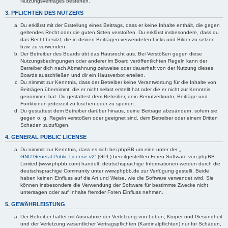
Nutzungsvertrages bestehen.
3. PFLICHTEN DES NUTZERS
Du erklärst mit der Erstellung eines Beitrags, dass er keine Inhalte enthält, die gegen
geltendes Recht oder die guten Sitten verstoßen. Du erklärst insbesondere, dass du
das Recht besitzt, die in deinen Beiträgen verwendeten Links und Bilder zu setzen
bzw. zu verwenden.
Der Betreiber des Boards übt das Hausrecht aus. Bei Verstößen gegen diese
Nutzungsbedingungen oder anderer im Board veröffentlichten Regeln kann der
Betreiber dich nach Abmahnung zeitweise oder dauerhaft von der Nutzung dieses
Boards ausschließen und dir ein Hausverbot erteilen.
Du nimmst zur Kenntnis, dass der Betreiber keine Verantwortung für die Inhalte von
Beiträgen übernimmt, die er nicht selbst erstellt hat oder die er nicht zur Kenntnis
genommen hat. Du gestattest dem Betreiber, dein Benutzerkonto, Beiträge und
Funktionen jederzeit zu löschen oder zu sperren.
Du gestattest dem Betreiber darüber hinaus, deine Beiträge abzuändern, sofern sie
gegen o. g. Regeln verstoßen oder geeignet sind, dem Betreiber oder einem Dritten
Schaden zuzufügen.
4. GENERAL PUBLIC LICENSE
Du nimmst zur Kenntnis, dass es sich bei phpBB um eine unter der „
GNU General Public License v2
“ (GPL) bereitgestellten Foren-Software von phpBB
Limited (www.phpbb.com) handelt; deutschsprachige Informationen werden durch die
deutschsprachige Community unter www.phpbb.de zur Verfügung gestellt. Beide
haben keinen Einfluss auf die Art und Weise, wie die Software verwendet wird. Sie
können insbesondere die Verwendung der Software für bestimmte Zwecke nicht
untersagen oder auf Inhalte fremder Foren Einfluss nehmen.
5. GEWÄHRLEISTUNG
Der Betreiber haftet mit Ausnahme der Verletzung von Leben, Körper und Gesundheit
und der Verletzung wesentlicher Vertragspflichten (Kardinalpflichten) nur für Schäden,