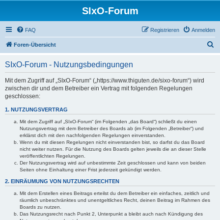
SIxO-Forum
FAQ
Registrieren
Anmelden
S
Foren-Übersicht
u
SIxO-Forum - Nutzungsbedingungen
c
h
Mit dem Zugriff auf „SIxO-Forum“ („https://www.thiguten.de/sixo-forum“) wird
zwischen dir und dem Betreiber ein Vertrag mit folgenden Regelungen
e
geschlossen:
1. NUTZUNGSVERTRAG
Mit dem Zugriff auf „SIxO-Forum“ (im Folgenden „das Board“) schließt du einen
Nutzungsvertrag mit dem Betreiber des Boards ab (im Folgenden „Betreiber“) und
erklärst dich mit den nachfolgenden Regelungen einverstanden.
Wenn du mit diesen Regelungen nicht einverstanden bist, so darfst du das Board
nicht weiter nutzen. Für die Nutzung des Boards gelten jeweils die an dieser Stelle
veröffentlichten Regelungen.
Der Nutzungsvertrag wird auf unbestimmte Zeit geschlossen und kann von beiden
Seiten ohne Einhaltung einer Frist jederzeit gekündigt werden.
2. EINRÄUMUNG VON NUTZUNGSRECHTEN
Mit dem Erstellen eines Beitrags erteilst du dem Betreiber ein einfaches, zeitlich und
räumlich unbeschränktes und unentgeltliches Recht, deinen Beitrag im Rahmen des
Boards zu nutzen.
Das Nutzungsrecht nach Punkt 2, Unterpunkt a bleibt auch nach Kündigung des