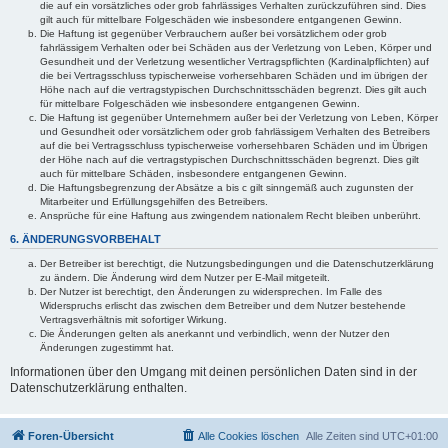
die auf ein vorsätzliches oder grob fahrlässiges Verhalten zurückzuführen sind. Dies
gilt auch für mittelbare Folgeschäden wie insbesondere entgangenen Gewinn.
Die Haftung ist gegenüber Verbrauchern außer bei vorsätzlichem oder grob
fahrlässigem Verhalten oder bei Schäden aus der Verletzung von Leben, Körper und
Gesundheit und der Verletzung wesentlicher Vertragspflichten (Kardinalpflichten) auf
die bei Vertragsschluss typischerweise vorhersehbaren Schäden und im übrigen der
Höhe nach auf die vertragstypischen Durchschnittsschäden begrenzt. Dies gilt auch
für mittelbare Folgeschäden wie insbesondere entgangenen Gewinn.
Die Haftung ist gegenüber Unternehmern außer bei der Verletzung von Leben, Körper
und Gesundheit oder vorsätzlichem oder grob fahrlässigem Verhalten des Betreibers
auf die bei Vertragsschluss typischerweise vorhersehbaren Schäden und im Übrigen
der Höhe nach auf die vertragstypischen Durchschnittsschäden begrenzt. Dies gilt
auch für mittelbare Schäden, insbesondere entgangenen Gewinn.
Die Haftungsbegrenzung der Absätze a bis c gilt sinngemäß auch zugunsten der
Mitarbeiter und Erfüllungsgehilfen des Betreibers.
Ansprüche für eine Haftung aus zwingendem nationalem Recht bleiben unberührt.
6. ÄNDERUNGSVORBEHALT
Der Betreiber ist berechtigt, die Nutzungsbedingungen und die Datenschutzerklärung
zu ändern. Die Änderung wird dem Nutzer per E-Mail mitgeteilt.
Der Nutzer ist berechtigt, den Änderungen zu widersprechen. Im Falle des
Widerspruchs erlischt das zwischen dem Betreiber und dem Nutzer bestehende
Vertragsverhältnis mit sofortiger Wirkung.
Die Änderungen gelten als anerkannt und verbindlich, wenn der Nutzer den
Änderungen zugestimmt hat.
Informationen über den Umgang mit deinen persönlichen Daten sind in der
Datenschutzerklärung enthalten.
Foren-Übersicht
Alle Cookies löschen
Alle Zeiten sind
UTC+01:00