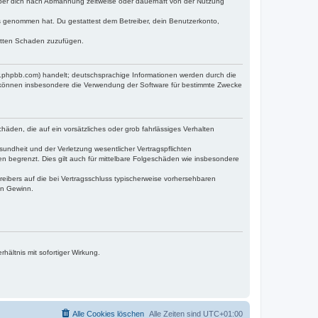
iber dich nach Abmahnung zeitweise oder dauerhaft von der Nutzung
tnis genommen hat. Du gestattest dem Betreiber, dein Benutzerkonto,
ritten Schaden zuzufügen.
w.phpbb.com) handelt; deutschsprachige Informationen werden durch die
e können insbesondere die Verwendung der Software für bestimmte Zwecke
häden, die auf ein vorsätzliches oder grob fahrlässiges Verhalten
undheit und der Verletzung wesentlicher Vertragspflichten
n begrenzt. Dies gilt auch für mittelbare Folgeschäden wie insbesondere
eibers auf die bei Vertragsschluss typischerweise vorhersehbaren
en Gewinn.
ältnis mit sofortiger Wirkung.
Alle Cookies löschen
Alle Zeiten sind
UTC+01:00