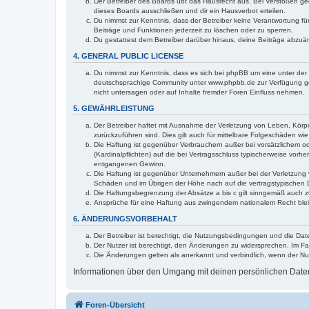
Der Betreiber des Boards übt das Hausrecht aus. Bei Verstößen g
dieses Boards ausschließen und dir ein Hausverbot erteilen.
Du nimmst zur Kenntnis, dass der Betreiber keine Verantwortung für 
Beiträge und Funktionen jederzeit zu löschen oder zu sperren.
Du gestattest dem Betreiber darüber hinaus, deine Beiträge abzuä
4. GENERAL PUBLIC LICENSE
Du nimmst zur Kenntnis, dass es sich bei phpBB um eine unter der 
deutschsprachige Community unter www.phpbb.de zur Verfügung gest
nicht untersagen oder auf Inhalte fremder Foren Einfluss nehmen.
5. GEWÄHRLEISTUNG
Der Betreiber haftet mit Ausnahme der Verletzung von Leben, Körper
zurückzuführen sind. Dies gilt auch für mittelbare Folgeschäden 
Die Haftung ist gegenüber Verbrauchern außer bei vorsätzlichem o
(Kardinalpflichten) auf die bei Vertragsschluss typischerweise vo
entgangenen Gewinn.
Die Haftung ist gegenüber Unternehmern außer bei der Verletzung 
Schäden und im Übrigen der Höhe nach auf die vertragstypischen 
Die Haftungsbegrenzung der Absätze a bis c gilt sinngemäß auch zu
Ansprüche für eine Haftung aus zwingendem nationalem Recht blei
6. ÄNDERUNGSVORBEHALT
Der Betreiber ist berechtigt, die Nutzungsbedingungen und die Dat
Der Nutzer ist berechtigt, den Änderungen zu widersprechen. Im Fa
Die Änderungen gelten als anerkannt und verbindlich, wenn der N
Informationen über den Umgang mit deinen persönlichen Daten 
Foren-Übersicht