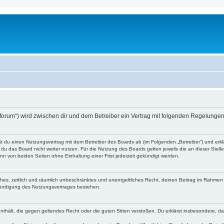
o-forum“) wird zwischen dir und dem Betreiber ein Vertrag mit folgenden Regelunge
eßt du einen Nutzungsvertrag mit dem Betreiber des Boards ab (im Folgenden „Betreiber“) und er
du das Board nicht weiter nutzen. Für die Nutzung des Boards gelten jeweils die an dieser Stell
n von beiden Seiten ohne Einhaltung einer Frist jederzeit gekündigt werden.
faches, zeitlich und räumlich unbeschränktes und unentgeltliches Recht, deinen Beitrag im Rahme
Kündigung des Nutzungsvertrages bestehen.
e enthält, die gegen geltendes Recht oder die guten Sitten verstoßen. Du erklärst insbesondere, 