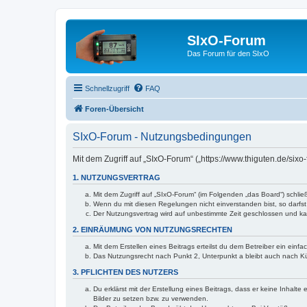
SIxO-Forum
Das Forum für den SIxO
Schnellzugriff
FAQ
Foren-Übersicht
SIxO-Forum - Nutzungsbedingungen
Mit dem Zugriff auf „SIxO-Forum“ („https://www.thiguten.de/six
1. NUTZUNGSVERTRAG
Mit dem Zugriff auf „SIxO-Forum“ (im Folgenden „das Board“) schli
Wenn du mit diesen Regelungen nicht einverstanden bist, so darfst 
Der Nutzungsvertrag wird auf unbestimmte Zeit geschlossen und kan
2. EINRÄUMUNG VON NUTZUNGSRECHTEN
Mit dem Erstellen eines Beitrags erteilst du dem Betreiber ein ein
Das Nutzungsrecht nach Punkt 2, Unterpunkt a bleibt auch nach 
3. PFLICHTEN DES NUTZERS
Du erklärst mit der Erstellung eines Beitrags, dass er keine Inhalt
Bilder zu setzen bzw. zu verwenden.