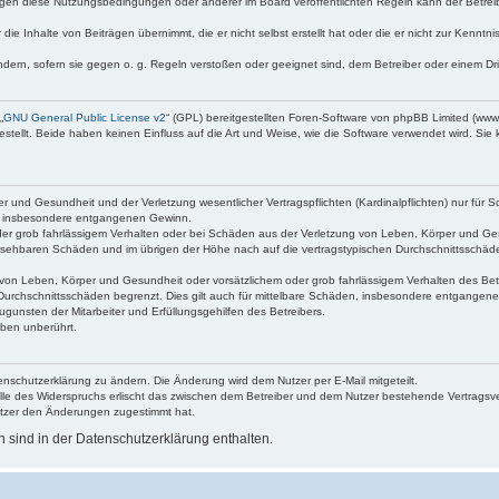
egen diese Nutzungsbedingungen oder anderer im Board veröffentlichten Regeln kann der Betre
die Inhalte von Beiträgen übernimmt, die er nicht selbst erstellt hat oder die er nicht zur Kenn
ndern, sofern sie gegen o. g. Regeln verstoßen oder geeignet sind, dem Betreiber oder einem D
„
GNU General Public License v2
“ (GPL) bereitgestellten Foren-Software von phpBB Limited (ww
ellt. Beide haben keinen Einfluss auf die Art und Weise, wie die Software verwendet wird. Si
 und Gesundheit und der Verletzung wesentlicher Vertragspflichten (Kardinalpflichten) nur für Sc
wie insbesondere entgangenen Gewinn.
der grob fahrlässigem Verhalten oder bei Schäden aus der Verletzung von Leben, Körper und Ges
rhersehbaren Schäden und im übrigen der Höhe nach auf die vertragstypischen Durchschnittsschäde
von Leben, Körper und Gesundheit oder vorsätzlichem oder grob fahrlässigem Verhalten des Betr
Durchschnittsschäden begrenzt. Dies gilt auch für mittelbare Schäden, insbesondere entgangen
gunsten der Mitarbeiter und Erfüllungsgehilfen des Betreibers.
ben unberührt.
enschutzerklärung zu ändern. Die Änderung wird dem Nutzer per E-Mail mitgeteilt.
lle des Widerspruchs erlischt das zwischen dem Betreiber und dem Nutzer bestehende Vertragsverh
utzer den Änderungen zugestimmt hat.
sind in der Datenschutzerklärung enthalten.