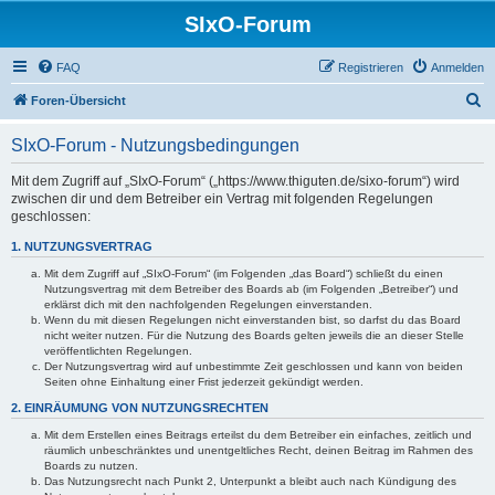
SIxO-Forum
FAQ
Registrieren
Anmelden
S
Foren-Übersicht
u
SIxO-Forum - Nutzungsbedingungen
c
h
Mit dem Zugriff auf „SIxO-Forum“ („https://www.thiguten.de/sixo-forum“) wird
zwischen dir und dem Betreiber ein Vertrag mit folgenden Regelungen
e
geschlossen:
1. NUTZUNGSVERTRAG
Mit dem Zugriff auf „SIxO-Forum“ (im Folgenden „das Board“) schließt du einen
Nutzungsvertrag mit dem Betreiber des Boards ab (im Folgenden „Betreiber“) und
erklärst dich mit den nachfolgenden Regelungen einverstanden.
Wenn du mit diesen Regelungen nicht einverstanden bist, so darfst du das Board
nicht weiter nutzen. Für die Nutzung des Boards gelten jeweils die an dieser Stelle
veröffentlichten Regelungen.
Der Nutzungsvertrag wird auf unbestimmte Zeit geschlossen und kann von beiden
Seiten ohne Einhaltung einer Frist jederzeit gekündigt werden.
2. EINRÄUMUNG VON NUTZUNGSRECHTEN
Mit dem Erstellen eines Beitrags erteilst du dem Betreiber ein einfaches, zeitlich und
räumlich unbeschränktes und unentgeltliches Recht, deinen Beitrag im Rahmen des
Boards zu nutzen.
Das Nutzungsrecht nach Punkt 2, Unterpunkt a bleibt auch nach Kündigung des