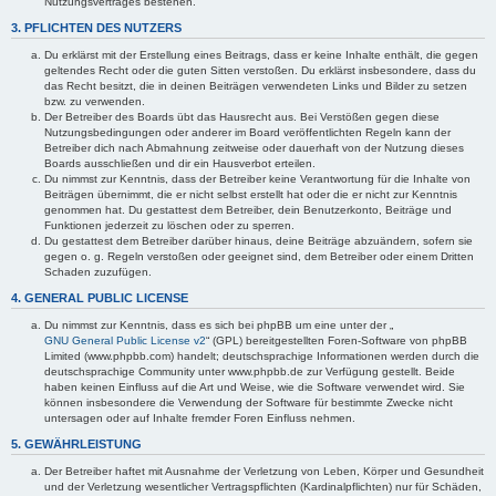
Nutzungsvertrages bestehen.
3. PFLICHTEN DES NUTZERS
Du erklärst mit der Erstellung eines Beitrags, dass er keine Inhalte enthält, die gegen
geltendes Recht oder die guten Sitten verstoßen. Du erklärst insbesondere, dass du
das Recht besitzt, die in deinen Beiträgen verwendeten Links und Bilder zu setzen
bzw. zu verwenden.
Der Betreiber des Boards übt das Hausrecht aus. Bei Verstößen gegen diese
Nutzungsbedingungen oder anderer im Board veröffentlichten Regeln kann der
Betreiber dich nach Abmahnung zeitweise oder dauerhaft von der Nutzung dieses
Boards ausschließen und dir ein Hausverbot erteilen.
Du nimmst zur Kenntnis, dass der Betreiber keine Verantwortung für die Inhalte von
Beiträgen übernimmt, die er nicht selbst erstellt hat oder die er nicht zur Kenntnis
genommen hat. Du gestattest dem Betreiber, dein Benutzerkonto, Beiträge und
Funktionen jederzeit zu löschen oder zu sperren.
Du gestattest dem Betreiber darüber hinaus, deine Beiträge abzuändern, sofern sie
gegen o. g. Regeln verstoßen oder geeignet sind, dem Betreiber oder einem Dritten
Schaden zuzufügen.
4. GENERAL PUBLIC LICENSE
Du nimmst zur Kenntnis, dass es sich bei phpBB um eine unter der „
GNU General Public License v2
“ (GPL) bereitgestellten Foren-Software von phpBB
Limited (www.phpbb.com) handelt; deutschsprachige Informationen werden durch die
deutschsprachige Community unter www.phpbb.de zur Verfügung gestellt. Beide
haben keinen Einfluss auf die Art und Weise, wie die Software verwendet wird. Sie
können insbesondere die Verwendung der Software für bestimmte Zwecke nicht
untersagen oder auf Inhalte fremder Foren Einfluss nehmen.
5. GEWÄHRLEISTUNG
Der Betreiber haftet mit Ausnahme der Verletzung von Leben, Körper und Gesundheit
und der Verletzung wesentlicher Vertragspflichten (Kardinalpflichten) nur für Schäden,