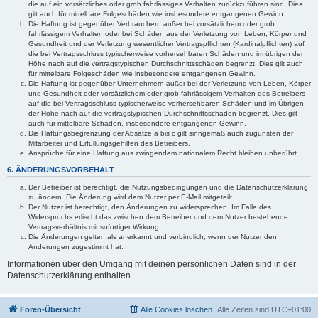
die auf ein vorsätzliches oder grob fahrlässiges Verhalten zurückzuführen sind. Dies
gilt auch für mittelbare Folgeschäden wie insbesondere entgangenen Gewinn.
Die Haftung ist gegenüber Verbrauchern außer bei vorsätzlichem oder grob
fahrlässigem Verhalten oder bei Schäden aus der Verletzung von Leben, Körper und
Gesundheit und der Verletzung wesentlicher Vertragspflichten (Kardinalpflichten) auf
die bei Vertragsschluss typischerweise vorhersehbaren Schäden und im übrigen der
Höhe nach auf die vertragstypischen Durchschnittsschäden begrenzt. Dies gilt auch
für mittelbare Folgeschäden wie insbesondere entgangenen Gewinn.
Die Haftung ist gegenüber Unternehmern außer bei der Verletzung von Leben, Körper
und Gesundheit oder vorsätzlichem oder grob fahrlässigem Verhalten des Betreibers
auf die bei Vertragsschluss typischerweise vorhersehbaren Schäden und im Übrigen
der Höhe nach auf die vertragstypischen Durchschnittsschäden begrenzt. Dies gilt
auch für mittelbare Schäden, insbesondere entgangenen Gewinn.
Die Haftungsbegrenzung der Absätze a bis c gilt sinngemäß auch zugunsten der
Mitarbeiter und Erfüllungsgehilfen des Betreibers.
Ansprüche für eine Haftung aus zwingendem nationalem Recht bleiben unberührt.
6. ÄNDERUNGSVORBEHALT
Der Betreiber ist berechtigt, die Nutzungsbedingungen und die Datenschutzerklärung
zu ändern. Die Änderung wird dem Nutzer per E-Mail mitgeteilt.
Der Nutzer ist berechtigt, den Änderungen zu widersprechen. Im Falle des
Widerspruchs erlischt das zwischen dem Betreiber und dem Nutzer bestehende
Vertragsverhältnis mit sofortiger Wirkung.
Die Änderungen gelten als anerkannt und verbindlich, wenn der Nutzer den
Änderungen zugestimmt hat.
Informationen über den Umgang mit deinen persönlichen Daten sind in der
Datenschutzerklärung enthalten.
Foren-Übersicht
Alle Cookies löschen
Alle Zeiten sind
UTC+01:00