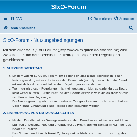
SIxO-Forum
FAQ
Registrieren
Anmelden
S
Foren-Übersicht
u
SIxO-Forum - Nutzungsbedingungen
c
h
Mit dem Zugriff auf „SIxO-Forum“ („https://www.thiguten.de/sixo-forum“) wird
zwischen dir und dem Betreiber ein Vertrag mit folgenden Regelungen
e
geschlossen:
1. NUTZUNGSVERTRAG
Mit dem Zugriff auf „SIxO-Forum“ (im Folgenden „das Board“) schließt du einen
Nutzungsvertrag mit dem Betreiber des Boards ab (im Folgenden „Betreiber“) und
erklärst dich mit den nachfolgenden Regelungen einverstanden.
Wenn du mit diesen Regelungen nicht einverstanden bist, so darfst du das Board
nicht weiter nutzen. Für die Nutzung des Boards gelten jeweils die an dieser Stelle
veröffentlichten Regelungen.
Der Nutzungsvertrag wird auf unbestimmte Zeit geschlossen und kann von beiden
Seiten ohne Einhaltung einer Frist jederzeit gekündigt werden.
2. EINRÄUMUNG VON NUTZUNGSRECHTEN
Mit dem Erstellen eines Beitrags erteilst du dem Betreiber ein einfaches, zeitlich und
räumlich unbeschränktes und unentgeltliches Recht, deinen Beitrag im Rahmen des
Boards zu nutzen.
Das Nutzungsrecht nach Punkt 2, Unterpunkt a bleibt auch nach Kündigung des