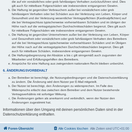
die auf ein vorsätzliches oder grob fahrlässiges Verhalten zurückzuführen sind. Dies
gilt auch für mittelbare Folgeschäden wie insbesondere entgangenen Gewinn.
Die Haftung ist gegenüber Verbrauchern außer bei vorsätzlichem oder grob
fahrlässigem Verhalten oder bei Schäden aus der Verletzung von Leben, Körper und
Gesundheit und der Verletzung wesentlicher Vertragspflichten (Kardinalpflichten) auf
die bei Vertragsschluss typischerweise vorhersehbaren Schäden und im übrigen der
Höhe nach auf die vertragstypischen Durchschnittsschäden begrenzt. Dies gilt auch
für mittelbare Folgeschäden wie insbesondere entgangenen Gewinn.
Die Haftung ist gegenüber Unternehmern außer bei der Verletzung von Leben, Körper
und Gesundheit oder vorsätzlichem oder grob fahrlässigem Verhalten des Betreibers
auf die bei Vertragsschluss typischerweise vorhersehbaren Schäden und im Übrigen
der Höhe nach auf die vertragstypischen Durchschnittsschäden begrenzt. Dies gilt
auch für mittelbare Schäden, insbesondere entgangenen Gewinn.
Die Haftungsbegrenzung der Absätze a bis c gilt sinngemäß auch zugunsten der
Mitarbeiter und Erfüllungsgehilfen des Betreibers.
Ansprüche für eine Haftung aus zwingendem nationalem Recht bleiben unberührt.
6. ÄNDERUNGSVORBEHALT
Der Betreiber ist berechtigt, die Nutzungsbedingungen und die Datenschutzerklärung
zu ändern. Die Änderung wird dem Nutzer per E-Mail mitgeteilt.
Der Nutzer ist berechtigt, den Änderungen zu widersprechen. Im Falle des
Widerspruchs erlischt das zwischen dem Betreiber und dem Nutzer bestehende
Vertragsverhältnis mit sofortiger Wirkung.
Die Änderungen gelten als anerkannt und verbindlich, wenn der Nutzer den
Änderungen zugestimmt hat.
Informationen über den Umgang mit deinen persönlichen Daten sind in der
Datenschutzerklärung enthalten.
Foren-Übersicht
Alle Cookies löschen
Alle Zeiten sind
UTC+01:00