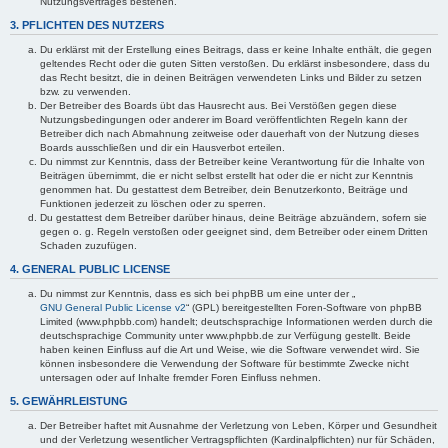
Nutzungsvertrages bestehen.
3. PFLICHTEN DES NUTZERS
Du erklärst mit der Erstellung eines Beitrags, dass er keine Inhalte enthält, die gegen
geltendes Recht oder die guten Sitten verstoßen. Du erklärst insbesondere, dass du
das Recht besitzt, die in deinen Beiträgen verwendeten Links und Bilder zu setzen
bzw. zu verwenden.
Der Betreiber des Boards übt das Hausrecht aus. Bei Verstößen gegen diese
Nutzungsbedingungen oder anderer im Board veröffentlichten Regeln kann der
Betreiber dich nach Abmahnung zeitweise oder dauerhaft von der Nutzung dieses
Boards ausschließen und dir ein Hausverbot erteilen.
Du nimmst zur Kenntnis, dass der Betreiber keine Verantwortung für die Inhalte von
Beiträgen übernimmt, die er nicht selbst erstellt hat oder die er nicht zur Kenntnis
genommen hat. Du gestattest dem Betreiber, dein Benutzerkonto, Beiträge und
Funktionen jederzeit zu löschen oder zu sperren.
Du gestattest dem Betreiber darüber hinaus, deine Beiträge abzuändern, sofern sie
gegen o. g. Regeln verstoßen oder geeignet sind, dem Betreiber oder einem Dritten
Schaden zuzufügen.
4. GENERAL PUBLIC LICENSE
Du nimmst zur Kenntnis, dass es sich bei phpBB um eine unter der „
GNU General Public License v2
“ (GPL) bereitgestellten Foren-Software von phpBB
Limited (www.phpbb.com) handelt; deutschsprachige Informationen werden durch die
deutschsprachige Community unter www.phpbb.de zur Verfügung gestellt. Beide
haben keinen Einfluss auf die Art und Weise, wie die Software verwendet wird. Sie
können insbesondere die Verwendung der Software für bestimmte Zwecke nicht
untersagen oder auf Inhalte fremder Foren Einfluss nehmen.
5. GEWÄHRLEISTUNG
Der Betreiber haftet mit Ausnahme der Verletzung von Leben, Körper und Gesundheit
und der Verletzung wesentlicher Vertragspflichten (Kardinalpflichten) nur für Schäden,