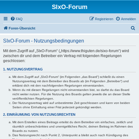
SIxO-Forum
FAQ
Registrieren
Anmelden
S
Foren-Übersicht
u
SIxO-Forum - Nutzungsbedingungen
c
h
Mit dem Zugriff auf „SIxO-Forum“ („https://www.thiguten.de/sixo-forum“) wird
zwischen dir und dem Betreiber ein Vertrag mit folgenden Regelungen
e
geschlossen:
1. NUTZUNGSVERTRAG
Mit dem Zugriff auf „SIxO-Forum“ (im Folgenden „das Board“) schließt du einen
Nutzungsvertrag mit dem Betreiber des Boards ab (im Folgenden „Betreiber“) und
erklärst dich mit den nachfolgenden Regelungen einverstanden.
Wenn du mit diesen Regelungen nicht einverstanden bist, so darfst du das Board
nicht weiter nutzen. Für die Nutzung des Boards gelten jeweils die an dieser Stelle
veröffentlichten Regelungen.
Der Nutzungsvertrag wird auf unbestimmte Zeit geschlossen und kann von beiden
Seiten ohne Einhaltung einer Frist jederzeit gekündigt werden.
2. EINRÄUMUNG VON NUTZUNGSRECHTEN
Mit dem Erstellen eines Beitrags erteilst du dem Betreiber ein einfaches, zeitlich und
räumlich unbeschränktes und unentgeltliches Recht, deinen Beitrag im Rahmen des
Boards zu nutzen.
Das Nutzungsrecht nach Punkt 2, Unterpunkt a bleibt auch nach Kündigung des