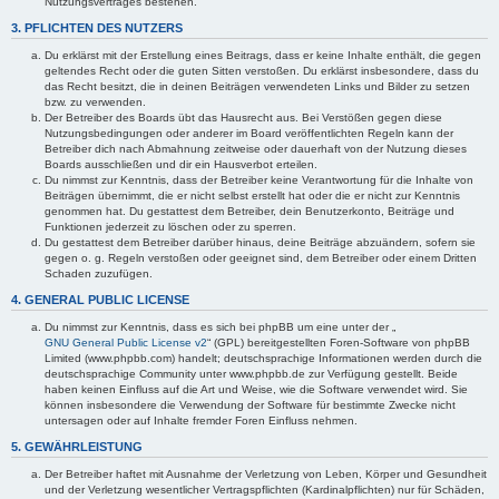
Nutzungsvertrages bestehen.
3. PFLICHTEN DES NUTZERS
Du erklärst mit der Erstellung eines Beitrags, dass er keine Inhalte enthält, die gegen
geltendes Recht oder die guten Sitten verstoßen. Du erklärst insbesondere, dass du
das Recht besitzt, die in deinen Beiträgen verwendeten Links und Bilder zu setzen
bzw. zu verwenden.
Der Betreiber des Boards übt das Hausrecht aus. Bei Verstößen gegen diese
Nutzungsbedingungen oder anderer im Board veröffentlichten Regeln kann der
Betreiber dich nach Abmahnung zeitweise oder dauerhaft von der Nutzung dieses
Boards ausschließen und dir ein Hausverbot erteilen.
Du nimmst zur Kenntnis, dass der Betreiber keine Verantwortung für die Inhalte von
Beiträgen übernimmt, die er nicht selbst erstellt hat oder die er nicht zur Kenntnis
genommen hat. Du gestattest dem Betreiber, dein Benutzerkonto, Beiträge und
Funktionen jederzeit zu löschen oder zu sperren.
Du gestattest dem Betreiber darüber hinaus, deine Beiträge abzuändern, sofern sie
gegen o. g. Regeln verstoßen oder geeignet sind, dem Betreiber oder einem Dritten
Schaden zuzufügen.
4. GENERAL PUBLIC LICENSE
Du nimmst zur Kenntnis, dass es sich bei phpBB um eine unter der „
GNU General Public License v2
“ (GPL) bereitgestellten Foren-Software von phpBB
Limited (www.phpbb.com) handelt; deutschsprachige Informationen werden durch die
deutschsprachige Community unter www.phpbb.de zur Verfügung gestellt. Beide
haben keinen Einfluss auf die Art und Weise, wie die Software verwendet wird. Sie
können insbesondere die Verwendung der Software für bestimmte Zwecke nicht
untersagen oder auf Inhalte fremder Foren Einfluss nehmen.
5. GEWÄHRLEISTUNG
Der Betreiber haftet mit Ausnahme der Verletzung von Leben, Körper und Gesundheit
und der Verletzung wesentlicher Vertragspflichten (Kardinalpflichten) nur für Schäden,