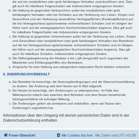
die auf ein vorsätzliches oder grob fahrlässiges Verhalten zurückzuführen sind. Dies
gilt auch für mittelbare Folgeschäden wie insbesondere entgangenen Gewinn.
Die Haftung ist gegenüber Verbrauchern außer bei vorsätzlichem oder grob
fahrlässigem Verhalten oder bei Schäden aus der Verletzung von Leben, Körper und
Gesundheit und der Verletzung wesentlicher Vertragspflichten (Kardinalpflichten) auf
die bei Vertragsschluss typischerweise vorhersehbaren Schäden und im übrigen der
Höhe nach auf die vertragstypischen Durchschnittsschäden begrenzt. Dies gilt auch
für mittelbare Folgeschäden wie insbesondere entgangenen Gewinn.
Die Haftung ist gegenüber Unternehmern außer bei der Verletzung von Leben, Körper
und Gesundheit oder vorsätzlichem oder grob fahrlässigem Verhalten des Betreibers
auf die bei Vertragsschluss typischerweise vorhersehbaren Schäden und im Übrigen
der Höhe nach auf die vertragstypischen Durchschnittsschäden begrenzt. Dies gilt
auch für mittelbare Schäden, insbesondere entgangenen Gewinn.
Die Haftungsbegrenzung der Absätze a bis c gilt sinngemäß auch zugunsten der
Mitarbeiter und Erfüllungsgehilfen des Betreibers.
Ansprüche für eine Haftung aus zwingendem nationalem Recht bleiben unberührt.
6. ÄNDERUNGSVORBEHALT
Der Betreiber ist berechtigt, die Nutzungsbedingungen und die Datenschutzerklärung
zu ändern. Die Änderung wird dem Nutzer per E-Mail mitgeteilt.
Der Nutzer ist berechtigt, den Änderungen zu widersprechen. Im Falle des
Widerspruchs erlischt das zwischen dem Betreiber und dem Nutzer bestehende
Vertragsverhältnis mit sofortiger Wirkung.
Die Änderungen gelten als anerkannt und verbindlich, wenn der Nutzer den
Änderungen zugestimmt hat.
Informationen über den Umgang mit deinen persönlichen Daten sind in der
Datenschutzerklärung enthalten.
Foren-Übersicht
Alle Cookies löschen
Alle Zeiten sind
UTC+01:00