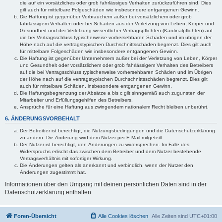
die auf ein vorsätzliches oder grob fahrlässiges Verhalten zurückzuführen sind. Dies
gilt auch für mittelbare Folgeschäden wie insbesondere entgangenen Gewinn.
Die Haftung ist gegenüber Verbrauchern außer bei vorsätzlichem oder grob
fahrlässigem Verhalten oder bei Schäden aus der Verletzung von Leben, Körper und
Gesundheit und der Verletzung wesentlicher Vertragspflichten (Kardinalpflichten) auf
die bei Vertragsschluss typischerweise vorhersehbaren Schäden und im übrigen der
Höhe nach auf die vertragstypischen Durchschnittsschäden begrenzt. Dies gilt auch
für mittelbare Folgeschäden wie insbesondere entgangenen Gewinn.
Die Haftung ist gegenüber Unternehmern außer bei der Verletzung von Leben, Körper
und Gesundheit oder vorsätzlichem oder grob fahrlässigem Verhalten des Betreibers
auf die bei Vertragsschluss typischerweise vorhersehbaren Schäden und im Übrigen
der Höhe nach auf die vertragstypischen Durchschnittsschäden begrenzt. Dies gilt
auch für mittelbare Schäden, insbesondere entgangenen Gewinn.
Die Haftungsbegrenzung der Absätze a bis c gilt sinngemäß auch zugunsten der
Mitarbeiter und Erfüllungsgehilfen des Betreibers.
Ansprüche für eine Haftung aus zwingendem nationalem Recht bleiben unberührt.
6. ÄNDERUNGSVORBEHALT
Der Betreiber ist berechtigt, die Nutzungsbedingungen und die Datenschutzerklärung
zu ändern. Die Änderung wird dem Nutzer per E-Mail mitgeteilt.
Der Nutzer ist berechtigt, den Änderungen zu widersprechen. Im Falle des
Widerspruchs erlischt das zwischen dem Betreiber und dem Nutzer bestehende
Vertragsverhältnis mit sofortiger Wirkung.
Die Änderungen gelten als anerkannt und verbindlich, wenn der Nutzer den
Änderungen zugestimmt hat.
Informationen über den Umgang mit deinen persönlichen Daten sind in der
Datenschutzerklärung enthalten.
Foren-Übersicht
Alle Cookies löschen
Alle Zeiten sind
UTC+01:00