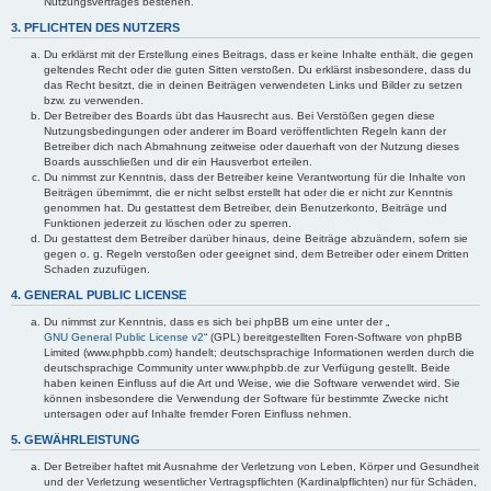
Nutzungsvertrages bestehen.
3. PFLICHTEN DES NUTZERS
Du erklärst mit der Erstellung eines Beitrags, dass er keine Inhalte enthält, die gegen
geltendes Recht oder die guten Sitten verstoßen. Du erklärst insbesondere, dass du
das Recht besitzt, die in deinen Beiträgen verwendeten Links und Bilder zu setzen
bzw. zu verwenden.
Der Betreiber des Boards übt das Hausrecht aus. Bei Verstößen gegen diese
Nutzungsbedingungen oder anderer im Board veröffentlichten Regeln kann der
Betreiber dich nach Abmahnung zeitweise oder dauerhaft von der Nutzung dieses
Boards ausschließen und dir ein Hausverbot erteilen.
Du nimmst zur Kenntnis, dass der Betreiber keine Verantwortung für die Inhalte von
Beiträgen übernimmt, die er nicht selbst erstellt hat oder die er nicht zur Kenntnis
genommen hat. Du gestattest dem Betreiber, dein Benutzerkonto, Beiträge und
Funktionen jederzeit zu löschen oder zu sperren.
Du gestattest dem Betreiber darüber hinaus, deine Beiträge abzuändern, sofern sie
gegen o. g. Regeln verstoßen oder geeignet sind, dem Betreiber oder einem Dritten
Schaden zuzufügen.
4. GENERAL PUBLIC LICENSE
Du nimmst zur Kenntnis, dass es sich bei phpBB um eine unter der „
GNU General Public License v2
“ (GPL) bereitgestellten Foren-Software von phpBB
Limited (www.phpbb.com) handelt; deutschsprachige Informationen werden durch die
deutschsprachige Community unter www.phpbb.de zur Verfügung gestellt. Beide
haben keinen Einfluss auf die Art und Weise, wie die Software verwendet wird. Sie
können insbesondere die Verwendung der Software für bestimmte Zwecke nicht
untersagen oder auf Inhalte fremder Foren Einfluss nehmen.
5. GEWÄHRLEISTUNG
Der Betreiber haftet mit Ausnahme der Verletzung von Leben, Körper und Gesundheit
und der Verletzung wesentlicher Vertragspflichten (Kardinalpflichten) nur für Schäden,