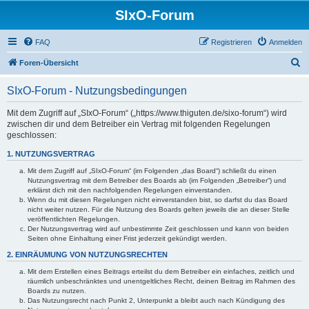
SIxO-Forum
FAQ
Registrieren
Anmelden
S
Foren-Übersicht
u
SIxO-Forum - Nutzungsbedingungen
c
h
Mit dem Zugriff auf „SIxO-Forum“ („https://www.thiguten.de/sixo-forum“) wird
zwischen dir und dem Betreiber ein Vertrag mit folgenden Regelungen
e
geschlossen:
1. NUTZUNGSVERTRAG
Mit dem Zugriff auf „SIxO-Forum“ (im Folgenden „das Board“) schließt du einen
Nutzungsvertrag mit dem Betreiber des Boards ab (im Folgenden „Betreiber“) und
erklärst dich mit den nachfolgenden Regelungen einverstanden.
Wenn du mit diesen Regelungen nicht einverstanden bist, so darfst du das Board
nicht weiter nutzen. Für die Nutzung des Boards gelten jeweils die an dieser Stelle
veröffentlichten Regelungen.
Der Nutzungsvertrag wird auf unbestimmte Zeit geschlossen und kann von beiden
Seiten ohne Einhaltung einer Frist jederzeit gekündigt werden.
2. EINRÄUMUNG VON NUTZUNGSRECHTEN
Mit dem Erstellen eines Beitrags erteilst du dem Betreiber ein einfaches, zeitlich und
räumlich unbeschränktes und unentgeltliches Recht, deinen Beitrag im Rahmen des
Boards zu nutzen.
Das Nutzungsrecht nach Punkt 2, Unterpunkt a bleibt auch nach Kündigung des