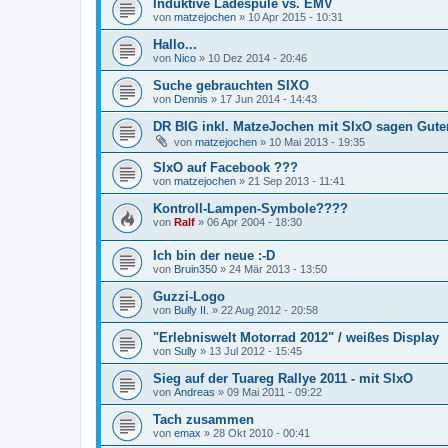
Induktive Ladespule vs. EMV
von
matzejochen
»
10 Apr 2015 - 10:31
Hallo...
von
Nico
»
10 Dez 2014 - 20:46
Suche gebrauchten SIXO
von
Dennis
»
17 Jun 2014 - 14:43
DR BIG inkl. MatzeJochen mit SIxO sagen Gute
von
matzejochen
»
10 Mai 2013 - 19:35
SIxO auf Facebook ???
von
matzejochen
»
21 Sep 2013 - 11:41
Kontroll-Lampen-Symbole????
von
Ralf
»
06 Apr 2004 - 18:30
Ich bin der neue :-D
von
Bruin350
»
24 Mär 2013 - 13:50
Guzzi-Logo
von
Bully II.
»
22 Aug 2012 - 20:58
"Erlebniswelt Motorrad 2012" / weißes Display
von
Sully
»
13 Jul 2012 - 15:45
Sieg auf der Tuareg Rallye 2011 - mit SIxO
von
Andreas
»
09 Mai 2011 - 09:22
Tach zusammen
von
emax
»
28 Okt 2010 - 00:41