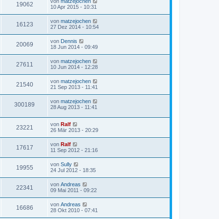
von
matzejochen
19062
10 Apr 2015 - 10:31
von
matzejochen
16123
27 Dez 2014 - 10:54
von
Dennis
20069
18 Jun 2014 - 09:49
von
matzejochen
27611
10 Jun 2014 - 12:28
von
matzejochen
21540
21 Sep 2013 - 11:41
von
matzejochen
300189
28 Aug 2013 - 11:41
von
Ralf
23221
26 Mär 2013 - 20:29
von
Ralf
17617
11 Sep 2012 - 21:16
von
Sully
19955
24 Jul 2012 - 18:35
von
Andreas
22341
09 Mai 2011 - 09:22
von
Andreas
16686
28 Okt 2010 - 07:41