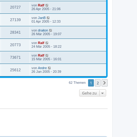
von
Ralf
20727
26 Apr 2005 - 21:06
von
JanB
27139
01 Apr 2005 - 12:33
von
draiton
28341
26 Mär 2005 - 19:07
von
Ralf
20773
24 Mär 2005 - 18:22
von
Ralf
73671
15 Mär 2005 - 16:01
von
Andre
25612
26 Jan 2005 - 20:39
1
2
Nächste
62 Themen
Gehe zu