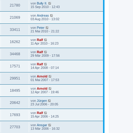
von
Bully II.
21780
15 Sep 2010 - 12:43
von
Andreas
21069
03 Aug 2010 - 13:02
von
Peter
33411
21 Mai 2010 - 21:22
von
Ralf
16262
11 Apr 2010 - 16:23
von
Ralf
34468
29 Mär 2009 - 17:56
von
Ralf
17571
14 Apr 2008 - 07:14
von
Arnold
29951
01 Mai 2007 - 17:53
von
Arnold
18495
12 Apr 2007 - 19:46
von
Jürgen
20642
23 Jul 2006 - 20:05
von
Ralf
17693
15 Apr 2006 - 14:25
von
Ansgar
27703
13 Mär 2006 - 16:32