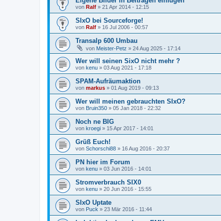
Eigene Bilder in Beiträgen einfügen
von
Ralf
»
21 Apr 2014 - 12:15
SIxO bei Sourceforge!
von
Ralf
»
16 Jul 2006 - 00:57
Transalp 600 Umbau
von
Meister-Petz
»
24 Aug 2025 - 17:14
Wer will seinen SixO nicht mehr ?
von
kenu
»
03 Aug 2021 - 17:18
SPAM-Aufräumaktion
von
markus
»
01 Aug 2019 - 09:13
Wer will meinen gebrauchten SIxO?
von
Bruin350
»
05 Jan 2018 - 22:32
Noch ne BIG
von
kroegi
»
15 Apr 2017 - 14:01
Grüß Euch!
von
Schorschi88
»
16 Aug 2016 - 20:37
PN hier im Forum
von
kenu
»
03 Jun 2016 - 14:01
Stromverbrauch SIX0
von
kenu
»
20 Jun 2016 - 15:55
SIxO Uptate
von
Puck
»
23 Mär 2016 - 11:44