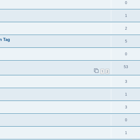
0
1
2
n Tag
5
0
53
1
2
3
1
3
0
1