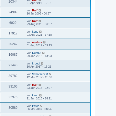
20344
21 Apr 2014 - 12:15
von
Ralf
24909
16 Jul 2006 - 00:57
von
Ralf
6029
29 Aug 2025 - 06:37
von
kenu
17917
03 Aug 2021 - 17:18
von
markus
20242
01 Aug 2019 - 09:13
von
Deet65
16087
29 Jan 2018 - 13:23
von
kroegi
21443
16 Apr 2017 - 16:21
von
Schorschi88
39782
12 Mär 2017 - 20:52
von
Ralf
33106
23 Jun 2016 - 22:27
von
kenu
22975
21 Jun 2016 - 18:21
von
Peter
30589
06 Mai 2016 - 08:54