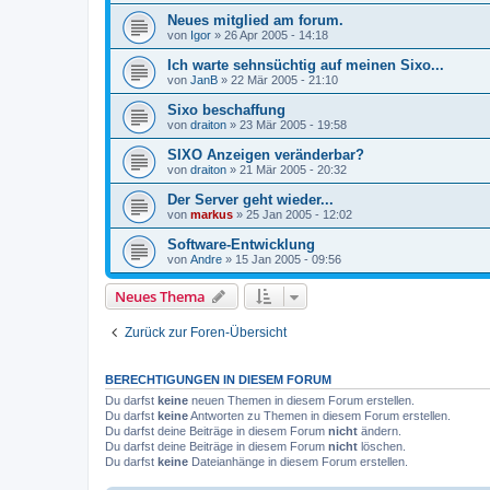
Neues mitglied am forum.
von
Igor
»
26 Apr 2005 - 14:18
Ich warte sehnsüchtig auf meinen Sixo...
von
JanB
»
22 Mär 2005 - 21:10
Sixo beschaffung
von
draiton
»
23 Mär 2005 - 19:58
SIXO Anzeigen veränderbar?
von
draiton
»
21 Mär 2005 - 20:32
Der Server geht wieder...
von
markus
»
25 Jan 2005 - 12:02
Software-Entwicklung
von
Andre
»
15 Jan 2005 - 09:56
Neues Thema
Zurück zur Foren-Übersicht
BERECHTIGUNGEN IN DIESEM FORUM
Du darfst
keine
neuen Themen in diesem Forum erstellen.
Du darfst
keine
Antworten zu Themen in diesem Forum erstellen.
Du darfst deine Beiträge in diesem Forum
nicht
ändern.
Du darfst deine Beiträge in diesem Forum
nicht
löschen.
Du darfst
keine
Dateianhänge in diesem Forum erstellen.