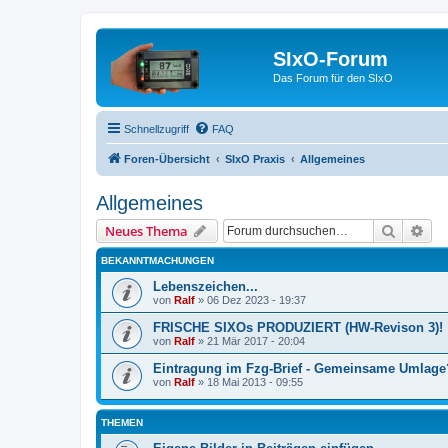
SIxO-Forum
Das Forum für den SIxO
Schnellzugriff
FAQ
Foren-Übersicht
SIxO Praxis
Allgemeines
Allgemeines
Suche
Erw
Neues Thema
BEKANNTMACHUNGEN
Lebenszeichen...
von
Ralf
»
06 Dez 2023 - 19:37
FRISCHE SIXOs PRODUZIERT (HW-Revison 3)!
von
Ralf
»
21 Mär 2017 - 20:04
Eintragung im Fzg-Brief - Gemeinsame Umlage
von
Ralf
»
18 Mai 2013 - 09:55
THEMEN