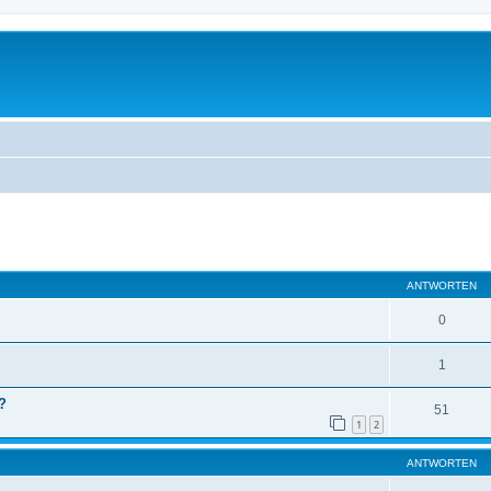
eiterte Suche
ANTWORTEN
0
1
?
51
1
2
ANTWORTEN