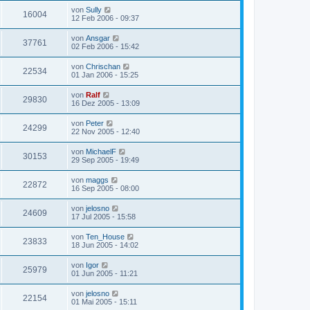
von
Sully
16004
12 Feb 2006 - 09:37
von
Ansgar
37761
02 Feb 2006 - 15:42
von
Chrischan
22534
01 Jan 2006 - 15:25
von
Ralf
29830
16 Dez 2005 - 13:09
von
Peter
24299
22 Nov 2005 - 12:40
von
MichaelF
30153
29 Sep 2005 - 19:49
von
maggs
22872
16 Sep 2005 - 08:00
von
jelosno
24609
17 Jul 2005 - 15:58
von
Ten_House
23833
18 Jun 2005 - 14:02
von
Igor
25979
01 Jun 2005 - 11:21
von
jelosno
22154
01 Mai 2005 - 15:11