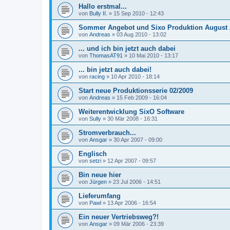
Hallo erstmal...
von
Bully II.
»
15 Sep 2010 - 12:43
Sommer Angebot und Sixo Produktion August 
von
Andreas
»
03 Aug 2010 - 13:02
... und ich bin jetzt auch dabei
von
ThomasAT91
»
10 Mai 2010 - 13:17
... bin jetzt auch dabei!
von
racing
»
10 Apr 2010 - 18:14
Start neue Produktionsserie 02/2009
von
Andreas
»
15 Feb 2009 - 16:04
Weiterentwicklung SixO Software
von
Sully
»
30 Mär 2008 - 16:31
Stromverbrauch...
von
Ansgar
»
30 Apr 2007 - 09:00
Englisch
von
setzi
»
12 Apr 2007 - 09:57
Bin neue hier
von
Jürgen
»
23 Jul 2006 - 14:51
Lieferumfang
von
Pawl
»
13 Apr 2006 - 16:54
Ein neuer Vertriebsweg?!
von
Ansgar
»
09 Mär 2006 - 23:39