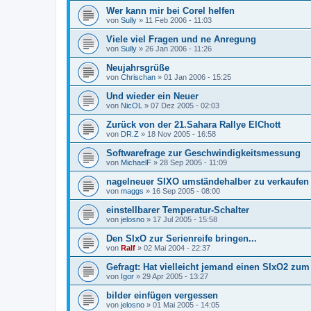
Wer kann mir bei Corel helfen
von
Sully
»
11 Feb 2006 - 11:03
Viele viel Fragen und ne Anregung
von
Sully
»
26 Jan 2006 - 11:26
Neujahrsgrüße
von
Chrischan
»
01 Jan 2006 - 15:25
Und wieder ein Neuer
von
NicOL
»
07 Dez 2005 - 02:03
Zurück von der 21.Sahara Rallye ElChott
von
DR.Z
»
18 Nov 2005 - 16:58
Softwarefrage zur Geschwindigkeitsmessung
von
MichaelF
»
28 Sep 2005 - 11:09
nagelneuer SIXO umständehalber zu verkaufen
von
maggs
»
16 Sep 2005 - 08:00
einstellbarer Temperatur-Schalter
von
jelosno
»
17 Jul 2005 - 15:58
Den SIxO zur Serienreife bringen...
von
Ralf
»
02 Mai 2004 - 22:37
Gefragt: Hat vielleicht jemand einen SIxO2 zum
von
Igor
»
29 Apr 2005 - 13:27
bilder einfügen vergessen
von
jelosno
»
01 Mai 2005 - 14:05