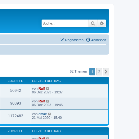
Suche
Erweiterte Suche
Registrieren
Anmelden
1
2
Nächste
62 Themen
ZUGRIFFE
LETZTER BEITRAG
von
Ralf
50942
06 Dez 2023 - 19:37
von
Ralf
90893
06 Dez 2023 - 19:45
von
emax
1172483
21 Mai 2020 - 15:40
ZUGRIFFE
LETZTER BEITRAG
von
Ralf