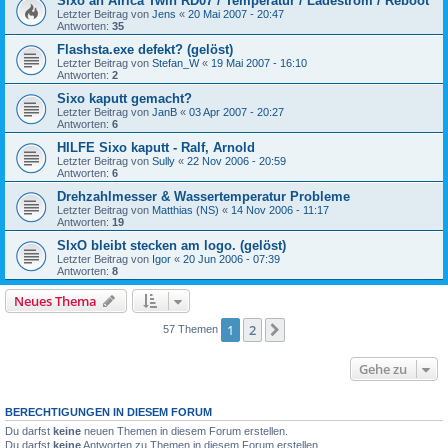
Sixo an Africa Twin RD07 / Temperatur / Ladestrom / Reboot
Letzter Beitrag von
Jens
«
20 Mai 2007 - 20:47
Antworten:
35
Flashsta.exe defekt? (gelöst)
Letzter Beitrag von
Stefan_W
«
19 Mai 2007 - 16:10
Antworten:
2
Sixo kaputt gemacht?
Letzter Beitrag von
JanB
«
03 Apr 2007 - 20:27
Antworten:
6
HILFE Sixo kaputt - Ralf, Arnold
Letzter Beitrag von
Sully
«
22 Nov 2006 - 20:59
Antworten:
6
Drehzahlmesser & Wassertemperatur Probleme
Letzter Beitrag von
Matthias (NS)
«
14 Nov 2006 - 11:17
Antworten:
19
SIxO bleibt stecken am logo. (gelöst)
Letzter Beitrag von
Igor
«
20 Jun 2006 - 07:39
Antworten:
8
Neues Thema
1
2
Nächste
57 Themen
Gehe zu
BERECHTIGUNGEN IN DIESEM FORUM
Du darfst
keine
neuen Themen in diesem Forum erstellen.
Du darfst
keine
Antworten zu Themen in diesem Forum erstellen.