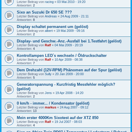
Letzter Beitrag von
racing
«
03 Mai 2010 - 19:20
Antworten:
2
Sixo an Suzuki Dr 650 SE ???
Letzter Beitrag von
Andreas
«
24 Aug 2009 - 21:11
Antworten:
8
Display schaltet permanent um (gelöst)
Letzter Beitrag von
albert
«
19 Mai 2009 - 09:16
Antworten:
2
Display- und Geschw.-Anz.-Ausfall bei 1.Testfahrt (gelöst)
Letzter Beitrag von
Ralf
«
04 Mai 2009 - 20:19
Antworten:
4
Kontrollampen LED`s wechseln / Öldruckschalter
Letzter Beitrag von
Ralf
«
10 Apr 2009 - 08:38
Antworten:
7
Dem Drehzahl (12V-RPM) Phänomen auf der Spur (gelöst)
Letzter Beitrag von
Sully
«
20 Jan 2009 - 20:00
Antworten:
5
Generatorspannung - Kurzfristig Messfehler möglich?
(gelöst)
Letzter Beitrag von
Jens
«
19 Apr 2008 - 14:20
Antworten:
2
0 km/h - immer... / Kondensator (gelöst)
Letzter Beitrag von
markus
«
24 Aug 2007 - 09:12
Antworten:
13
Mein erster 4000Km Sixotest auf der XTZ 850
Letzter Beitrag von
Ralf
«
19 Jul 2007 - 08:03
Antworten:
4