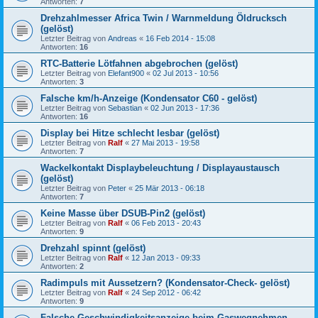
Antworten:
7
Drehzahlmesser Africa Twin / Warnmeldung Öldrucksch
(gelöst)
Letzter Beitrag von
Andreas
«
16 Feb 2014 - 15:08
Antworten:
16
RTC-Batterie Lötfahnen abgebrochen (gelöst)
Letzter Beitrag von
Elefant900
«
02 Jul 2013 - 10:56
Antworten:
3
Falsche km/h-Anzeige (Kondensator C60 - gelöst)
Letzter Beitrag von
Sebastian
«
02 Jun 2013 - 17:36
Antworten:
16
Display bei Hitze schlecht lesbar (gelöst)
Letzter Beitrag von
Ralf
«
27 Mai 2013 - 19:58
Antworten:
7
Wackelkontakt Displaybeleuchtung / Displayaustausch
(gelöst)
Letzter Beitrag von
Peter
«
25 Mär 2013 - 06:18
Antworten:
7
Keine Masse über DSUB-Pin2 (gelöst)
Letzter Beitrag von
Ralf
«
06 Feb 2013 - 20:43
Antworten:
9
Drehzahl spinnt (gelöst)
Letzter Beitrag von
Ralf
«
12 Jan 2013 - 09:33
Antworten:
2
Radimpuls mit Aussetzern? (Kondensator-Check- gelöst)
Letzter Beitrag von
Ralf
«
24 Sep 2012 - 06:42
Antworten:
9
Falsche Geschwindigkeitsanzeige beim Gaswegnehmen