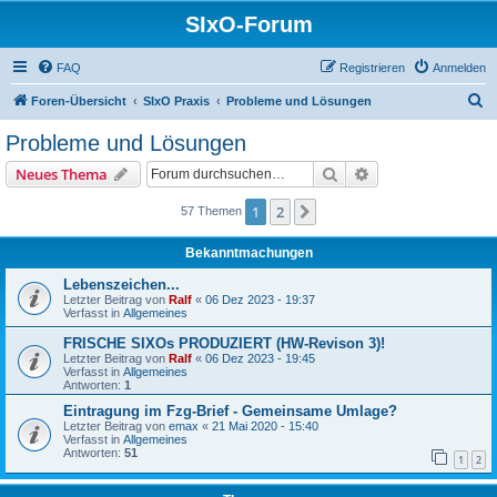
SIxO-Forum
FAQ
Registrieren
Anmelden
S
Foren-Übersicht
SIxO Praxis
Probleme und Lösungen
u
Probleme und Lösungen
c
Suche
Erweiterte Suche
Neues Thema
h
e
1
2
Nächste
57 Themen
Bekanntmachungen
Lebenszeichen...
Letzter Beitrag von
Ralf
«
06 Dez 2023 - 19:37
Verfasst in
Allgemeines
FRISCHE SIXOs PRODUZIERT (HW-Revison 3)!
Letzter Beitrag von
Ralf
«
06 Dez 2023 - 19:45
Verfasst in
Allgemeines
Antworten:
1
Eintragung im Fzg-Brief - Gemeinsame Umlage?
Letzter Beitrag von
emax
«
21 Mai 2020 - 15:40
Verfasst in
Allgemeines
Antworten:
51
1
2