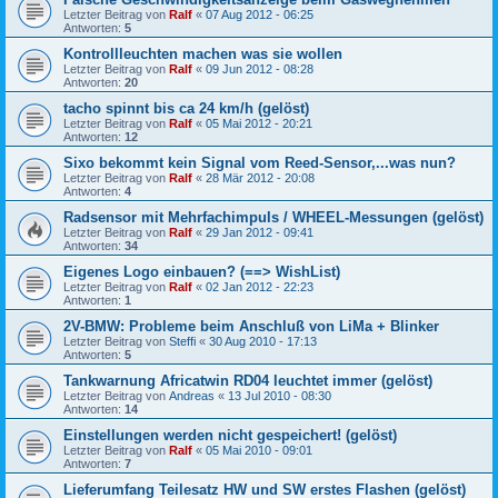
Letzter Beitrag von
Ralf
«
07 Aug 2012 - 06:25
Antworten:
5
Kontrollleuchten machen was sie wollen
Letzter Beitrag von
Ralf
«
09 Jun 2012 - 08:28
Antworten:
20
tacho spinnt bis ca 24 km/h (gelöst)
Letzter Beitrag von
Ralf
«
05 Mai 2012 - 20:21
Antworten:
12
Sixo bekommt kein Signal vom Reed-Sensor,...was nun?
Letzter Beitrag von
Ralf
«
28 Mär 2012 - 20:08
Antworten:
4
Radsensor mit Mehrfachimpuls / WHEEL-Messungen (gelöst)
Letzter Beitrag von
Ralf
«
29 Jan 2012 - 09:41
Antworten:
34
Eigenes Logo einbauen? (==> WishList)
Letzter Beitrag von
Ralf
«
02 Jan 2012 - 22:23
Antworten:
1
2V-BMW: Probleme beim Anschluß von LiMa + Blinker
Letzter Beitrag von
Steffi
«
30 Aug 2010 - 17:13
Antworten:
5
Tankwarnung Africatwin RD04 leuchtet immer (gelöst)
Letzter Beitrag von
Andreas
«
13 Jul 2010 - 08:30
Antworten:
14
Einstellungen werden nicht gespeichert! (gelöst)
Letzter Beitrag von
Ralf
«
05 Mai 2010 - 09:01
Antworten:
7
Lieferumfang Teilesatz HW und SW erstes Flashen (gelöst)