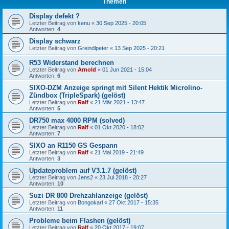
Themen
Display defekt ?
Letzter Beitrag von
kenu
«
30 Sep 2025 - 20:05
Antworten:
4
Display schwarz
Letzter Beitrag von
Greindlpeter
«
13 Sep 2025 - 20:21
R53 Widerstand berechnen
Letzter Beitrag von
Arnold
«
01 Jun 2021 - 15:04
Antworten:
6
SIXO-DZM Anzeige springt mit Silent Hektik Microlino-
Zündbox (TripleSpark) (gelöst)
Letzter Beitrag von
Ralf
«
21 Mär 2021 - 13:47
Antworten:
5
DR750 max 4000 RPM (solved)
Letzter Beitrag von
Ralf
«
01 Okt 2020 - 18:02
Antworten:
7
SIXO an R1150 GS Gespann
Letzter Beitrag von
Ralf
«
21 Mai 2019 - 21:49
Antworten:
3
Updateproblem auf V3.1.7 (gelöst)
Letzter Beitrag von
Jens2
«
23 Jul 2018 - 20:27
Antworten:
10
Suzi DR 800 Drehzahlanzeige (gelöst)
Letzter Beitrag von
Bongokarl
«
27 Okt 2017 - 15:35
Antworten:
11
Probleme beim Flashen (gelöst)
Letzter Beitrag von
Ralf
«
20 Okt 2017 - 19:07