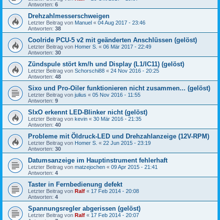
Antworten:
6
Drehzahlmesserschweigen
Letzter Beitrag von
Manuel
«
04 Aug 2017 - 23:46
Antworten:
38
Coolride PCU-5 v2 mit geänderten Anschlüssen (gelöst)
Letzter Beitrag von
Homer S.
«
06 Mär 2017 - 22:49
Antworten:
30
Zündspule stört km/h und Display (L1/IC11) (gelöst)
Letzter Beitrag von
Schorschi88
«
24 Nov 2016 - 20:25
Antworten:
48
Sixo und Pro-Oiler funktionieren nicht zusammen... (gelöst)
Letzter Beitrag von
julius
«
05 Nov 2016 - 11:55
Antworten:
9
SIxO erkennt LED-Blinker nicht (gelöst)
Letzter Beitrag von
kevin
«
30 Mär 2016 - 21:35
Antworten:
40
Probleme mit Öldruck-LED und Drehzahlanzeige (12V-RPM)
Letzter Beitrag von
Homer S.
«
22 Jun 2015 - 23:19
Antworten:
30
Datumsanzeige im Hauptinstrument fehlerhaft
Letzter Beitrag von
matzejochen
«
09 Apr 2015 - 21:41
Antworten:
4
Taster in Fernbedienung defekt
Letzter Beitrag von
Ralf
«
17 Feb 2014 - 20:08
Antworten:
4
Spannungsregler abgerissen (gelöst)
Letzter Beitrag von
Ralf
«
17 Feb 2014 - 20:07