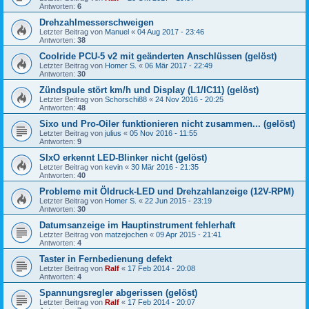
Antworten:
6
Drehzahlmesserschweigen
Letzter Beitrag von
Manuel
«
04 Aug 2017 - 23:46
Antworten:
38
Coolride PCU-5 v2 mit geänderten Anschlüssen (gelöst)
Letzter Beitrag von
Homer S.
«
06 Mär 2017 - 22:49
Antworten:
30
Zündspule stört km/h und Display (L1/IC11) (gelöst)
Letzter Beitrag von
Schorschi88
«
24 Nov 2016 - 20:25
Antworten:
48
Sixo und Pro-Oiler funktionieren nicht zusammen... (gelöst)
Letzter Beitrag von
julius
«
05 Nov 2016 - 11:55
Antworten:
9
SIxO erkennt LED-Blinker nicht (gelöst)
Letzter Beitrag von
kevin
«
30 Mär 2016 - 21:35
Antworten:
40
Probleme mit Öldruck-LED und Drehzahlanzeige (12V-RPM)
Letzter Beitrag von
Homer S.
«
22 Jun 2015 - 23:19
Antworten:
30
Datumsanzeige im Hauptinstrument fehlerhaft
Letzter Beitrag von
matzejochen
«
09 Apr 2015 - 21:41
Antworten:
4
Taster in Fernbedienung defekt
Letzter Beitrag von
Ralf
«
17 Feb 2014 - 20:08
Antworten:
4
Spannungsregler abgerissen (gelöst)
Letzter Beitrag von
Ralf
«
17 Feb 2014 - 20:07