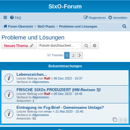
SIxO-Forum
FAQ
Registrieren
Anmelden
S
Foren-Übersicht
SIxO Praxis
Probleme und Lösungen
u
Probleme und Lösungen
c
Suche
Erweiterte Suche
Neues Thema
h
e
1
2
Nächste
57 Themen
Bekanntmachungen
Lebenszeichen...
Letzter Beitrag von
Ralf
«
06 Dez 2023 - 19:37
Verfasst in
Allgemeines
FRISCHE SIXOs PRODUZIERT (HW-Revison 3)!
Letzter Beitrag von
Ralf
«
06 Dez 2023 - 19:45
Verfasst in
Allgemeines
Antworten:
1
Eintragung im Fzg-Brief - Gemeinsame Umlage?
Letzter Beitrag von
emax
«
21 Mai 2020 - 15:40
Verfasst in
Allgemeines
Antworten:
51
1
2