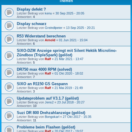
Themen
Display defekt ?
Letzter Beitrag von
kenu
«
30 Sep 2025 - 20:05
Antworten:
4
Display schwarz
Letzter Beitrag von
Greindlpeter
«
13 Sep 2025 - 20:21
R53 Widerstand berechnen
Letzter Beitrag von
Arnold
«
01 Jun 2021 - 15:04
Antworten:
6
SIXO-DZM Anzeige springt mit Silent Hektik Microlino-
Zündbox (TripleSpark) (gelöst)
Letzter Beitrag von
Ralf
«
21 Mär 2021 - 13:47
Antworten:
5
DR750 max 4000 RPM (solved)
Letzter Beitrag von
Ralf
«
01 Okt 2020 - 18:02
Antworten:
7
SIXO an R1150 GS Gespann
Letzter Beitrag von
Ralf
«
21 Mai 2019 - 21:49
Antworten:
3
Updateproblem auf V3.1.7 (gelöst)
Letzter Beitrag von
Jens2
«
23 Jul 2018 - 20:27
Antworten:
10
Suzi DR 800 Drehzahlanzeige (gelöst)
Letzter Beitrag von
Bongokarl
«
27 Okt 2017 - 15:35
Antworten:
11
Probleme beim Flashen (gelöst)
Letzter Beitrag von
Ralf
«
20 Okt 2017 - 19:07