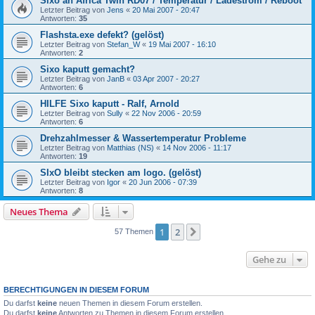
Sixo an Africa Twin RD07 / Temperatur / Ladestrom / Reboot
Letzter Beitrag von
Jens
«
20 Mai 2007 - 20:47
Antworten:
35
Flashsta.exe defekt? (gelöst)
Letzter Beitrag von
Stefan_W
«
19 Mai 2007 - 16:10
Antworten:
2
Sixo kaputt gemacht?
Letzter Beitrag von
JanB
«
03 Apr 2007 - 20:27
Antworten:
6
HILFE Sixo kaputt - Ralf, Arnold
Letzter Beitrag von
Sully
«
22 Nov 2006 - 20:59
Antworten:
6
Drehzahlmesser & Wassertemperatur Probleme
Letzter Beitrag von
Matthias (NS)
«
14 Nov 2006 - 11:17
Antworten:
19
SIxO bleibt stecken am logo. (gelöst)
Letzter Beitrag von
Igor
«
20 Jun 2006 - 07:39
Antworten:
8
Neues Thema
1
2
Nächste
57 Themen
Gehe zu
BERECHTIGUNGEN IN DIESEM FORUM
Du darfst
keine
neuen Themen in diesem Forum erstellen.
Du darfst
keine
Antworten zu Themen in diesem Forum erstellen.