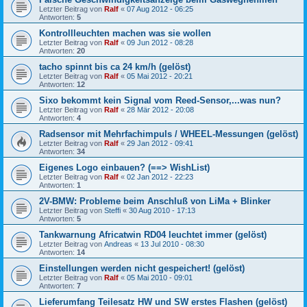
Letzter Beitrag von
Ralf
«
07 Aug 2012 - 06:25
Antworten:
5
Kontrollleuchten machen was sie wollen
Letzter Beitrag von
Ralf
«
09 Jun 2012 - 08:28
Antworten:
20
tacho spinnt bis ca 24 km/h (gelöst)
Letzter Beitrag von
Ralf
«
05 Mai 2012 - 20:21
Antworten:
12
Sixo bekommt kein Signal vom Reed-Sensor,...was nun?
Letzter Beitrag von
Ralf
«
28 Mär 2012 - 20:08
Antworten:
4
Radsensor mit Mehrfachimpuls / WHEEL-Messungen (gelöst)
Letzter Beitrag von
Ralf
«
29 Jan 2012 - 09:41
Antworten:
34
Eigenes Logo einbauen? (==> WishList)
Letzter Beitrag von
Ralf
«
02 Jan 2012 - 22:23
Antworten:
1
2V-BMW: Probleme beim Anschluß von LiMa + Blinker
Letzter Beitrag von
Steffi
«
30 Aug 2010 - 17:13
Antworten:
5
Tankwarnung Africatwin RD04 leuchtet immer (gelöst)
Letzter Beitrag von
Andreas
«
13 Jul 2010 - 08:30
Antworten:
14
Einstellungen werden nicht gespeichert! (gelöst)
Letzter Beitrag von
Ralf
«
05 Mai 2010 - 09:01
Antworten:
7
Lieferumfang Teilesatz HW und SW erstes Flashen (gelöst)