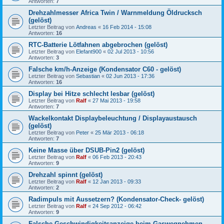
Antworten:
7
Drehzahlmesser Africa Twin / Warnmeldung Öldrucksch
(gelöst)
Letzter Beitrag von
Andreas
«
16 Feb 2014 - 15:08
Antworten:
16
RTC-Batterie Lötfahnen abgebrochen (gelöst)
Letzter Beitrag von
Elefant900
«
02 Jul 2013 - 10:56
Antworten:
3
Falsche km/h-Anzeige (Kondensator C60 - gelöst)
Letzter Beitrag von
Sebastian
«
02 Jun 2013 - 17:36
Antworten:
16
Display bei Hitze schlecht lesbar (gelöst)
Letzter Beitrag von
Ralf
«
27 Mai 2013 - 19:58
Antworten:
7
Wackelkontakt Displaybeleuchtung / Displayaustausch
(gelöst)
Letzter Beitrag von
Peter
«
25 Mär 2013 - 06:18
Antworten:
7
Keine Masse über DSUB-Pin2 (gelöst)
Letzter Beitrag von
Ralf
«
06 Feb 2013 - 20:43
Antworten:
9
Drehzahl spinnt (gelöst)
Letzter Beitrag von
Ralf
«
12 Jan 2013 - 09:33
Antworten:
2
Radimpuls mit Aussetzern? (Kondensator-Check- gelöst)
Letzter Beitrag von
Ralf
«
24 Sep 2012 - 06:42
Antworten:
9
Falsche Geschwindigkeitsanzeige beim Gaswegnehmen