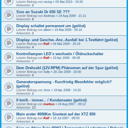
Letzter Beitrag von
racing
«
03 Mai 2010 - 19:20
Antworten:
2
Sixo an Suzuki Dr 650 SE ???
Letzter Beitrag von
Andreas
«
24 Aug 2009 - 21:11
Antworten:
8
Display schaltet permanent um (gelöst)
Letzter Beitrag von
albert
«
19 Mai 2009 - 09:16
Antworten:
2
Display- und Geschw.-Anz.-Ausfall bei 1.Testfahrt (gelöst)
Letzter Beitrag von
Ralf
«
04 Mai 2009 - 20:19
Antworten:
4
Kontrollampen LED`s wechseln / Öldruckschalter
Letzter Beitrag von
Ralf
«
10 Apr 2009 - 08:38
Antworten:
7
Dem Drehzahl (12V-RPM) Phänomen auf der Spur (gelöst)
Letzter Beitrag von
Sully
«
20 Jan 2009 - 20:00
Antworten:
5
Generatorspannung - Kurzfristig Messfehler möglich?
(gelöst)
Letzter Beitrag von
Jens
«
19 Apr 2008 - 14:20
Antworten:
2
0 km/h - immer... / Kondensator (gelöst)
Letzter Beitrag von
markus
«
24 Aug 2007 - 09:12
Antworten:
13
Mein erster 4000Km Sixotest auf der XTZ 850
Letzter Beitrag von
Ralf
«
19 Jul 2007 - 08:03
Antworten:
4