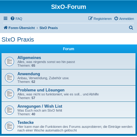
SIxO-Forum
FAQ
Registrieren
Anmelden
S
Foren-Übersicht
SIxO Praxis
u
SIxO Praxis
c
Forum
h
e
Allgemeines
Alles, was nirgends sonst wo hin passt
Themen:
65
Anwendung
Anbau, Verwendung, Zubehör usw.
Themen:
62
Probleme und Lösungen
Alles, was nicht so funktioniert, wie es soll... und Abhilfe
Themen:
57
Anregungen / Wish List
Was Euch noch am SIxO fehlt
Themen:
40
Testecke
Hier kann man die Funktionen des Forums ausprobieren; die Einträge werden
nach einer Woche automatisch gelöscht