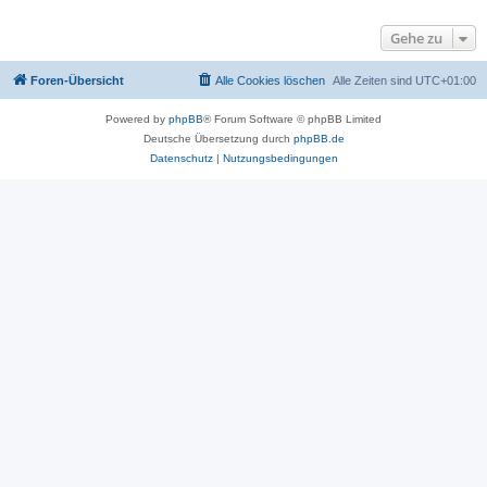
Gehe zu
Foren-Übersicht
Alle Cookies löschen
Alle Zeiten sind
UTC+01:00
Powered by
phpBB
® Forum Software © phpBB Limited
Deutsche Übersetzung durch
phpBB.de
Datenschutz
|
Nutzungsbedingungen