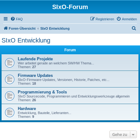
SIxO-Forum
FAQ
Registrieren
Anmelden
S
Foren-Übersicht
SIxO Entwicklung
u
SIxO Entwicklung
c
Forum
h
e
Laufende Projekte
Wer arbeitet gerade an welchem SW/HW Thema...
Themen:
27
Firmware Updates
SIxO-Firmware-Updates, Versionen, Historie, Patches, etc...
Themen:
18
Programmierung & Tools
SIxO Sourcecode, Programmieren und Entwicklungswerkzeuge allgemein
Themen:
26
Hardware
Entwicklung, Bauteile, Lieferanten...
Themen:
9
Gehe zu